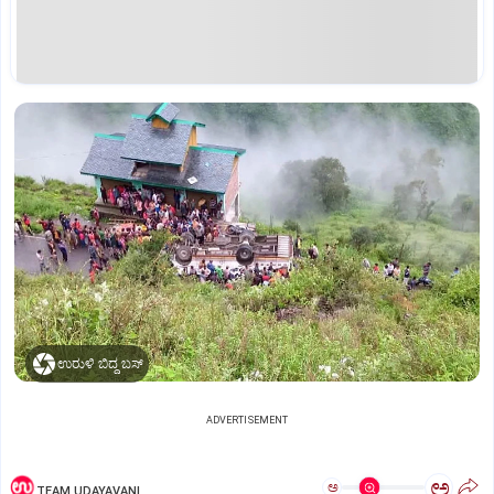
ಉರುಳಿ ಬಿದ್ದ ಬಸ್
ADVERTISEMENT
ಅ
ಅ
TEAM UDAYAVANI