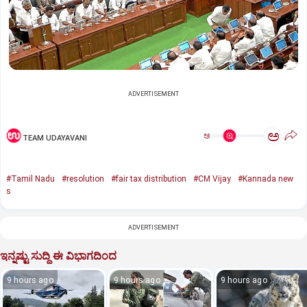
ADVERTISEMENT
ಅ
ಅ
TEAM UDAYAVANI
#Tamil Nadu
#resolution
#fair tax distribution
#CM Vijay
#Kannada new
s
ADVERTISEMENT
ಇನ್ನಷ್ಟು ಸುದ್ದಿ ಈ ವಿಭಾಗದಿಂದ
9 hours ago
9 hours ago
9 hours ago