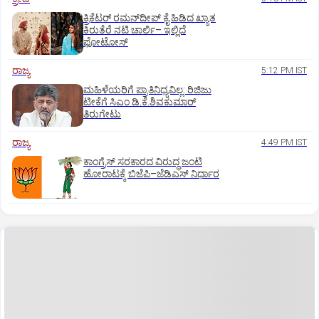
ಕ್ರಿಕೆಟರ್‌ ರಮನ್‌ದೀಪ್‌ ಕೈ ಹಿಡಿದ ಖ್ಯಾತ
ಕಿರುತೆರೆ ನಟಿ ಚಾರ್ಲಿ– ಇಲ್ಲಿದೆ
ಫೋಟೋಸ್
ರಾಜ್ಯ
5:12 PM IST
ಮಹಿಳೆಯರಿಗೆ ಪ್ರಾತಿನಿಧ್ಯವಿಲ್ಲ: ರಿಜಿಜು
ಟೀಕೆಗೆ ಸಿಎಂ ಡಿ.ಕೆ.ಶಿವಕುಮಾರ್
ತಿರುಗೇಟು
ರಾಜ್ಯ
4:49 PM IST
ಕಾಂಗ್ರೆಸ್‌ ಸರಕಾರದ ವಿರುದ್ಧ ಜಂಟಿ
ಹೋರಾಟಕ್ಕೆ ಬಿಜೆಪಿ–ಜೆಡಿಎಸ್‌ ನಿರ್ಧಾರ