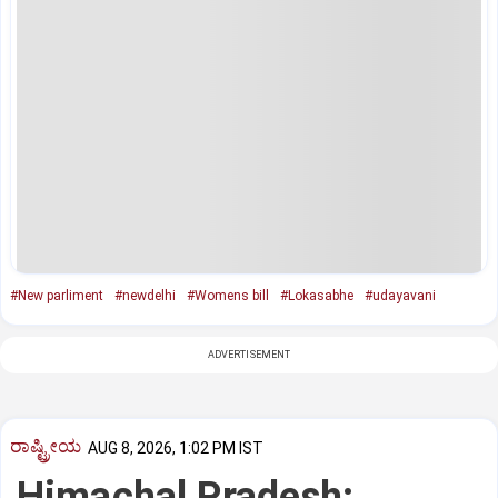
#New parliment
#newdelhi
#Womens bill
#Lokasabhe
#udayavani
ADVERTISEMENT
ರಾಷ್ಟ್ರೀಯ
AUG 8, 2026, 1:02 PM IST
Himachal Pradesh: