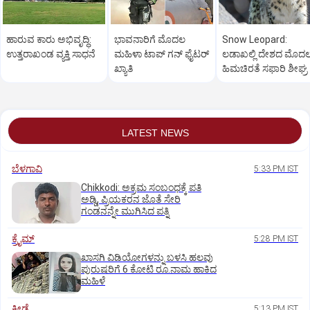
ಹಾರುವ ಕಾರು ಅಭಿವೃದ್ಧಿ:
ಭಾವನಾರಿಗೆ ಮೊದಲ
Snow Leopard:
ಉತ್ತರಾಖಂಡ ವ್ಯಕ್ತಿ ಸಾಧನೆ
ಮಹಿಳಾ ಟಾಪ್‌ ಗನ್‌ ಫೈಟರ್‌
ಲಡಾಖಲ್ಲಿ ದೇಶದ ಮೊದ
ಖ್ಯಾತಿ
ಹಿಮಚಿರತೆ ಸಫಾರಿ ಶೀಘ್ರ
LATEST NEWS
ಬೆಳಗಾವಿ
5:33 PM IST
Chikkodi: ಅಕ್ರಮ ಸಂಬಂಧಕ್ಕೆ ಪತಿ
ಅಡ್ಡಿ, ಪ್ರಿಯಕರನ ಜೊತೆ ಸೇರಿ
ಗಂಡನನ್ನೇ ಮುಗಿಸಿದ ಪತ್ನಿ
ಕ್ರೈಮ್
5:28 PM IST
ಖಾಸಗಿ ವಿಡಿಯೋಗಳನ್ನು ಬಳಸಿ ಹಲವು
ಪುರುಷರಿಗೆ 6 ಕೋಟಿ ರೂ.ನಾಮ ಹಾಕಿದ
ಮಹಿಳೆ
ಕ್ರೀಡೆ
5:13 PM IST