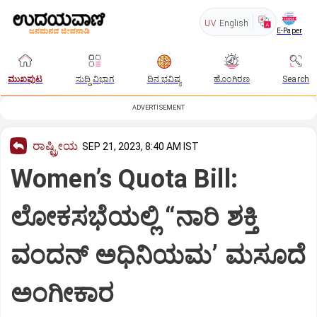
UV
English
E-Paper
ಮುಖಪುಟ
ಸುದ್ದಿ ವಿಭಾಗ
ದಿನ ಭವಿಷ್ಯ
ಹೊಂಗಿರಣ
Search
ADVERTISEMENT
ರಾಷ್ಟ್ರೀಯ
SEP 21, 2023, 8:40 AM IST
Women’s Quota Bill:
ಲೋಕಸಭೆಯಲ್ಲಿ “ನಾರಿ ಶಕ್ತಿ
ವಂದನ್‌ ಅಧಿನಿಯಮ’ ಮಸೂದೆ
ಅಂಗೀಕಾರ