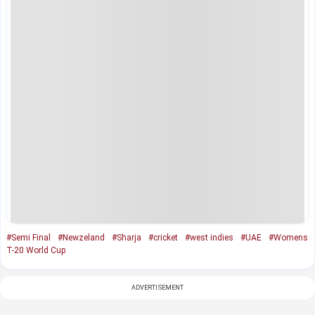
#Semi Final
#Newzeland
#Sharja
#cricket
#west indies
#UAE
#Womens
T-20 World Cup
ADVERTISEMENT