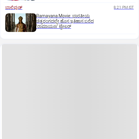
ಬಾಲಿವುಡ್‌
8:21 PM IST
Ramayana Movie: ಭಾರತೀಯ
ಚಿತ್ರರಂಗದಲ್ಲೇ ಹೊಸ ಇತಿಹಾಸ ಬರೆದ
ʼರಾಮಾಯಣʼ ಟ್ರೇಲರ್