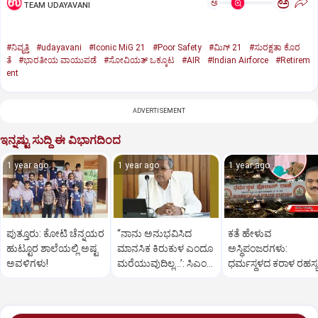
ಅ
ಅ
TEAM UDAYAVANI
#ನಿವೃತ್ತಿ
#udayavani
#Iconic MiG 21
#Poor Safety
#ಮಿಗ್‌ 21
#ಸುರಕ್ಷತಾ ಕೊರ
ತೆ
#ಭಾರತೀಯ ವಾಯುಪಡೆ
#ಸೋವಿಯತ್‌ ಒಕ್ಕೂಟ
#AIR
#Indian Airforce
#Retirem
ent
ADVERTISEMENT
ಇನ್ನಷ್ಟು ಸುದ್ದಿ ಈ ವಿಭಾಗದಿಂದ
1 year ago
1 year ago
1 year ago
ಪುತ್ತೂರು: ಕೋಟಿ ಚೆನ್ನಯರ
“ನಾನು ಅನುಭವಿಸಿದ
ಕತೆ ಹೇಳುವ
ಹುಟ್ಟೂರ ಶಾಲೆಯಲ್ಲಿ ಅಷ್ಟ
ಮಾನಸಿಕ ಕಿರುಕುಳ ಎಂದೂ
ಅಸ್ಥಿಪಂಜರಗಳು:
ಅವಳಿಗಳು!
ಮರೆಯುವುದಿಲ್ಲ…’: ಸಿಎಂ
ಧರ್ಮಸ್ಥಳದ‌ ಕರಾಳ ರಹಸ್ಯ
ಸಿದ್ದರಾಮಯ್ಯ
ತೆರೆದಿಡಲಿದೆಯೇ ಡಿಎನ್
ಪರೀಕ್ಷೆ?