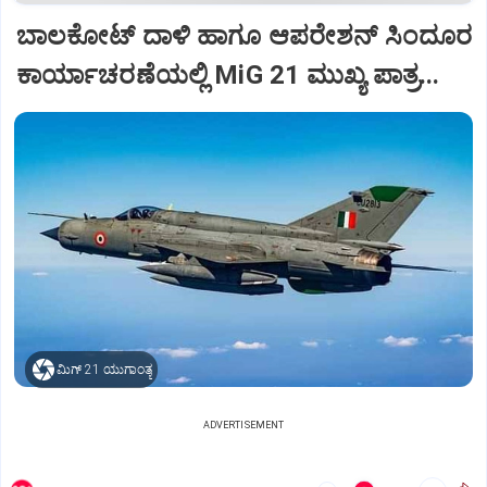
ಬಾಲಕೋಟ್‌ ದಾಳಿ ಹಾಗೂ ಆಪರೇಶನ್‌ ಸಿಂದೂರ
ಕಾರ್ಯಾಚರಣೆಯಲ್ಲಿ MiG 21 ಮುಖ್ಯ ಪಾತ್ರ...
ಮಿಗ್‌ 21 ಯುಗಾಂತ್ಯ
ADVERTISEMENT