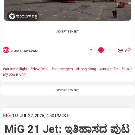
ಸಾಂದರ್ಭಿಕ ಚಿತ್ರ
ADVERTISEMENT
ಅ
ಅ
TEAM UDAYAVANI
#Air India flight
#New Delhi
#passengers
#Hong Kong
#caught fire
#auxili
ary power unit
ADVERTISEMENT
BIG 10
JUL 22, 2025, 4:50 PM IST
MiG 21 Jet: ಇತಿಹಾಸದ ಪುಟ