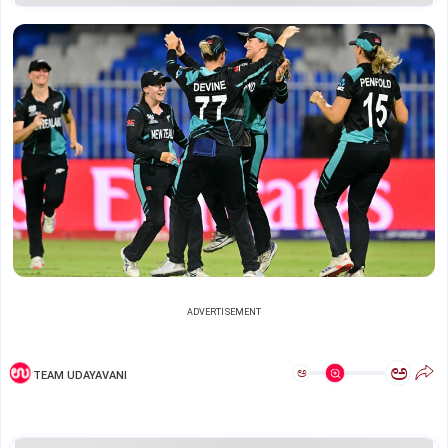
ADVERTISEMENT
ಅ
ಅ
TEAM UDAYAVANI