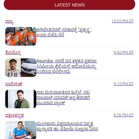
LATEST NEWS
ರಾಜ್ಯ
10:20 PM IST
ಅಧಿವೇಶನದಲ್ಲಿ ಸರಕಾರಕ್ಕೆ "ಪ್ರತ್ಯಸ್ತ್ರ':
ಇಂದು ಬಿಜೆಪಿ ಸಭೆ
ಶಿವಮೊಗ್ಗ
9:50 PM IST
Agumbe: ಸರಣಿ ದನ ಕಳ್ಳತನ ಪ್ರಕರಣ:
ಸಿನಿಮೀಯ ಶೈಲಿಯಲ್ಲಿ ಆರೋಪಿಯನ್ನು
ಬಂಧಿಸಿದ ಪೊಲೀಸರು
ಬಾಲಿವುಡ್‌
9:10 PM IST
ಸಾಲ ಮರುಪಾವತಿಸದ ಹಿನ್ನೆಲೆ: ನಟ
ರಾಜಪಾಲ್ ಯಾದವ್‌ ಆಸ್ತಿ ಹರಾಜಿಗೆ
ಮುಂದಾದ ಬ್ಯಾಂಕ್
ದಕ್ಷಿಣಕನ್ನಡ
8:28 PM IST
ಮಂಗಳೂರು ವಿಶ್ವವಿದ್ಯಾಲಯದ ನಿವೃತ್ತ
ಪ್ರಾಧ್ಯಾಪಕಿ ಡಾ. ವಹೀದಾ ಸುಲ್ತಾನಾ ನಿಧನ