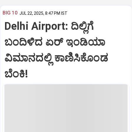
BIG 10
JUL 22, 2025, 8:47 PM IST
Delhi Airport: ದಿಲ್ಲಿಗೆ
ಬಂದಿಳಿದ ಏರ್‌ ಇಂಡಿಯಾ
ವಿಮಾನದಲ್ಲಿ ಕಾಣಿಸಿಕೊಂಡ
ಬೆಂಕಿ!