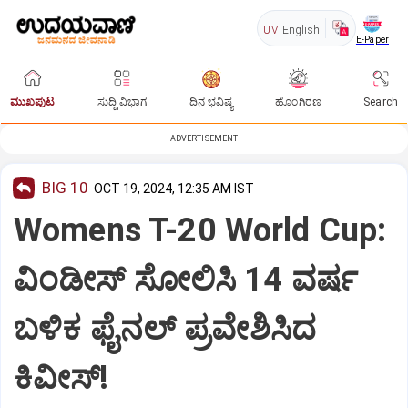
UV
English
E-Paper
ಮುಖಪುಟ
ಸುದ್ದಿ ವಿಭಾಗ
ದಿನ ಭವಿಷ್ಯ
ಹೊಂಗಿರಣ
Search
ADVERTISEMENT
BIG 10
OCT 19, 2024, 12:35 AM IST
Womens T-20 World Cup:
ವಿಂಡೀಸ್ ಸೋಲಿಸಿ 14 ವರ್ಷ
ಬಳಿಕ ಫೈನಲ್‌ ಪ್ರವೇಶಿಸಿದ
ಕಿವೀಸ್‌!