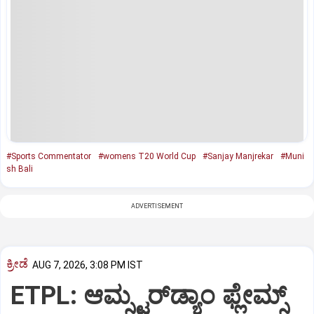
#Sports Commentator
#womens T20 World Cup
#Sanjay Manjrekar
#Muni
sh Bali
ADVERTISEMENT
ಕ್ರೀಡೆ
AUG 7, 2026, 3:08 PM IST
ETPL: ಆಮ್ಸ್ಟರ್‌ಡ್ಯಾಂ ಫ್ಲೇಮ್ಸ್‌