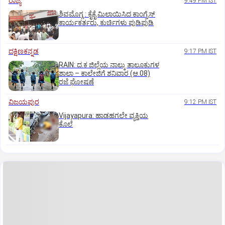
ರಾಜ್ಯ
9:49 PM IST
ಶಿವಮೊಗ್ಗ : ಕೈಕೈ ಮಿಲಾಯಿಸಿದ ಕಾಂಗ್ರೆಸ್
ಕಾರ್ಯಕರ್ತರು, ಕುರ್ಚಿಗಳು ಪುಡಿಪುಡಿ
ದಕ್ಷಿಣಕನ್ನಡ
9:17 PM IST
RAIN: ದ.ಕ ಜಿಲ್ಲೆಯ ನಾಲ್ಕು ತಾಲೂಕುಗಳ
ಶಾಲಾ – ಕಾಲೇಜಿಗೆ ಶನಿವಾರ (ಆ.08)
ರಜೆ ಘೋಷಣೆ
ವಿಜಯಪುರ
9:12 PM IST
Vijayapura: ಹಾಡಹಗಲೇ ವ್ಯಕ್ತಿಯ
ಕೊಲೆ