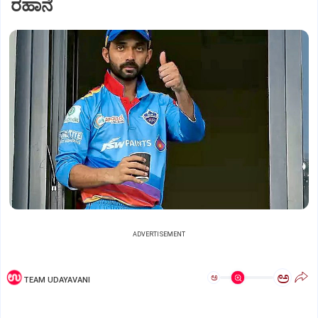
ರಹಾನೆ
ADVERTISEMENT
ಅ
ಅ
TEAM UDAYAVANI