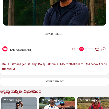
ADVERTISEMENT
ಅ
ಅ
TEAM UDAYAVANI
#AIFF
#manager
#Ranjit Bajaj
#India's U-15 football team
#Minerva Acade
my owner
ADVERTISEMENT
ಇನ್ನಷ್ಟು ಸುದ್ದಿ ಈ ವಿಭಾಗದಿಂದ
12 hours ago
13 hours ago
15 hours ago