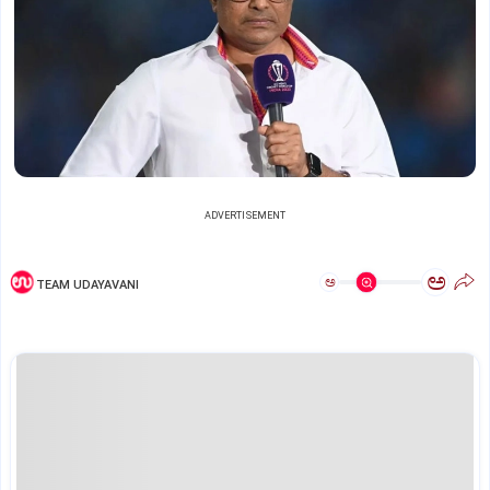
ADVERTISEMENT
ಅ
ಅ
TEAM UDAYAVANI