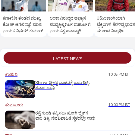
ಕರ್ನಾಟಕ ತಂಡದ ಮುಖ್ಯ
ಲಂಕಾ ವಿರುದ್ಧದ ಅಭ್ಯಾಸ
US:ಏಕಾಂಗಿಯಾಗಿ
ಕೋಚ್‌ ಆಗಲಿದ್ದಾರೆ ಮಾಜಿ
ಪಂದ್ಯಕ್ಕಿಲ್ಲ ಗಿಲ್:‌ ರಾಹುಲ್‌ ಗೆ
ಟ್ರೆಕ್ಕಿಂಗ್‌ಗೆ ತೆರಳಿದ್ದ ಭಾರತ
ನಾಯಕ ವಿನಯ್‌ ಕುಮಾರ್
ನಾಯಕತ್ವ ಜವಾಬ್ದಾರಿ
ಮೂಲದ ವಿದ್ಯಾರ್ಥಿ
ಶವವಾಗಿ ಪತ್ತೆ
LATEST NEWS
ಉಡುಪಿ
10:08 PM IST
Shirva: ದ್ವಿಚಕ್ರ ವಾಹನಕ್ಕೆ ಕಾರು ಢಿಕ್ಕಿ;
ಸವಾರ ಸಾವು
ತುಮಕೂರು
10:00 PM IST
ರಸ್ತೆ ಗುಂಡಿ ತಪ್ಪಿಸಲು ಹೋಗಿ ಬೈಕ್‌ಗೆ
ಲಾರಿ ಡಿಕ್ಕಿ, ನವವಿವಾಹಿತೆ ಸ್ಥಳದಲ್ಲೇ ಸಾವು