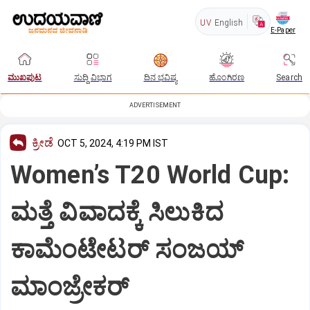
UV
English
E-Paper
ಮುಖಪುಟ
ಸುದ್ದಿ ವಿಭಾಗ
ದಿನ ಭವಿಷ್ಯ
ಹೊಂಗಿರಣ
Search
ADVERTISEMENT
ಕ್ರೀಡೆ
OCT 5, 2024, 4:19 PM IST
Women’s T20 World Cup:
ಮತ್ತೆ ವಿವಾದಕ್ಕೆ ಸಿಲುಕಿದ
ಕಾಮೆಂಟೇಟರ್‌ ಸಂಜಯ್‌
ಮಾಂಜ್ರೇಕರ್