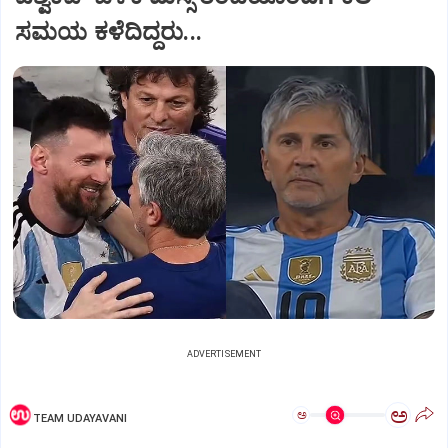
ಸಮಯ ಕಳೆದಿದ್ದರು...
ADVERTISEMENT
ಅ
ಅ
TEAM UDAYAVANI