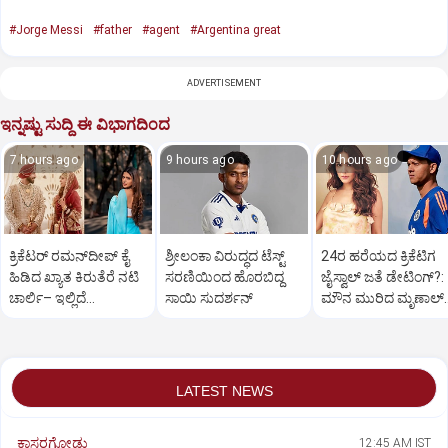
#Jorge Messi
#father
#agent
#Argentina great
ADVERTISEMENT
ಇನ್ನಷ್ಟು ಸುದ್ದಿ ಈ ವಿಭಾಗದಿಂದ
7 hours ago
9 hours ago
10 hours ago
ಕ್ರಿಕೆಟರ್‌ ರಮನ್‌ದೀಪ್‌ ಕೈ
ಶ್ರೀಲಂಕಾ ವಿರುದ್ಧದ ಟೆಸ್ಟ್
24ರ ಹರೆಯದ ಕ್ರಿಕೆಟಿಗ
ಹಿಡಿದ ಖ್ಯಾತ ಕಿರುತೆರೆ ನಟಿ
ಸರಣಿಯಿಂದ ಹೊರಬಿದ್ದ
ಜೈಸ್ವಾಲ್‌ ಜತೆ ಡೇಟಿಂಗ್?:‌
ಚಾರ್ಲಿ– ಇಲ್ಲಿದೆ
ಸಾಯಿ ಸುದರ್ಶನ್
ಮೌನ ಮುರಿದ ಮೃಣಾಲ್‌
ಫೋಟೋಸ್
ಠಾಕೂರ್
LATEST NEWS
ಕಾಸರಗೋಡು
12:45 AM IST