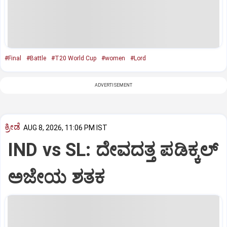
#Final
#Battle
#T20 World Cup
#women
#Lord
ADVERTISEMENT
ಕ್ರೀಡೆ
AUG 8, 2026, 11:06 PM IST
IND vs SL: ದೇವದತ್ತ ಪಡಿಕ್ಕಲ್‌
ಅಜೇಯ ಶತಕ