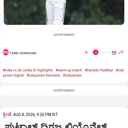
ADVERTISEMENT
ಅ
ಅ
TEAM UDAYAVANI
#India vs Sri Lanka XI Highlights
#warm-up match
#Devdutt Padikkal
#Uda
yavani Digital
#Udayavani Kannada
#Udayavani
ADVERTISEMENT
ಕ್ರೀಡೆ
AUG 8, 2026, 9:26 PM IST
ಫುಟ್ಬಾಲ್ ದಿಗ್ಗಜ ಲಿಯೊನೆಲ್‌