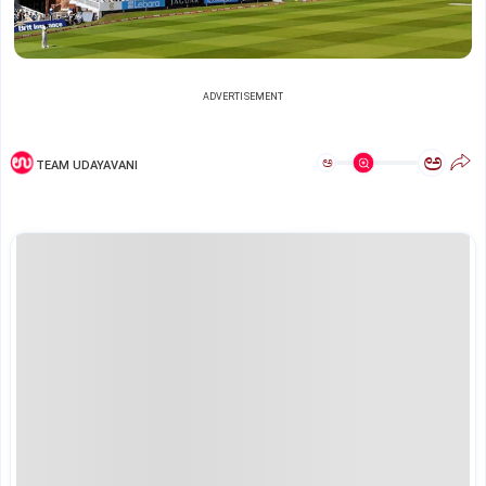
ADVERTISEMENT
ಅ
ಅ
TEAM UDAYAVANI