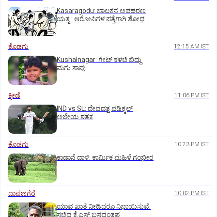
Kasaragodu: ಬಾಲಕನ ಅಪಹರಣ
ಯತ್ನ : ಆರೋಪಿಗಳ ಪತ್ತೆಗಾಗಿ ಶೋಧ
ಕೊಡಗು
12:15 AM IST
Kushalnagar: ಗೇಟ್ ಕಳಚಿ ಬಿದ್ದು
ಮಗು ಸಾವು
ಕ್ರೀಡೆ
11:06 PM IST
IND vs SL: ದೇವದತ್ತ ಪಡಿಕ್ಕಲ್‌
ಅಜೇಯ ಶತಕ
ಕೊಡಗು
10:23 PM IST
ಕಾಡಾನೆ ದಾಳಿ: ಕಾರ್ಮಿಕ ಮಹಿಳೆ ಗಂಭೀರ
ದಾವಣಗೆರೆ
10:02 PM IST
ಯಾವ ಖಾತೆ ನೀಡಿದರೂ ನಿಭಾಯಿಸುವೆ:
ಸಚಿವ ಕೆ.ಎಸ್.ಬಸವಂತಪ್ಪ