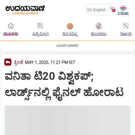
UV
English
E-Paper
ಮುಖಪುಟ
ಸುದ್ದಿ ವಿಭಾಗ
ದಿನ ಭವಿಷ್ಯ
ಹೊಂಗಿರಣ
Search
ADVERTISEMENT
ಕ್ರೀಡೆ
MAY 1, 2025, 11:21 PM IST
ವನಿತಾ ಟಿ20 ವಿಶ್ವಕಪ್‌;
ಲಾರ್ಡ್ಸ್‌ನಲ್ಲಿ ಫೈನಲ್‌ ಹೋರಾಟ