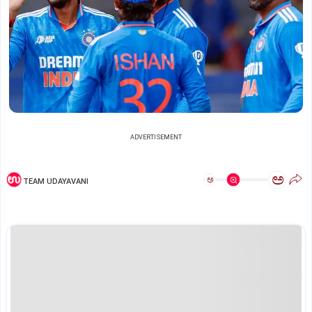
ADVERTISEMENT
ಅ
ಅ
TEAM UDAYAVANI