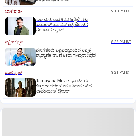
ಬಾಲಿವುಡ್‌
9:10 PM IST
ಸಾಲ ಮರುಪಾವತಿಸದ ಹಿನ್ನೆಲೆ: ನಟ
ರಾಜಪಾಲ್ ಯಾದವ್‌ ಆಸ್ತಿ ಹರಾಜಿಗೆ
ಮುಂದಾದ ಬ್ಯಾಂಕ್
ದಕ್ಷಿಣಕನ್ನಡ
8:28 PM IST
ಮಂಗಳೂರು ವಿಶ್ವವಿದ್ಯಾಲಯದ ನಿವೃತ್ತ
ಪ್ರಾಧ್ಯಾಪಕಿ ಡಾ. ವಹೀದಾ ಸುಲ್ತಾನಾ ನಿಧನ
ಬಾಲಿವುಡ್‌
8:21 PM IST
Ramayana Movie: ಭಾರತೀಯ
ಚಿತ್ರರಂಗದಲ್ಲೇ ಹೊಸ ಇತಿಹಾಸ ಬರೆದ
ʼರಾಮಾಯಣʼ ಟ್ರೇಲರ್