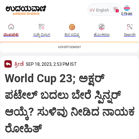
UV
English
E-Paper
ಮುಖಪುಟ
ಸುದ್ದಿ ವಿಭಾಗ
ದಿನ ಭವಿಷ್ಯ
ಹೊಂಗಿರಣ
Search
ADVERTISEMENT
ಕ್ರೀಡೆ
SEP 18, 2023, 2:53 PM IST
World Cup 23; ಅಕ್ಷರ್
ಪಟೇಲ್ ಬದಲು ಬೇರೆ ಸ್ಪಿನ್ನರ್
ಆಯ್ಕೆ? ಸುಳಿವು ನೀಡಿದ ನಾಯಕ
ರೋಹಿತ್