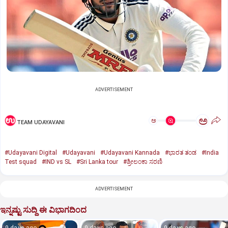
ADVERTISEMENT
ಅ
ಅ
TEAM UDAYAVANI
#Udayavani Digital
#Udayavani
#Udayavani Kannada
#ಭಾರತ ತಂಡ
#India
Test squad
#IND vs SL
#Sri Lanka tour
#ಶ್ರೀಲಂಕಾ ಸರಣಿ
ADVERTISEMENT
ಇನ್ನಷ್ಟು ಸುದ್ದಿ ಈ ವಿಭಾಗದಿಂದ