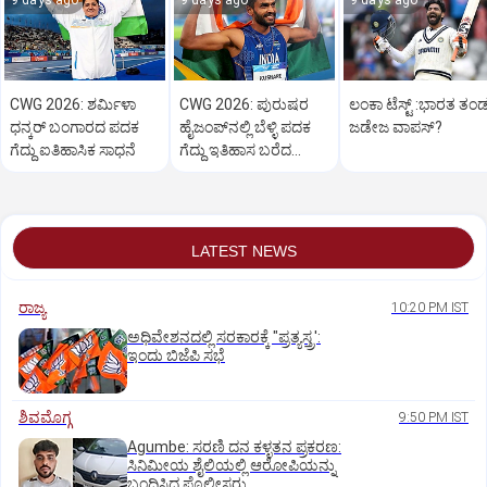
9 days ago
9 days ago
9 days ago
CWG 2026: ಶರ್ಮಿಳಾ
CWG 2026: ಪುರುಷರ
ಲಂಕಾ ಟೆಸ್ಟ್‌ :ಭಾರತ ತಂಡಕ
ಧನ್ಕರ್ ಬಂಗಾರದ ಪದಕ
ಹೈಜಂಪ್‌ನಲ್ಲಿ ಬೆಳ್ಳಿ ಪದಕ
ಜಡೇಜ ವಾಪಸ್‌?
ಗೆದ್ದು ಐತಿಹಾಸಿಕ ಸಾಧನೆ
ಗೆದ್ದು ಇತಿಹಾಸ ಬರೆದ
ಸರ್ವೇಶ್ ಕುಶಾರೆ
LATEST NEWS
ರಾಜ್ಯ
10:20 PM IST
ಅಧಿವೇಶನದಲ್ಲಿ ಸರಕಾರಕ್ಕೆ "ಪ್ರತ್ಯಸ್ತ್ರ':
ಇಂದು ಬಿಜೆಪಿ ಸಭೆ
ಶಿವಮೊಗ್ಗ
9:50 PM IST
Agumbe: ಸರಣಿ ದನ ಕಳ್ಳತನ ಪ್ರಕರಣ:
ಸಿನಿಮೀಯ ಶೈಲಿಯಲ್ಲಿ ಆರೋಪಿಯನ್ನು
ಬಂಧಿಸಿದ ಪೊಲೀಸರು