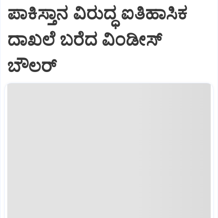
ಪಾಕಿಸ್ತಾನ ವಿರುದ್ಧ ಐತಿಹಾಸಿಕ
ದಾಖಲೆ ಬರೆದ ವಿಂಡೀಸ್‌
ಬೌಲರ್