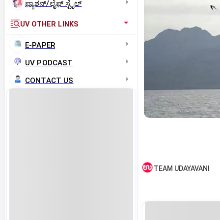
ಫ್ಯಾಶನ್/ಲೈಫ್‌ ಸ್ಟೈಲ್
UV OTHER LINKS
E-PAPER
UV PODCAST
CONTACT US
TEAM UDAYAVANI