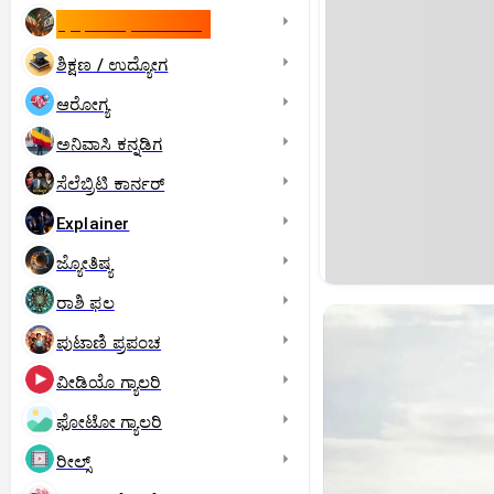
ಇಸ್ರೇಲ್- ಇರಾನ್‌ ಯುದ್ಧ
ಶಿಕ್ಷಣ / ಉದ್ಯೋಗ
ಆರೋಗ್ಯ
ಅನಿವಾಸಿ ಕನ್ನಡಿಗ
ಸೆಲೆಬ್ರಿಟಿ ಕಾರ್ನರ್‌
Explainer
ಜ್ಯೋತಿಷ್ಯ
ರಾಶಿ ಫಲ
ಪುಟಾಣಿ ಪ್ರಪಂಚ
ವೀಡಿಯೊ ಗ್ಯಾಲರಿ
ಫೋಟೋ ಗ್ಯಾಲರಿ
ರೀಲ್ಸ್