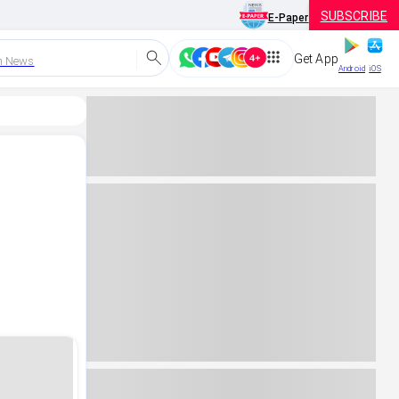
SUBSCRIBE
E-Paper
Get App
h News
Android
iOS