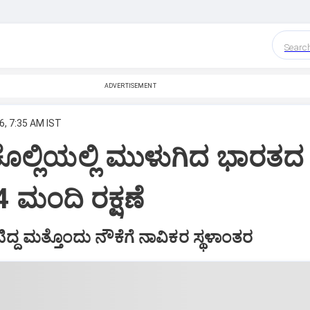
Searc
ADVERTISEMENT
6, 7:35 AM IST
ೊಲ್ಲಿಯಲ್ಲಿ ಮುಳುಗಿದ ಭಾರತದ
 ಮಂದಿ ರಕ್ಷಣೆ
್ದ ಮತ್ತೊಂದು ನೌಕೆಗೆ ನಾವಿಕರ ಸ್ಥಳಾಂತರ