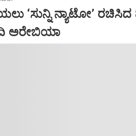
ಲು ‘ಸುನ್ನಿ ನ್ಯಾಟೋ’ ರಚಿಸಿದ 
ೌದಿ ಅರೇಬಿಯಾ