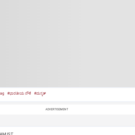
lag
#ಭಾರತೀಯ ನೌಕೆ
#ಮಸ್ಕತ್‌
ADVERTISEMENT
 AM IST