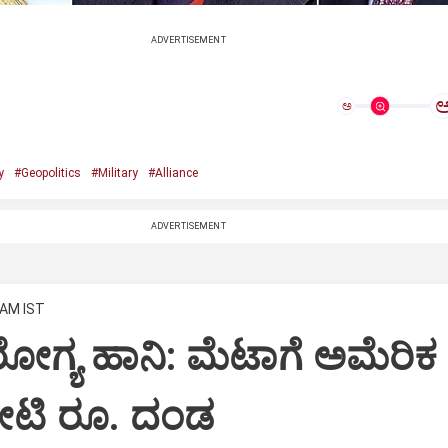
ADVERTISEMENT
ಅ
y
#Geopolitics
#Military
#Alliance
ADVERTISEMENT
 AM IST
ೋಗ್ಯ ಹಾನಿ: ಮೆಟಾಗೆ ಅಮೆರಿಕ
ಟಿ ರೂ. ದಂಡ