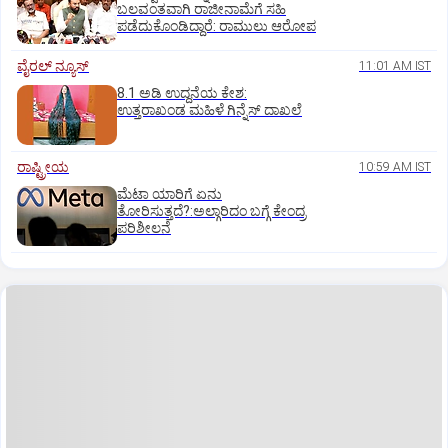
ಬಲವಂತವಾಗಿ ರಾಜೀನಾಮೆಗೆ ಸಹಿ
ಪಡೆದುಕೊಂಡಿದ್ದಾರೆ: ರಾಮುಲು ಆರೋಪ
ವೈರಲ್ ನ್ಯೂಸ್
11:01 AM IST
8.1 ಅಡಿ ಉದ್ದನೆಯ ಕೇಶ:
ಉತ್ತರಾಖಂಡ ಮಹಿಳೆ ಗಿನ್ನೆಸ್‌ ದಾಖಲೆ
ರಾಷ್ಟ್ರೀಯ
10:59 AM IST
ಮೆಟಾ ಯಾರಿಗೆ ಏನು
ತೋರಿಸುತ್ತದೆ?:ಅಲ್ಗಾರಿದಂ ಬಗ್ಗೆ ಕೇಂದ್ರ
ಪರಿಶೀಲನೆ