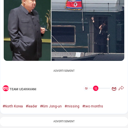
ADVERTISEMENT
ಅ
ಅ
TEAM UDAYAVANI
#North Korea
#leader
#Kim Jong-un
#missing
#two months
ADVERTISEMENT