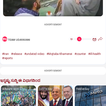
ADVERTISEMENT
ಅ
ಅ
TEAM UDAYAVANI
#Iran
#release
#undated video
#Mojtaba Khamenei
#counter
#ill-health
#reports
ADVERTISEMENT
ಇನ್ನಷ್ಟು ಸುದ್ದಿ ಈ ವಿಭಾಗದಿಂದ
3 hours ago
Yesterday
Yesterday