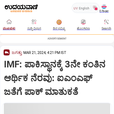
UV
English
E-Paper
ಮುಖಪುಟ
ಸುದ್ದಿ ವಿಭಾಗ
ದಿನ ಭವಿಷ್ಯ
ಹೊಂಗಿರಣ
Search
ADVERTISEMENT
ಜಗತ್ತು
MAR 21, 2024, 4:21 PM IST
IMF: ಪಾಕಿಸ್ಥಾನಕ್ಕೆ 3ನೇ ಕಂತಿನ
ಆರ್ಥಿಕ ನೆರವು: ಐಎಂಎಫ್
ಜತೆಗೆ ಪಾಕ್‌ ಮಾತುಕತೆ