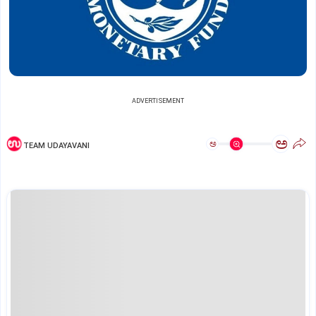
ADVERTISEMENT
ಅ
ಅ
TEAM UDAYAVANI