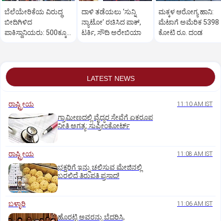
ಬೆಲೆಯೇರಿಕೆಯ ವಿರುದ್ಧ
ದಾಳಿ ತಡೆಯಲು ‘ಸುನ್ನಿ
ಮಕ್ಕಳ ಆರೋಗ್ಯ ಹಾನಿ:
ಬೀದಿಗಿಳಿದ
ನ್ಯಾಟೋ’ ರಚಿಸಿದ ಪಾಕ್‌,
ಮೆಟಾಗೆ ಅಮೆರಿಕ 5398
ಪಾಕಿಸ್ಥಾನಿಯರು: ‌500ಕ್ಕೂ
ಟರ್ಕಿ, ಸೌದಿ ಅರೇಬಿಯಾ
ಕೋಟಿ ರೂ. ದಂಡ
ಹೆಚ್ಚು ಕಡೆ ಪ್ರತಿಭಟನೆ
LATEST NEWS
ರಾಷ್ಟ್ರೀಯ
11:10 AM IST
ಗ್ರಾಮೀಣದಲ್ಲಿ ವೈದ್ಯರ ಸೇವೆಗೆ ಏಕರೂಪ
ನೀತಿ ಅಗತ್ಯ: ಸುಪ್ರೀಂಕೋರ್ಟ್‌
ರಾಷ್ಟ್ರೀಯ
11:08 AM IST
ಭಕ್ತರಿಗೆ ಇನ್ನು ಚಲಿಸುವ ಮೇಜಿನಲ್ಲಿ
ಬರಲಿದೆ ತಿರುಪತಿ ಪ್ರಸಾದ!
ಬಳ್ಳಾರಿ
11:06 AM IST
ಹೊರಟ್ಟಿ ಅವರನ್ನು ಬೆದರಿಸಿ,