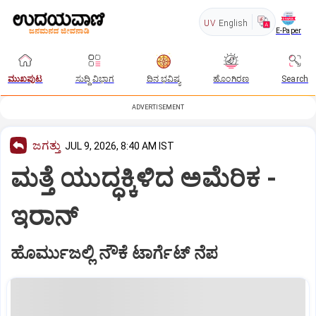
UV
English
E-Paper
ಮುಖಪುಟ
ಸುದ್ದಿ ವಿಭಾಗ
ದಿನ ಭವಿಷ್ಯ
ಹೊಂಗಿರಣ
Search
ADVERTISEMENT
ಜಗತ್ತು
JUL 9, 2026, 8:40 AM IST
ಮತ್ತೆ ಯುದ್ಧಕ್ಕಿಳಿದ ಅಮೆರಿಕ -
ಇರಾನ್
ಹೊರ್ಮುಜಲ್ಲಿ ನೌಕೆ ಟಾರ್ಗೆಟ್‌ ನೆಪ