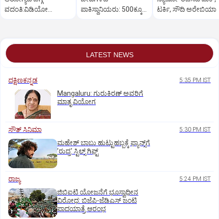
ವದಂತಿ:ವಿಡಿಯೋ
ಪಾಕಿಸ್ಥಾನಿಯರು: ‌500ಕ್ಕೂ
ಟರ್ಕಿ, ಸೌದಿ ಅರೇಬಿಯಾ
ಬಿಡುಗಡೆ ಮಾಡಿ ಇರಾನ್‌
ಹೆಚ್ಚು ಕಡೆ ಪ್ರತಿಭಟನೆ
ತಿರುಗೇಟು
LATEST NEWS
ದಕ್ಷಿಣಕನ್ನಡ
5:35 PM IST
Mangaluru: ಗುರುಕಿರಣ್ ಅವರಿಗೆ
ಮಾತೃ ವಿಯೋಗ
ಸೌತ್‌ ಸಿನಿಮಾ
5:30 PM IST
ಮಹೇಶ್‌ ಬಾಬು ಹುಟ್ಟುಹಬ್ಬಕ್ಕೆ ಫ್ಯಾನ್ಸ್‌ಗೆ
ʼರುದ್ರʼ ಸ್ಟಿಲ್ಸ್‌ ಗಿಫ್ಟ್
ರಾಜ್ಯ
5:24 PM IST
ಜಿಬಿಐಟಿ ಯೋಜನೆಗೆ ಭೂಸ್ವಾಧೀನ
ವಿರೋಧ: ಬಿಜೆಪಿ-ಜೆಡಿಎಸ್‌ ಜಂಟಿ
ಪಾದಯಾತ್ರೆ ಆರಂಭ