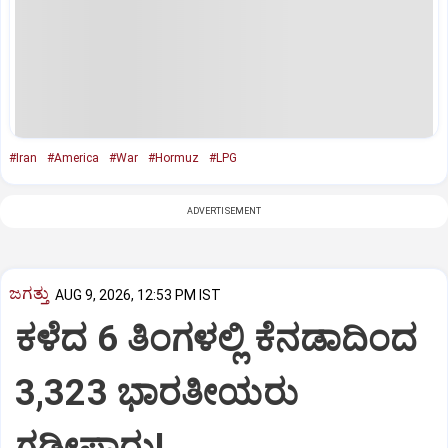
#Iran
#America
#War
#Hormuz
#LPG
ADVERTISEMENT
ಜಗತ್ತು
AUG 9, 2026, 12:53 PM IST
ಕಳೆದ 6 ತಿಂಗಳಲ್ಲಿ ಕೆನಡಾದಿಂದ
3,323 ಭಾರತೀಯರು
ಗಡೀಪಾರು!