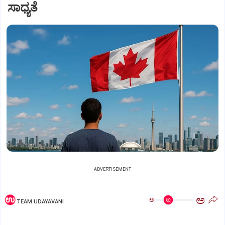
ಸಾಧ್ಯತೆ
ADVERTISEMENT
ಅ
ಅ
TEAM UDAYAVANI