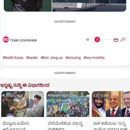
ADVERTISEMENT
ಅ
ಅ
TEAM UDAYAVANI
#North Korea
#leader
#Kim Jong-un
#missing
#two months
ADVERTISEMENT
ಇನ್ನಷ್ಟು ಸುದ್ದಿ ಈ ವಿಭಾಗದಿಂದ
8 hours ago
9 hours ago
Yesterday
ಮೊಜ್ತಬಾ ಖಮೇನಿ
ಬೆಲೆಯೇರಿಕೆಯ ವಿರುದ್ಧ
ದಾಳಿ ತಡೆಯಲು ‘ಸುನ್ನಿ
ಆರೋಗ್ಯದ ಬಗ್ಗೆ
ಬೀದಿಗಿಳಿದ
ನ್ಯಾಟೋ’ ರಚಿಸಿದ ಪಾಕ್‌,