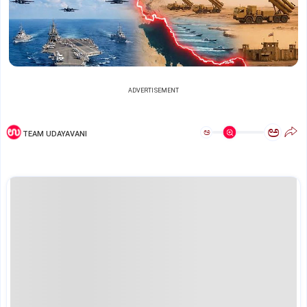
ADVERTISEMENT
ಅ
ಅ
TEAM UDAYAVANI