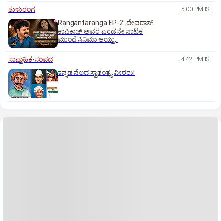
ತುಳುರಂಗ
5:00 PM IST
Rangantaranga EP-2: ದೇವದಾಸ್
ಕಾಪಿಕಾಡ್‌ ಅವರ ಎರಡನೇ ನಾಟಕ
ಮುಂದೆ ಸಿನಿಮಾ ಆಯ್ತು..
ಸಾಪ್ತಾಹಿಕ-ಸಂಪದ
4:42 PM IST
ಕನ್ನಡ ನೆಲದ ಸ್ವಾತಂತ್ರ್ಯ ವೀರರು!