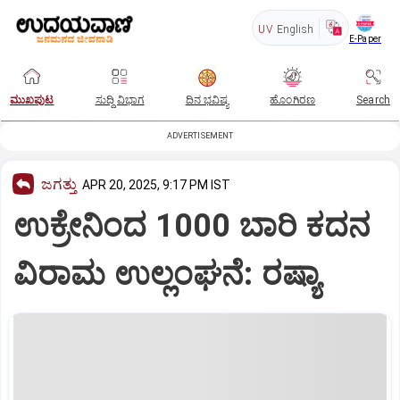
UV
English
E-Paper
ಮುಖಪುಟ
ಸುದ್ದಿ ವಿಭಾಗ
ದಿನ ಭವಿಷ್ಯ
ಹೊಂಗಿರಣ
Search
ADVERTISEMENT
ಜಗತ್ತು
APR 20, 2025, 9:17 PM IST
ಉಕ್ರೇನಿಂದ 1000 ಬಾರಿ ಕದನ
ವಿರಾಮ ಉಲ್ಲಂಘನೆ: ರಷ್ಯಾ