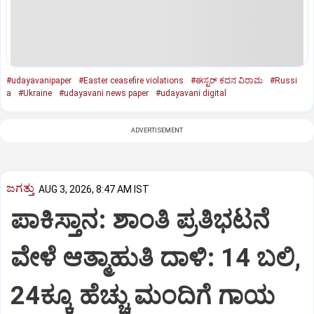
#udayavanipaper
#Easter ceasefire violations
#ಈಸ್ಟರ್‌ ಕದನ ವಿರಾಮ
#Russi
a
#Ukraine
#udayavani news paper
#udayavani digital
ADVERTISEMENT
ಜಗತ್ತು
AUG 3, 2026, 8:47 AM IST
ಪಾಕಿಸ್ತಾನ: ಶಾಂತಿ ಪ್ರತಿಭಟನೆ
ವೇಳೆ ಆತ್ಮಾಹುತಿ ದಾಳಿ: 14 ಬಲಿ,
24ಕ್ಕೂ ಹೆಚ್ಚು ಮಂದಿಗೆ ಗಾಯ