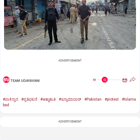
ADVERTISEMENT
ಅ
ಅ
TEAM UDAYAVANI
#ಪಾಕಿಸ್ತಾನ
#ಪ್ರತಿಭಟನೆ
#ಆತ್ಮಾಹುತಿ
#ಇಸ್ಲಾಮಾಬಾದ್‌
#Pakistan
#protest
#Islama
bad
ADVERTISEMENT