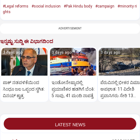
#Legal reforms
#social inclusion
#Pak Hindu body
#campaign
#minority ri
ghts
ADVERTISEMENT
ಇನ್ನಷ್ಟು ಸುದ್ದಿ ಈ ವಿಭಾಗದಿಂದ
3 days ago
3 days ago
3 days ago
ಪಾಕ್‌ ನಡವಳಿಕೆಯಿಂದ
ಇಂಡೋನೇಷ್ಯಾದಲ್ಲಿ
ಪೆರುವಿನಲ್ಲಿ ಭೀಕರ ವಿಮ
ಸಿಂಧೂ ಜಲ ಒಪ್ಪಂದ ಸ್ಥಗಿತ:
ಪ್ರಯಾಣಿಕರ ಹಡಗಿಗೆ ಬೆಂಕಿ:
ಅಪಘಾತ: 11 ವಿದೇಶಿ
ವಿನಯ್ ಕ್ವಾತ್ರ
5 ಸಾವು, 41 ಮಂದಿ ನಾಪತ್ತೆ
ಪ್ರವಾಸಿಗರು ಸೇರಿ 13
ಮಂದಿ ದುರ್ಮರಣ..!
LATEST NEWS