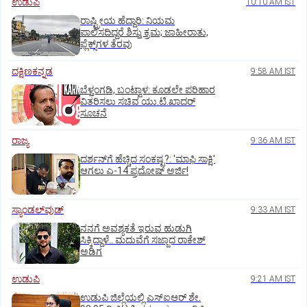
ಉಡುಪಿ
10:10 AM IST
ರಾಷ್ಟ್ರೀಯ ಹೆದ್ದಾರಿ: ನಿಯಮ
ಪಾಲಿಸದಿದ್ದರೆ ಶಿಸ್ತು ಕ್ರಮ; ಜಾಹೀರಾತು,
ಫ್ಲೆಕ್ಸ್‌ಗಳ ತೆರವು
ದಕ್ಷಿಣಕನ್ನಡ
9:58 AM IST
ಬೆಳ್ತಂಗಡಿ, ಬಂಟ್ವಾಳ: ಕೂಡಲೇ ಪರಿಹಾರ
ವಿತರಿಸಲು ಸಚಿವ ಯು.ಟಿ.ಖಾದರ್‌
ಸೂಚನೆ
ರಾಜ್ಯ
9:36 AM IST
ದರ್ಶನ್‌ಗೆ ಹೆಚ್ಚಿದ ಸಂಕಷ್ಟ?: 'ಮಾಫಿ ಸಾಕ್ಷಿ'
ಆಗಲು ಎ-14 ಪ್ರದೋಷ್ ಅರ್ಜಿ!
ಸ್ಯಾಂಡಲ್‌ವುಡ್‌
9:33 AM IST
ನನಗೆ ಅವಶ್ಯಕತೆ ಇರುವ ಹುಡುಗಿ
ಸಿಕ್ಕಿದ್ದಾಳೆ.. ಮದುವೆಗೆ ಸಜ್ಜಾದ ರಾಕೇಶ್
ಅಡಿಗ
ಉಡುಪಿ
9:21 AM IST
ಉಡುಪಿ ಜಿಲ್ಲೆಯಲ್ಲಿ ಎಸ್‌ಐಆರ್‌ ಶೇ.