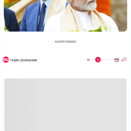
ADVERTISEMENT
ಅ
ಅ
TEAM UDAYAVANI