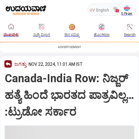
UV
English
E-Paper
ಮುಖಪುಟ
ಸುದ್ದಿ ವಿಭಾಗ
ದಿನ ಭವಿಷ್ಯ
ಹೊಂಗಿರಣ
Search
ADVERTISEMENT
ಜಗತ್ತು
NOV 22, 2024, 11:01 AM IST
Canada-India Row: ನಿಜ್ಜರ್
ಹತ್ಯೆ ಹಿಂದೆ ಭಾರತದ ಪಾತ್ರವಿಲ್ಲ…
:ಟ್ರುಡೋ ಸರ್ಕಾರ