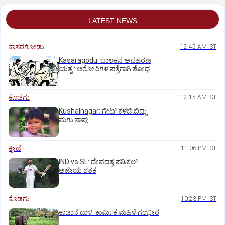
LATEST NEWS
ಕಾಸರಗೋಡು
12:45 AM IST
Kasaragodu: ಬಾಲಕನ ಅಪಹರಣ
ಯತ್ನ : ಆರೋಪಿಗಳ ಪತ್ತೆಗಾಗಿ ಶೋಧ
ಕೊಡಗು
12:15 AM IST
Kushalnagar: ಗೇಟ್ ಕಳಚಿ ಬಿದ್ದು
ಮಗು ಸಾವು
ಕ್ರೀಡೆ
11:06 PM IST
IND vs SL: ದೇವದತ್ತ ಪಡಿಕ್ಕಲ್‌
ಅಜೇಯ ಶತಕ
ಕೊಡಗು
10:23 PM IST
ಕಾಡಾನೆ ದಾಳಿ: ಕಾರ್ಮಿಕ ಮಹಿಳೆ ಗಂಭೀರ