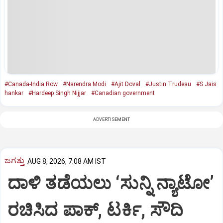
#Canada-India Row
#Narendra Modi
#Ajit Doval
#Justin Trudeau
#S Jais
hankar
#Hardeep Singh Nijjar
#Canadian government
ADVERTISEMENT
ಜಗತ್ತು
AUG 8, 2026, 7:08 AM IST
ದಾಳಿ ತಡೆಯಲು ‘ಸುನ್ನಿ ನ್ಯಾಟೋ’
ರಚಿಸಿದ ಪಾಕ್‌, ಟರ್ಕಿ, ಸೌದಿ