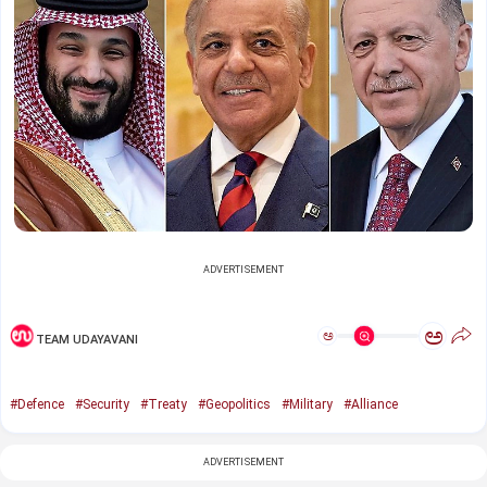
ADVERTISEMENT
ಅ
ಅ
TEAM UDAYAVANI
#Defence
#Security
#Treaty
#Geopolitics
#Military
#Alliance
ADVERTISEMENT