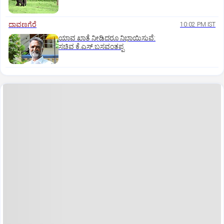
ದಾವಣಗೆರೆ
10:02 PM IST
ಯಾವ ಖಾತೆ ನೀಡಿದರೂ ನಿಭಾಯಿಸುವೆ:
ಸಚಿವ ಕೆ.ಎಸ್.ಬಸವಂತಪ್ಪ