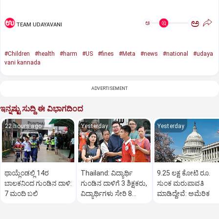
ಅ
ಅ
TEAM UDAYAVANI
#Children
#health
#harm
#US
#fines
#Meta
#news
#national
#udaya
vani kannada
ADVERTISEMENT
ಇನ್ನಷ್ಟು ಸುದ್ದಿ ಈ ವಿಭಾಗದಿಂದ
22 hours ago
Yesterday
Yesterday
ಥಾಯ್ಲೆಂಡಲ್ಲಿ 14ರ
Thailand: ವಿದ್ಯಾರ್ಥಿ
9.25 ಲಕ್ಷ ಕೋಟಿ ರೂ.
ಬಾಲಕನಿಂದ ಗುಂಡಿನ ದಾಳಿ:
ಗುಂಡಿನ ದಾಳಿಗೆ 3 ಶಿಕ್ಷಕರು,
ಸುಂಕ ಮರುಪಾವತಿ
7 ಮಂದಿ ಬಲಿ
ವಿದ್ಯಾರ್ಥಿಗಳು ಸೇರಿ 8
ಮಾಡಿದ್ದೇವೆ: ಅಮೆರಿಕ
ಮಂದಿ ಸಾವು