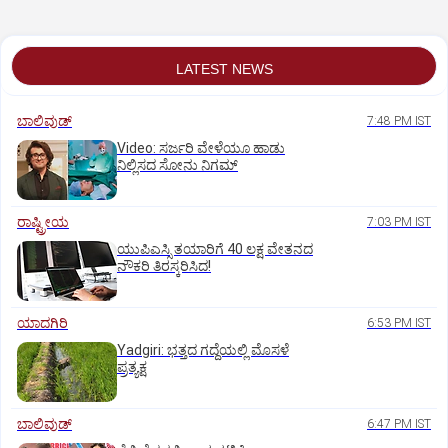
ತಿರುಗೇಟು
LATEST NEWS
ಬಾಲಿವುಡ್‌
7:48 PM IST
‌Video: ಸರ್ಜರಿ ವೇಳೆಯೂ ಹಾಡು
ನಿಲ್ಲಿಸದ ಸೋನು ನಿಗಮ್
ರಾಷ್ಟ್ರೀಯ
7:03 PM IST
ಯುಪಿಎಸ್ಸಿ ತಯಾರಿಗೆ 40 ಲಕ್ಷ ವೇತನದ
ನೌಕರಿ ತಿರಸ್ಕರಿಸಿದ!
ಯಾದಗಿರಿ
6:53 PM IST
Yadgiri: ಭತ್ತದ ಗದ್ದೆಯಲ್ಲಿ ಮೊಸಳೆ
ಪ್ರತ್ಯಕ್ಷ
ಬಾಲಿವುಡ್‌
6:47 PM IST