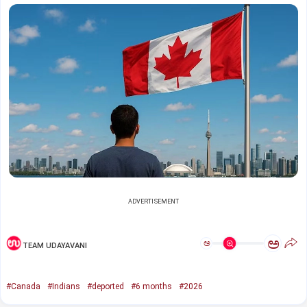
ADVERTISEMENT
ಅ
ಅ
TEAM UDAYAVANI
#Canada
#Indians
#deported
#6 months
#2026