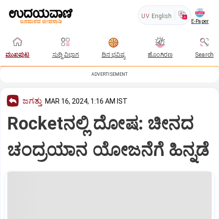
UV
English
E-Paper
ಮುಖಪುಟ
ಸುದ್ದಿ ವಿಭಾಗ
ದಿನ ಭವಿಷ್ಯ
ಹೊಂಗಿರಣ
Search
ADVERTISEMENT
ಜಗತ್ತು
MAR 16, 2024, 1:16 AM IST
Rocketನಲ್ಲಿ ದೋಷ: ಚೀನದ
ಚಂದ್ರಯಾನ ಯೋಜನೆಗೆ ಹಿನ್ನಡೆ