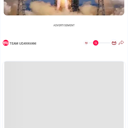
ADVERTISEMENT
ಅ
ಅ
TEAM UDAYAVANI