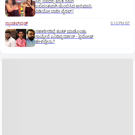
ಸೆಲ್ಫಿ ನೆಪದಲ್ಲಿ ಖ್ಯಾತ ನಟಿಗೆ
ಬಲವಂತವಾಗಿ ಚುಂಬಿಸಿದ ಅಭಿಮಾನಿ:
ವಿಡಿಯೋ ಭಾರೀ ವೈರಲ್.!
ಸ್ಯಾಂಡಲ್‌ವುಡ್‌
6:10 PM IST
ಸಹಕರಿಸದಿದ್ರೆ ಶೂಟ್‌ ಮಾಡ್ಕೊಂಡು
ಸಾಯ್ತೇನೆ ಎಂದಿದ್ದ ದರ್ಶನ್‌ - ಪ್ರದೋಷ್‌
ಹೇಳಿದ್ದೇನು?