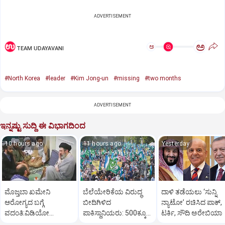
ADVERTISEMENT
ಅ
ಅ
TEAM UDAYAVANI
#North Korea
#leader
#Kim Jong-un
#missing
#two months
ADVERTISEMENT
ಇನ್ನಷ್ಟು ಸುದ್ದಿ ಈ ವಿಭಾಗದಿಂದ
10 hours ago
11 hours ago
Yesterday
ಮೊಜ್ತಬಾ ಖಮೇನಿ
ಬೆಲೆಯೇರಿಕೆಯ ವಿರುದ್ಧ
ದಾಳಿ ತಡೆಯಲು ‘ಸುನ್ನಿ
ಆರೋಗ್ಯದ ಬಗ್ಗೆ
ಬೀದಿಗಿಳಿದ
ನ್ಯಾಟೋ’ ರಚಿಸಿದ ಪಾಕ್‌,
ವದಂತಿ:ವಿಡಿಯೋ
ಪಾಕಿಸ್ಥಾನಿಯರು: ‌500ಕ್ಕೂ
ಟರ್ಕಿ, ಸೌದಿ ಅರೇಬಿಯಾ
ಬಿಡುಗಡೆ ಮಾಡಿ ಇರಾನ್‌
ಹೆಚ್ಚು ಕಡೆ ಪ್ರತಿಭಟನೆ