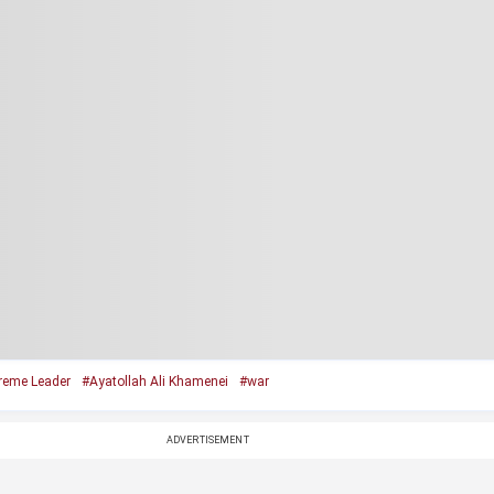
reme Leader
#Ayatollah Ali Khamenei
#war
ADVERTISEMENT