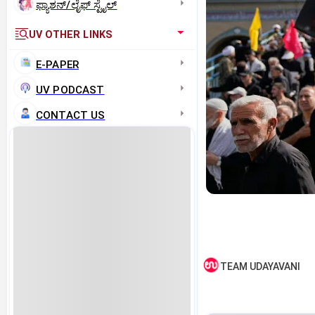
ಫ್ಯಾಶನ್/ಲೈಫ್‌ ಸ್ಟೈಲ್
UV OTHER LINKS
E-PAPER
UV PODCAST
CONTACT US
TEAM UDAYAVANI