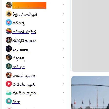
ಇಸ್ರೇಲ್- ಇರಾನ್‌ ಯುದ್ಧ
ಶಿಕ್ಷಣ / ಉದ್ಯೋಗ
ಆರೋಗ್ಯ
ಅನಿವಾಸಿ ಕನ್ನಡಿಗ
ಸೆಲೆಬ್ರಿಟಿ ಕಾರ್ನರ್‌
Explainer
ಜ್ಯೋತಿಷ್ಯ
ರಾಶಿ ಫಲ
ಪುಟಾಣಿ ಪ್ರಪಂಚ
ವೀಡಿಯೊ ಗ್ಯಾಲರಿ
ಫೋಟೋ ಗ್ಯಾಲರಿ
ರೀಲ್ಸ್