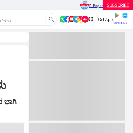
SUBSCRIBE
E-Paper
Get App
h News
Android
iOS
ಳು
ರ ಭಾಗಿ