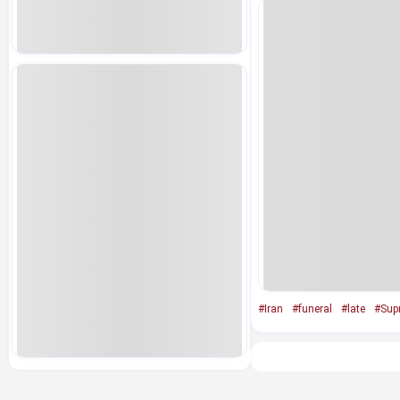
#Iran
#funeral
#late
#Sup