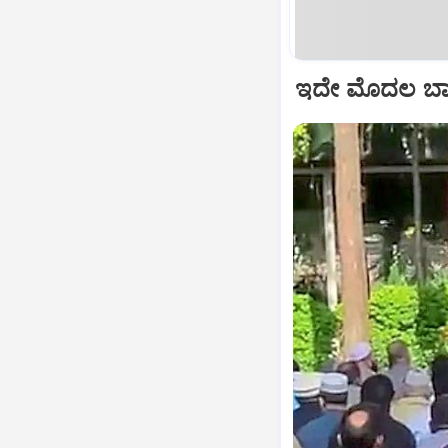
ಇದೇ ಮೊದಲ ಬಾರ