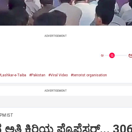
ADVERTISEMENT
ಅ
#Lashkar-e-Taiba
#Pakistan
#Viral Video
#terrorist organisation
ADVERTISEMENT
 PM IST
 ಅತಿ ಕಿರಿಯ ಪ್ರೊಫೆಸರ್... 30