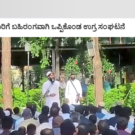
ಿಗೆ ಬಹಿರಂಗವಾಗಿ ಒಪ್ಪಿಕೊಂಡ ಉಗ್ರ ಸಂಘಟನೆ