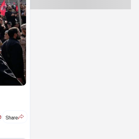
ಅ
Share