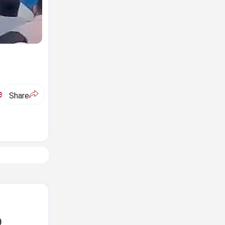
ಅ
Share
6