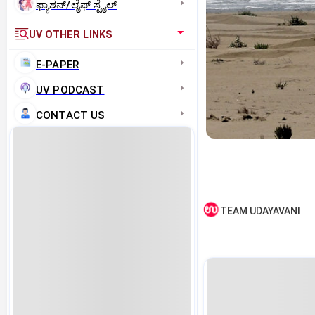
ಫ್ಯಾಶನ್/ಲೈಫ್‌ ಸ್ಟೈಲ್
UV OTHER LINKS
E-PAPER
UV PODCAST
CONTACT US
TEAM UDAYAVANI