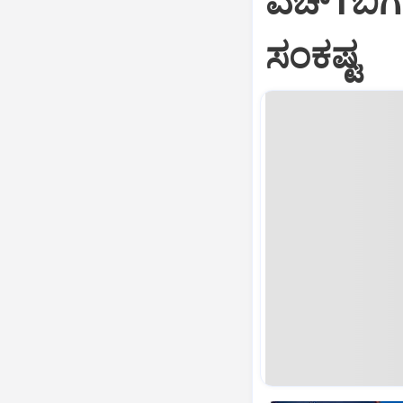
ಎಚ್‌1ಬಿಗೆ
ಸಂಕಷ್ಟ