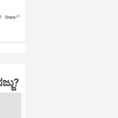
ಅ
Share
ಜ್ಜು?