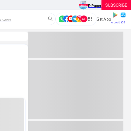
SUBSCRIBE
E-Paper
Get App
h News
Android
iOS