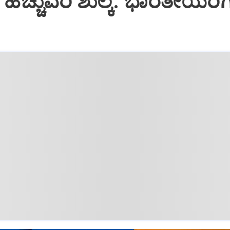
 ಹೆಚ್ಚುವರಿ ಶುಲ್ಕ: ಭಾರತೀಯರಿಗೆ