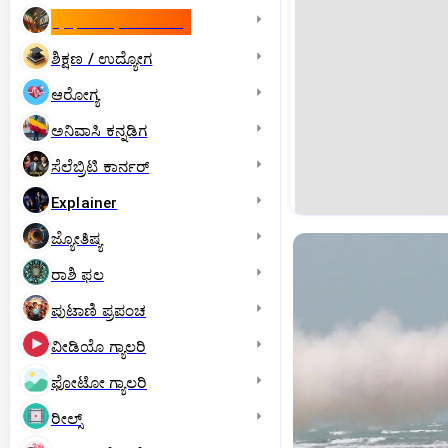
ಇಸ್ರೇಲ್- ಇರಾನ್‌ ಯುದ್ಧ
ಶಿಕ್ಷಣ / ಉದ್ಯೋಗ
ಆರೋಗ್ಯ
ಅನಿವಾಸಿ ಕನ್ನಡಿಗ
ಸೆಲೆಬ್ರಿಟಿ ಕಾರ್ನರ್‌
Explainer
ಜ್ಯೋತಿಷ್ಯ
ರಾಶಿ ಫಲ
ಪುಟಾಣಿ ಪ್ರಪಂಚ
ವೀಡಿಯೊ ಗ್ಯಾಲರಿ
ಫೋಟೋ ಗ್ಯಾಲರಿ
ರೀಲ್ಸ್