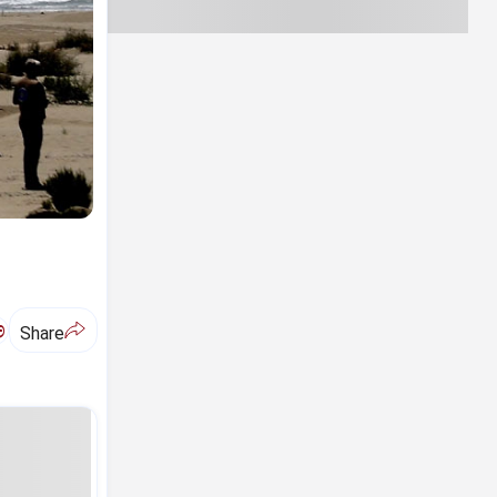
ಅ
Share