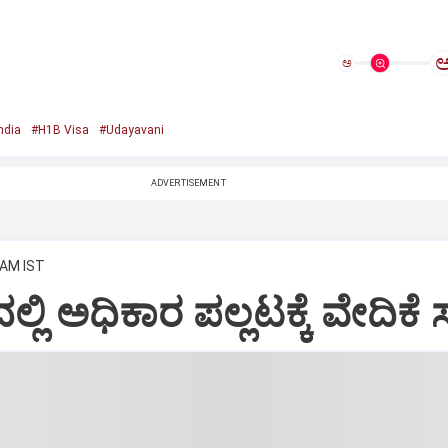
ಅ
ndia
#H1B Visa
#Udayavani
ADVERTISEMENT
 AM IST
ಲ್ಲಿ ಅಧಿಕಾರ ಪಲ್ಲಟಕ್ಕೆ ವೇದಿಕೆ ಸ