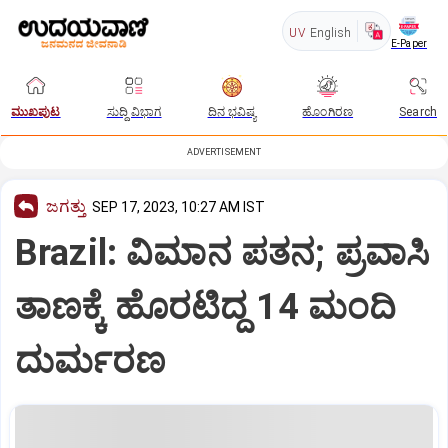
UV
English
E-Paper
ಮುಖಪುಟ
ಸುದ್ದಿ ವಿಭಾಗ
ದಿನ ಭವಿಷ್ಯ
ಹೊಂಗಿರಣ
Search
ADVERTISEMENT
ಜಗತ್ತು
SEP 17, 2023, 10:27 AM IST
Brazil: ವಿಮಾನ ಪತನ; ಪ್ರವಾಸಿ
ತಾಣಕ್ಕೆ ಹೊರಟಿದ್ದ 14 ಮಂದಿ
ದುರ್ಮರಣ