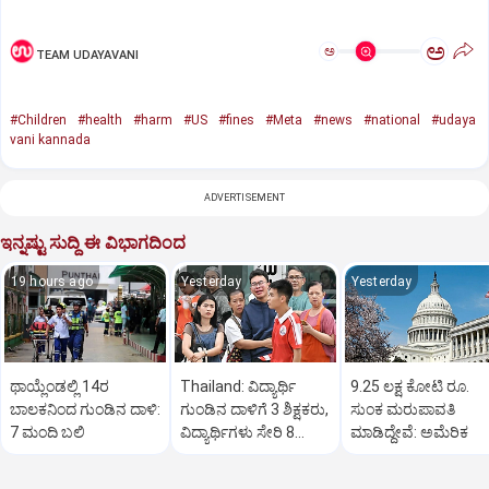
ಅ
ಅ
TEAM UDAYAVANI
#Children
#health
#harm
#US
#fines
#Meta
#news
#national
#udaya
vani kannada
ADVERTISEMENT
ಇನ್ನಷ್ಟು ಸುದ್ದಿ ಈ ವಿಭಾಗದಿಂದ
19 hours ago
Yesterday
Yesterday
ಥಾಯ್ಲೆಂಡಲ್ಲಿ 14ರ
Thailand: ವಿದ್ಯಾರ್ಥಿ
9.25 ಲಕ್ಷ ಕೋಟಿ ರೂ.
ಬಾಲಕನಿಂದ ಗುಂಡಿನ ದಾಳಿ:
ಗುಂಡಿನ ದಾಳಿಗೆ 3 ಶಿಕ್ಷಕರು,
ಸುಂಕ ಮರುಪಾವತಿ
7 ಮಂದಿ ಬಲಿ
ವಿದ್ಯಾರ್ಥಿಗಳು ಸೇರಿ 8
ಮಾಡಿದ್ದೇವೆ: ಅಮೆರಿಕ
ಮಂದಿ ಸಾವು