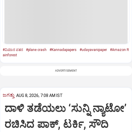
#ವಿಮಾನ ಪತನ
#plane crash
#Kannadapapers
#udayavanipaper
#Amazon R
ainforest
ADVERTISEMENT
ಜಗತ್ತು
AUG 8, 2026, 7:08 AM IST
ದಾಳಿ ತಡೆಯಲು ‘ಸುನ್ನಿ ನ್ಯಾಟೋ’
ರಚಿಸಿದ ಪಾಕ್‌, ಟರ್ಕಿ, ಸೌದಿ