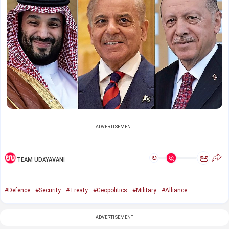
ADVERTISEMENT
ಅ
ಅ
TEAM UDAYAVANI
#Defence
#Security
#Treaty
#Geopolitics
#Military
#Alliance
ADVERTISEMENT