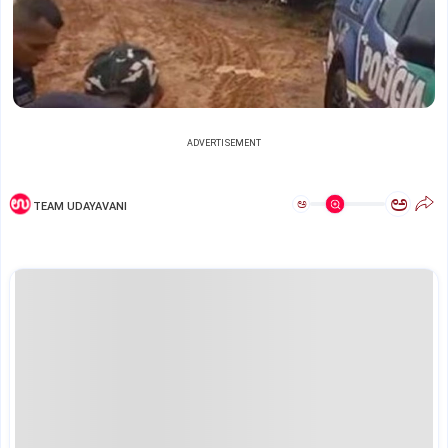
ADVERTISEMENT
ಅ
ಅ
TEAM UDAYAVANI