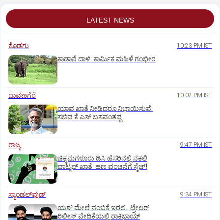
LATEST NEWS
ಕೊಡಗು
10:23 PM IST
ಕಾಡಾನೆ ದಾಳಿ: ಕಾರ್ಮಿಕ ಮಹಿಳೆ ಗಂಭೀರ
ದಾವಣಗೆರೆ
10:02 PM IST
ಯಾವ ಖಾತೆ ನೀಡಿದರೂ ನಿಭಾಯಿಸುವೆ:
ಸಚಿವ ಕೆ.ಎಸ್.ಬಸವಂತಪ್ಪ
ರಾಜ್ಯ
9:47 PM IST
ಚಿಕ್ಕಮಗಳೂರು ಡಿಸಿ ಹೆಸರಿನಲ್ಲಿ ನಕಲಿ
ವಾಟ್ಸಪ್ ಖಾತೆ: ಹಣ ವಂಚನೆಗೆ ಸ್ಕೆಚ್!
ಸ್ಯಾಂಡಲ್‌ವುಡ್‌
9:34 PM IST
ಯಶ್‌ ಮೇಲೆ ನಂಬಿಕೆ ಇರಲಿ.. ಟ್ರೇಲರ್‌
ರಿಲೀಸ್‌ ವೇದಿಕೆಯಲ್ಲಿ ರಾಕಿಭಾಯ್‌