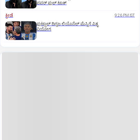
ಪವರ್‌ ಫುಲ್‌ ಟಾಕ್
ಕ್ರೀಡೆ
9:26 PM IST
ಫುಟ್ಬಾಲ್ ದಿಗ್ಗಜ ಲಿಯೊನೆಲ್‌ ಮೆಸ್ಸಿಗೆ ಪಿತೃ
ವಿಯೋಗ