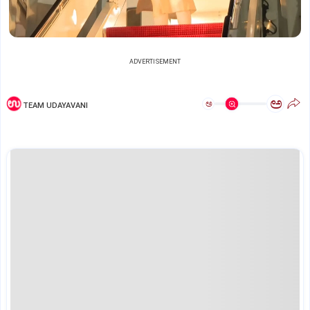
ADVERTISEMENT
ಅ
ಅ
TEAM UDAYAVANI