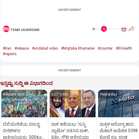
ADVERTISEMENT
ಅ
ಅ
TEAM UDAYAVANI
#Iran
#release
#undated video
#Mojtaba Khamenei
#counter
#ill-health
#reports
ADVERTISEMENT
ಇನ್ನಷ್ಟು ಸುದ್ದಿ ಈ ವಿಭಾಗದಿಂದ
3 hours ago
Yesterday
Yesterday
ಬೆಲೆಯೇರಿಕೆಯ ವಿರುದ್ಧ
ದಾಳಿ ತಡೆಯಲು ‘ಸುನ್ನಿ
ಮಕ್ಕಳ ಆರೋಗ್ಯ ಹಾನಿ:
ಬೀದಿಗಿಳಿದ
ನ್ಯಾಟೋ’ ರಚಿಸಿದ ಪಾಕ್‌,
ಮೆಟಾಗೆ ಅಮೆರಿಕ 5398
ಪಾಕಿಸ್ಥಾನಿಯರು: ‌500ಕ್ಕೂ
ಟರ್ಕಿ, ಸೌದಿ ಅರೇಬಿಯಾ
ಕೋಟಿ ರೂ. ದಂಡ