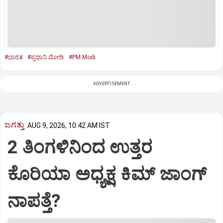
#ಭಾರತ
#ಪ್ರಧಾನಿ ಮೋದಿ
#PM Modi
ADVERTISEMENT
ಜಗತ್ತು
AUG 9, 2026, 10:42 AM IST
2 ತಿಂಗಳಿನಿಂದ ಉತ್ತರ
ಕೊರಿಯಾ ಅಧ್ಯಕ್ಷ ಕಿಮ್‌ ಜಾಂಗ್‌
ನಾಪತ್ತೆ?