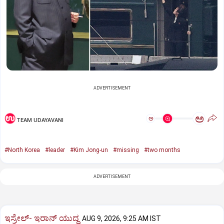
ADVERTISEMENT
ಅ
ಅ
TEAM UDAYAVANI
#North Korea
#leader
#Kim Jong-un
#missing
#two months
ADVERTISEMENT
ಇಸ್ರೇಲ್- ಇರಾನ್‌ ಯುದ್ಧ
AUG 9, 2026, 9:25 AM IST