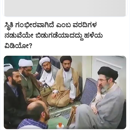
ಸ್ಥಿತಿ ಗಂಭೀರವಾಗಿದೆ ಎಂಬ ವರದಿಗಳ
ನಡುವೆಯೇ ಬಿಡುಗಡೆಯಾದದ್ದು ಹಳೆಯ
ವಿಡಿಯೋ?