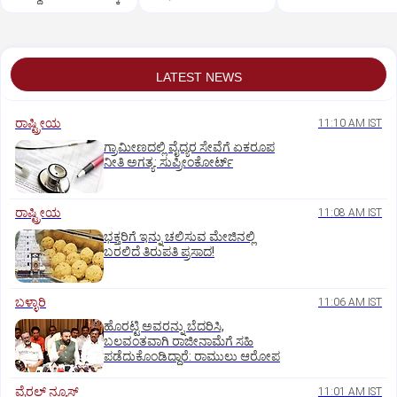
ಹೆಚ್ಚು ಕಡೆ ಪ್ರತಿಭಟನೆ
LATEST NEWS
ರಾಷ್ಟ್ರೀಯ
11:10 AM IST
ಗ್ರಾಮೀಣದಲ್ಲಿ ವೈದ್ಯರ ಸೇವೆಗೆ ಏಕರೂಪ
ನೀತಿ ಅಗತ್ಯ: ಸುಪ್ರೀಂಕೋರ್ಟ್‌
ರಾಷ್ಟ್ರೀಯ
11:08 AM IST
ಭಕ್ತರಿಗೆ ಇನ್ನು ಚಲಿಸುವ ಮೇಜಿನಲ್ಲಿ
ಬರಲಿದೆ ತಿರುಪತಿ ಪ್ರಸಾದ!
ಬಳ್ಳಾರಿ
11:06 AM IST
ಹೊರಟ್ಟಿ ಅವರನ್ನು ಬೆದರಿಸಿ,
ಬಲವಂತವಾಗಿ ರಾಜೀನಾಮೆಗೆ ಸಹಿ
ಪಡೆದುಕೊಂಡಿದ್ದಾರೆ: ರಾಮುಲು ಆರೋಪ
ವೈರಲ್ ನ್ಯೂಸ್
11:01 AM IST