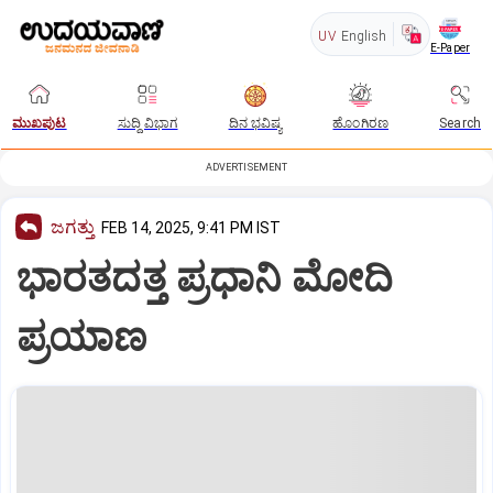
UV
English
E-Paper
ಮುಖಪುಟ
ಸುದ್ದಿ ವಿಭಾಗ
ದಿನ ಭವಿಷ್ಯ
ಹೊಂಗಿರಣ
Search
ADVERTISEMENT
ಜಗತ್ತು
FEB 14, 2025, 9:41 PM IST
ಭಾರತದತ್ತ ಪ್ರಧಾನಿ ಮೋದಿ
ಪ್ರಯಾಣ