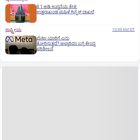
8.1 ಅಡಿ ಉದ್ದನೆಯ ಕೇಶ:
ಉತ್ತರಾಖಂಡ ಮಹಿಳೆ ಗಿನ್ನೆಸ್‌ ದಾಖಲೆ
ರಾಷ್ಟ್ರೀಯ
10:59 AM IST
ಮೆಟಾ ಯಾರಿಗೆ ಏನು
ತೋರಿಸುತ್ತದೆ?:ಅಲ್ಗಾರಿದಂ ಬಗ್ಗೆ ಕೇಂದ್ರ
ಪರಿಶೀಲನೆ