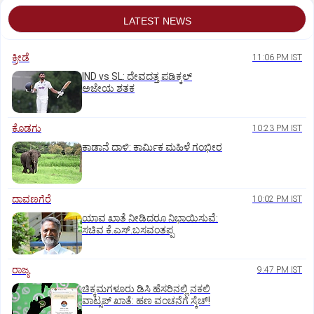
LATEST NEWS
ಕ್ರೀಡೆ
11:06 PM IST
IND vs SL: ದೇವದತ್ತ ಪಡಿಕ್ಕಲ್‌
ಅಜೇಯ ಶತಕ
ಕೊಡಗು
10:23 PM IST
ಕಾಡಾನೆ ದಾಳಿ: ಕಾರ್ಮಿಕ ಮಹಿಳೆ ಗಂಭೀರ
ದಾವಣಗೆರೆ
10:02 PM IST
ಯಾವ ಖಾತೆ ನೀಡಿದರೂ ನಿಭಾಯಿಸುವೆ:
ಸಚಿವ ಕೆ.ಎಸ್.ಬಸವಂತಪ್ಪ
ರಾಜ್ಯ
9:47 PM IST
ಚಿಕ್ಕಮಗಳೂರು ಡಿಸಿ ಹೆಸರಿನಲ್ಲಿ ನಕಲಿ
ವಾಟ್ಸಪ್ ಖಾತೆ: ಹಣ ವಂಚನೆಗೆ ಸ್ಕೆಚ್!