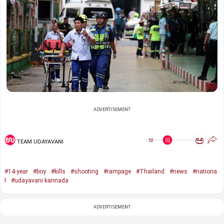
ADVERTISEMENT
ಅ
ಅ
TEAM UDAYAVANI
#14-year
#boy
#kills
#shooting
#rampage
#Thailand
#news
#nationa
l
#udayavani kannada
ADVERTISEMENT