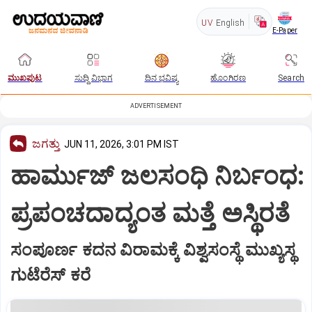
UV
English
E-Paper
ಮುಖಪುಟ
ಸುದ್ದಿ ವಿಭಾಗ
ದಿನ ಭವಿಷ್ಯ
ಹೊಂಗಿರಣ
Search
ADVERTISEMENT
ಜಗತ್ತು
JUN 11, 2026, 3:01 PM IST
ಹಾರ್ಮುಜ್ ಜಲಸಂಧಿ ನಿರ್ಬಂಧ:
ಪ್ರಪಂಚದಾದ್ಯಂತ ಮತ್ತೆ ಅಸ್ಥಿರತೆ
ಸಂಪೂರ್ಣ ಕದನ ವಿರಾಮಕ್ಕೆ ವಿಶ್ವಸಂಸ್ಥೆ ಮುಖ್ಯಸ್ಥ
ಗುಟೆರೆಸ್ ಕರೆ