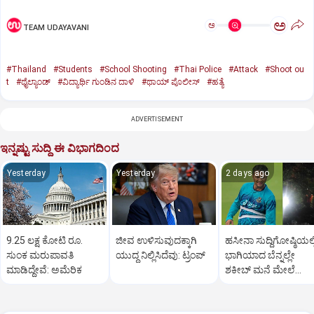
ಅ
ಅ
TEAM UDAYAVANI
#Thailand
#Students
#School Shooting
#Thai Police
#Attack
#Shoot ou
t
#ಥೈಲ್ಯಾಂಡ್‌
#ವಿದ್ಯಾರ್ಥಿ ಗುಂಡಿನ ದಾಳಿ
#ಥಾಯ್‌ ಪೊಲೀಸ್‌
#ಹತ್ಯೆ
ADVERTISEMENT
ಇನ್ನಷ್ಟು ಸುದ್ದಿ ಈ ವಿಭಾಗದಿಂದ
Yesterday
Yesterday
2 days ago
9.25 ಲಕ್ಷ ಕೋಟಿ ರೂ.
ಜೀವ ಉಳಿಸುವುದಕ್ಕಾಗಿ
ಹಸೀನಾ ಸುದ್ದಿಗೋಷ್ಠಿಯಲ್ಲ
ಸುಂಕ ಮರುಪಾವತಿ
ಯುದ್ಧ ನಿಲ್ಲಿಸಿದೆವು: ಟ್ರಂಪ್‌
ಭಾಗಿಯಾದ ಬೆನ್ನಲ್ಲೇ
ಮಾಡಿದ್ದೇವೆ: ಅಮೆರಿಕ
ಶಕೀಬ್ ಮನೆ ಮೇಲೆ
ಪೆಟ್ರೋಲ್ ಬಾಂಬ್ ದಾಳಿ!