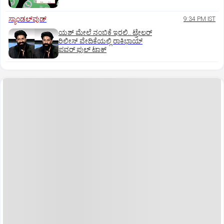
ಸ್ಯಾಂಡಲ್‌ವುಡ್‌
9:34 PM IST
ಯಶ್‌ ಮೇಲೆ ನಂಬಿಕೆ ಇರಲಿ.. ಟ್ರೇಲರ್‌
ರಿಲೀಸ್‌ ವೇದಿಕೆಯಲ್ಲಿ ರಾಕಿಭಾಯ್‌
ಪವರ್‌ ಫುಲ್‌ ಟಾಕ್