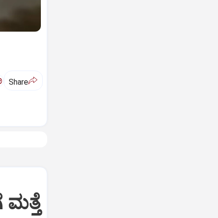
ಅ
Share
 ಮತ್ತೆ