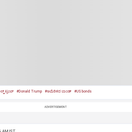
ಡ್‌ ಟ್ರಂಪ್‌
#Donald Trump
#ಅಮೆರಿಕದ ಬಾಂಡ್‌
#US bonds
ADVERTISEMENT
6 AM IST