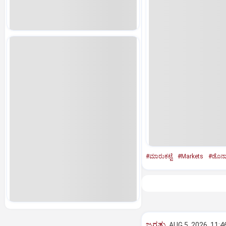
#ಮಾರುಕಟ್ಟೆ
#Markets
#ಡೊನಾಲ್
ಜಗತ್ತು
AUG 5, 2026, 11:4