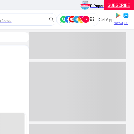
SUBSCRIBE
E-Paper
Get App
h News
Android
iOS