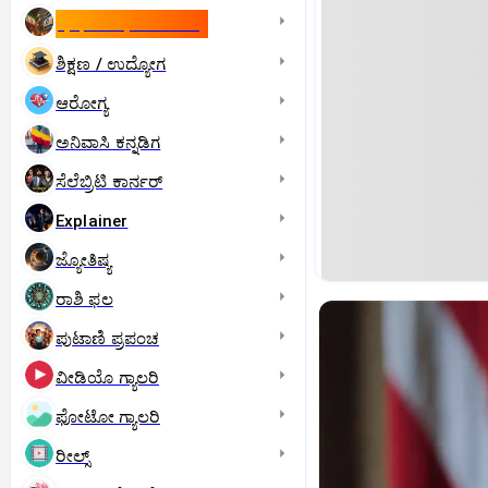
ಇಸ್ರೇಲ್- ಇರಾನ್‌ ಯುದ್ಧ
ಶಿಕ್ಷಣ / ಉದ್ಯೋಗ
ಆರೋಗ್ಯ
ಅನಿವಾಸಿ ಕನ್ನಡಿಗ
ಸೆಲೆಬ್ರಿಟಿ ಕಾರ್ನರ್‌
Explainer
ಜ್ಯೋತಿಷ್ಯ
ರಾಶಿ ಫಲ
ಪುಟಾಣಿ ಪ್ರಪಂಚ
ವೀಡಿಯೊ ಗ್ಯಾಲರಿ
ಫೋಟೋ ಗ್ಯಾಲರಿ
ರೀಲ್ಸ್