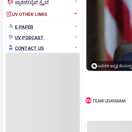
ಫ್ಯಾಶನ್/ಲೈಫ್‌ ಸ್ಟೈಲ್
UV OTHER LINKS
E-PAPER
UV PODCAST
CONTACT US
ಅಮೆರಿಕ ಅಧ್ಯಕ್ಷ ಡೊನಾಲ್ಡ್‌ 
TEAM UDAYAVANI