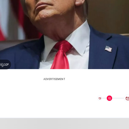
ಟ್ರಂಪ್‌.
ADVERTISEMENT
ಅ