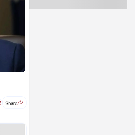
ಅ
Share