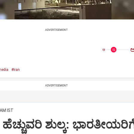
ADVERTISEMENT
ಅ
media
#Iran
ADVERTISEMENT
 AM IST
 ಹೆಚ್ಚುವರಿ ಶುಲ್ಕ: ಭಾರತೀಯರಿಗೆ