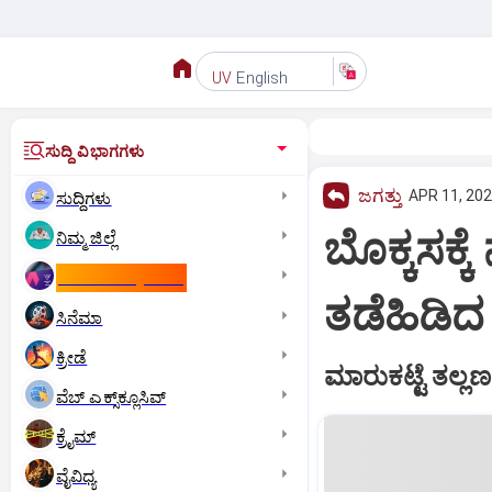
English
UV
ಸುದ್ದಿ ವಿಭಾಗಗಳು
ಜಗತ್ತು
APR 11, 202
ಸುದ್ದಿಗಳು
ಬೊಕ್ಕಸಕ್
ನಿಮ್ಮ ಜಿಲ್ಲೆ
ಕಾಮನ್‌ ವೆಲ್ತ್‌ ಗೇಮ್ಸ್‌
ತಡೆಹಿಡಿದ ಡ
ಸಿನೆಮಾ
ಕ್ರೀಡೆ
ಮಾರುಕಟ್ಟೆ ತಲ್ಲಣ
ವೆಬ್ ಎಕ್ಸ್‌ಕ್ಲೂಸಿವ್
ಕ್ರೈಮ್
ವೈವಿಧ್ಯ