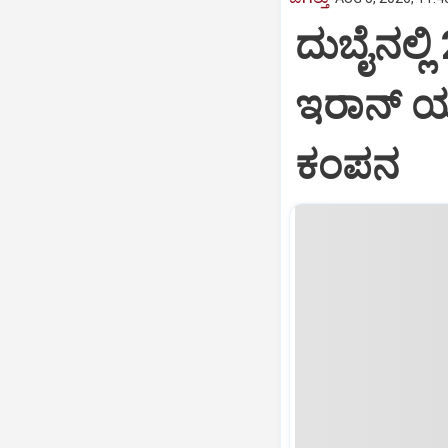
ದುಬೈನಲ್ಲ
ಇರಾನ್ ಯು
ಕಂಪನ