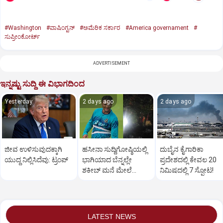
#Washington
#ವಾಷಿಂಗ್ಟನ್‌
#ಅಮೆರಿಕ ಸರ್ಕಾರ
#America governament
#
ಸುಪ್ರೀಂಕೋರ್ಟ್‌
ADVERTISEMENT
ಇನ್ನಷ್ಟು ಸುದ್ದಿ ಈ ವಿಭಾಗದಿಂದ
Yesterday
2 days ago
2 days ago
ಜೀವ ಉಳಿಸುವುದಕ್ಕಾಗಿ
ಹಸೀನಾ ಸುದ್ದಿಗೋಷ್ಠಿಯಲ್ಲಿ
ದುಬೈನ ಕೈಗಾರಿಕಾ
ಯುದ್ಧ ನಿಲ್ಲಿಸಿದೆವು: ಟ್ರಂಪ್‌
ಭಾಗಿಯಾದ ಬೆನ್ನಲ್ಲೇ
ಪ್ರದೇಶದಲ್ಲಿ ಕೇವಲ 20
ಶಕೀಬ್ ಮನೆ ಮೇಲೆ
ನಿಮಿಷದಲ್ಲಿ 7 ಸ್ಫೋಟ!
ಪೆಟ್ರೋಲ್ ಬಾಂಬ್ ದಾಳಿ!
LATEST NEWS