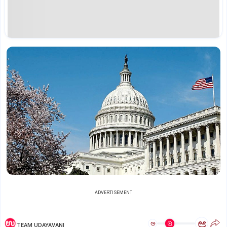
ADVERTISEMENT
ಅ
ಅ
TEAM UDAYAVANI