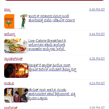
ರಾಜ್ಯ
4:49 PM IST
ಕಾಂಗ್ರೆಸ್‌ ಸರಕಾರದ ವಿರುದ್ಧ ಜಂಟಿ
ಹೋರಾಟಕ್ಕೆ ಬಿಜೆಪಿ–ಜೆಡಿಎಸ್‌ ನಿರ್ಧಾರ
ಆರೋಗ್ಯ
4:44 PM IST
Low-Calorie Breakfast:6
ಆರೋಗ್ಯಕರ ಕಡಿಮೆ ಕ್ಯಾಲೋರಿ
ಉಪಾಹಾರ ಆಯ್ಕೆಗಳು ಇಲ್ಲಿವೆ..
ಸ್ಯಾಂಡಲ್‌ವುಡ್‌
4:28 PM IST
ʼಟಾಕ್ಸಿಕ್‌ʼಗೆ ಹ್ಯಾಟ್ರಿಕ್‌ ಹೀರೋ ಸಾಥ್:‌
ಟ್ರೇಲರ್‌ ರಿಲೀಸ್‌ ಇವೆಂಟ್‌ಗೆ ಶಿವಣ್ಣ ಗೆಸ್ಟ್
ಉಡುಪಿ
4:24 PM IST
ಡೇವಿಡ್ ಸಾವು ಆಕಸ್ಮಿಕ, ಗುಂಡು
ಹಾರಿಸಿದವರಿಗೆ ಕಠಿಣ ಶಿಕ್ಷೆಯಾಗಲಿ: ಪತ್ನಿ
ಪ್ರಿಯಾ ಒತ್ತಾಯ
ಬಾಲಿವುಡ್‌
3:59 PM IST