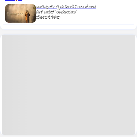
ಬಾಲಿವುಡ್‌ನಲ್ಲಿ ಈ ಹಿಂದೆ ನಿಂತು ಹೋದ
ಬಿಗ್‌ ಬಜೆಟ್ ʼರಾಮಾಯಣʼ‌
ಯೋಜನೆಗಳಿವು