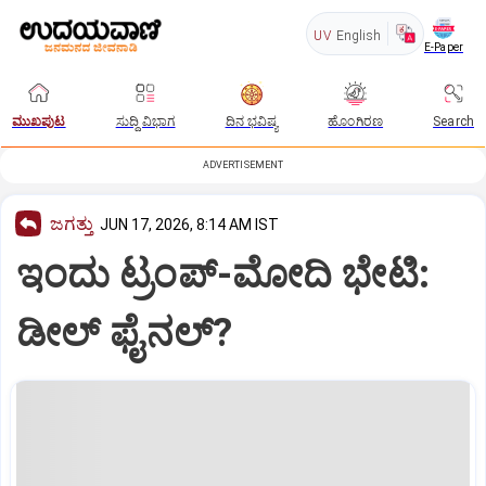
UV
English
E-Paper
ಮುಖಪುಟ
ಸುದ್ದಿ ವಿಭಾಗ
ದಿನ ಭವಿಷ್ಯ
ಹೊಂಗಿರಣ
Search
ADVERTISEMENT
ಜಗತ್ತು
JUN 17, 2026, 8:14 AM IST
ಇಂದು ಟ್ರಂಪ್‌-ಮೋದಿ ಭೇಟಿ:
ಡೀಲ್‌ ಫೈನಲ್‌?