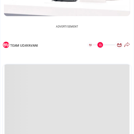
ADVERTISEMENT
ಅ
ಅ
TEAM UDAYAVANI