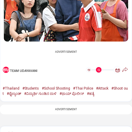
ADVERTISEMENT
ಅ
ಅ
TEAM UDAYAVANI
#Thailand
#Students
#School Shooting
#Thai Police
#Attack
#Shoot ou
t
#ಥೈಲ್ಯಾಂಡ್‌
#ವಿದ್ಯಾರ್ಥಿ ಗುಂಡಿನ ದಾಳಿ
#ಥಾಯ್‌ ಪೊಲೀಸ್‌
#ಹತ್ಯೆ
ADVERTISEMENT