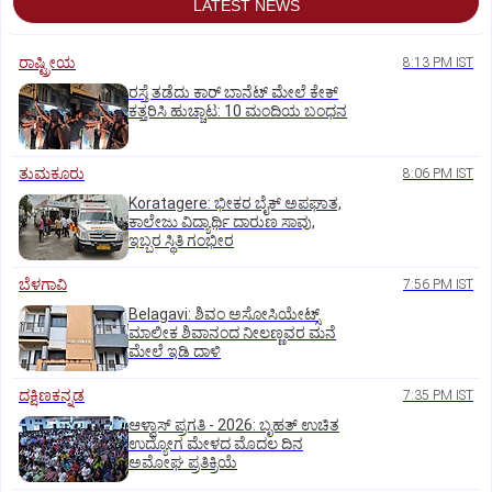
LATEST NEWS
ರಾಷ್ಟ್ರೀಯ
8:13 PM IST
ರಸ್ತೆ ತಡೆದು ಕಾರ್ ಬಾನೆಟ್ ಮೇಲೆ ಕೇಕ್
ಕತ್ತರಿಸಿ ಹುಚ್ಚಾಟ: 10 ಮಂದಿಯ ಬಂಧನ
ತುಮಕೂರು
8:06 PM IST
Koratagere: ಭೀಕರ ಬೈಕ್ ಅಪಘಾತ,
ಕಾಲೇಜು ವಿದ್ಯಾರ್ಥಿ ದಾರುಣ ಸಾವು,
ಇಬ್ಬರ ಸ್ಥಿತಿ ಗಂಭೀರ
ಬೆಳಗಾವಿ
7:56 PM IST
Belagavi: ಶಿವಂ ಅಸೋಸಿಯೇಟ್ಸ್
ಮಾಲೀಕ ಶಿವಾನಂದ ನೀಲಣ್ಣವರ ಮನೆ
ಮೇಲೆ ಇಡಿ‌ ದಾಳಿ
ದಕ್ಷಿಣಕನ್ನಡ
7:35 PM IST
ಆಳ್ವಾಸ್‌ ಪ್ರಗತಿ - 2026: ಬೃಹತ್ ಉಚಿತ
ಉದ್ಯೋಗ ಮೇಳದ ಮೊದಲ ದಿನ
ಅಮೋಘ ಪ್ರತಿಕ್ರಿಯೆ