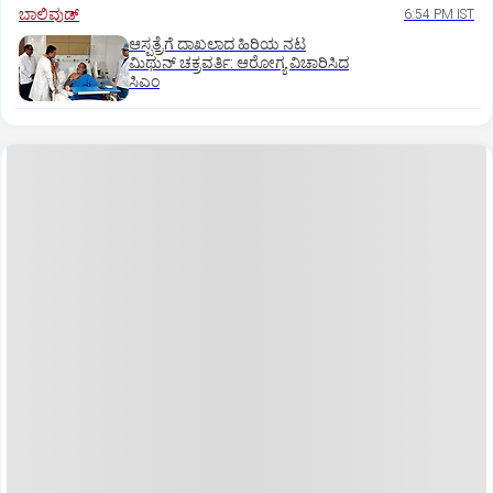
ಬಾಲಿವುಡ್‌
6:54 PM IST
ಆಸ್ಪತ್ರೆಗೆ ದಾಖಲಾದ ಹಿರಿಯ ನಟ
ಮಿಥುನ್ ಚಕ್ರವರ್ತಿ: ಆರೋಗ್ಯ ವಿಚಾರಿಸಿದ
ಸಿಎಂ