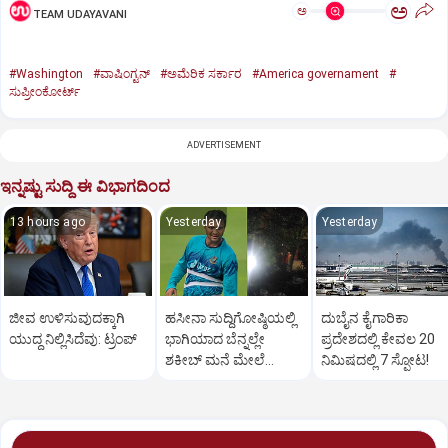
ಅ
ಅ
TEAM UDAYAVANI
#Washington
#ವಾಷಿಂಗ್ಟನ್‌
#ಅಮೆರಿಕ ಸರ್ಕಾರ
#America governament
#
ಸುಪ್ರೀಂಕೋರ್ಟ್‌
ADVERTISEMENT
ಇನ್ನಷ್ಟು ಸುದ್ದಿ ಈ ವಿಭಾಗದಿಂದ
13 hours ago
Yesterday
Yesterday
ಜೀವ ಉಳಿಸುವುದಕ್ಕಾಗಿ
ಹಸೀನಾ ಸುದ್ದಿಗೋಷ್ಠಿಯಲ್ಲಿ
ದುಬೈನ ಕೈಗಾರಿಕಾ
ಯುದ್ಧ ನಿಲ್ಲಿಸಿದೆವು: ಟ್ರಂಪ್‌
ಭಾಗಿಯಾದ ಬೆನ್ನಲ್ಲೇ
ಪ್ರದೇಶದಲ್ಲಿ ಕೇವಲ 20
ಶಕೀಬ್ ಮನೆ ಮೇಲೆ
ನಿಮಿಷದಲ್ಲಿ 7 ಸ್ಫೋಟ!
ಪೆಟ್ರೋಲ್ ಬಾಂಬ್ ದಾಳಿ!