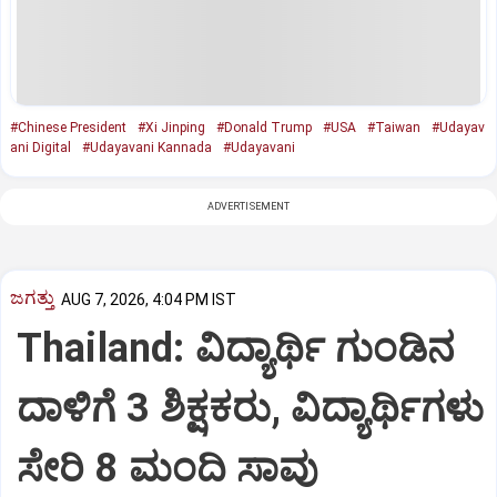
#Chinese President
#Xi Jinping
#Donald Trump
#USA
#Taiwan
#Udayav
ani Digital
#Udayavani Kannada
#Udayavani
ADVERTISEMENT
ಜಗತ್ತು
AUG 7, 2026, 4:04 PM IST
Thailand: ವಿದ್ಯಾರ್ಥಿ ಗುಂಡಿನ
ದಾಳಿಗೆ 3 ಶಿಕ್ಷಕರು, ವಿದ್ಯಾರ್ಥಿಗಳು
ಸೇರಿ 8 ಮಂದಿ ಸಾವು