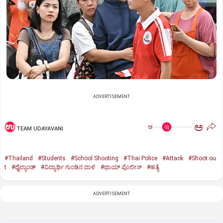
ADVERTISEMENT
ಅ
ಅ
TEAM UDAYAVANI
#Thailand
#Students
#School Shooting
#Thai Police
#Attack
#Shoot ou
t
#ಥೈಲ್ಯಾಂಡ್‌
#ವಿದ್ಯಾರ್ಥಿ ಗುಂಡಿನ ದಾಳಿ
#ಥಾಯ್‌ ಪೊಲೀಸ್‌
#ಹತ್ಯೆ
ADVERTISEMENT