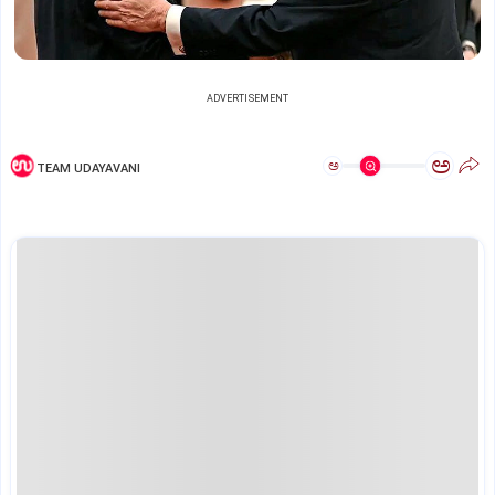
ADVERTISEMENT
ಅ
ಅ
TEAM UDAYAVANI