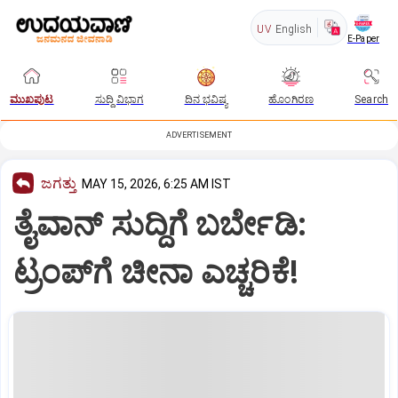
UV
English
E-Paper
ಮುಖಪುಟ
ಸುದ್ದಿ ವಿಭಾಗ
ದಿನ ಭವಿಷ್ಯ
ಹೊಂಗಿರಣ
Search
ADVERTISEMENT
ಜಗತ್ತು
MAY 15, 2026, 6:25 AM IST
ತೈವಾನ್‌ ಸುದ್ದಿಗೆ ಬರ್ಬೇಡಿ:
ಟ್ರಂಪ್‌ಗೆ ಚೀನಾ ಎಚ್ಚರಿಕೆ!