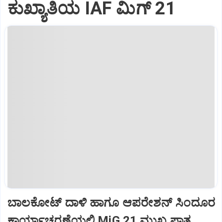
ಕುಖ್ಯಾತಿಯ IAF ಮಿಗ್‌ 21
ಬಾಲಕೋಟ್‌ ದಾಳಿ ಹಾಗೂ ಆಪರೇಶನ್‌ ಸಿಂದೂರ
ಕಾರ್ಯಾಚರಣೆಯಲ್ಲಿ MiG 21 ಮುಖ್ಯ ಪಾತ್ರ...