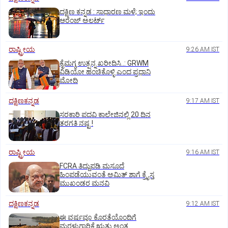
ದಕ್ಷಿಣ ಕನ್ನಡ : ಸಾಧಾರಣ ಮಳೆ; ಇಂದು
ಆರೆಂಜ್‌ ಅಲರ್ಟ್
ರಾಷ್ಟ್ರೀಯ
9:26 AM IST
ಕೈಮಗ್ಗ ಉತ್ಪನ್ನ ಖರೀದಿಸಿ..: GRWM
ವಿಡಿಯೋ ಹಂಚಿಕೊಳ್ಳಿ ಎಂದ ಪ್ರಧಾನಿ
ಮೋದಿ
ದಕ್ಷಿಣಕನ್ನಡ
9:17 AM IST
ಸರಕಾರಿ ಪದವಿ ಕಾಲೇಜಿನಲ್ಲಿ 20 ದಿನ
ತರಗತಿ ನಷ್ಟ !
ರಾಷ್ಟ್ರೀಯ
9:16 AM IST
FCRA ತಿದ್ದುಪಡಿ ಮಸೂದೆ
ಹಿಂಪಡೆಯುವಂತೆ ಅಮಿತ್‌ ಶಾಗೆ ಕ್ರೈಸ್ತ
ಮುಖಂಡರ ಮನವಿ
ದಕ್ಷಿಣಕನ್ನಡ
9:12 AM IST
ಈ ವರ್ಷವೂ ಕೊರತೆಯೊಂದಿಗೆ
ಮರಳುಗಾರಿಕೆ ಋತು ಅಂತ್ಯ