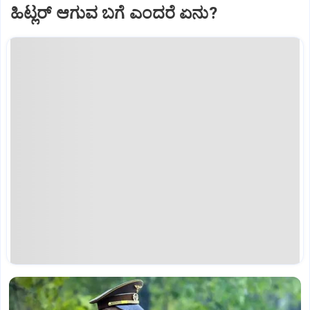
ಹಿಟ್ಲರ್ ಆಗುವ ಬಗೆ ಎಂದರೆ ಏನು?