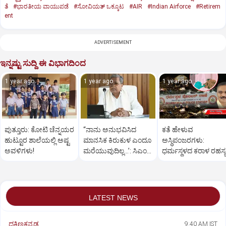
ತೆ
#ಭಾರತೀಯ ವಾಯುಪಡೆ
#ಸೋವಿಯತ್‌ ಒಕ್ಕೂಟ
#AIR
#Indian Airforce
#Retirem
ent
ADVERTISEMENT
ಇನ್ನಷ್ಟು ಸುದ್ದಿ ಈ ವಿಭಾಗದಿಂದ
1 year ago
1 year ago
1 year ago
ಪುತ್ತೂರು: ಕೋಟಿ ಚೆನ್ನಯರ
“ನಾನು ಅನುಭವಿಸಿದ
ಕತೆ ಹೇಳುವ
ಹುಟ್ಟೂರ ಶಾಲೆಯಲ್ಲಿ ಅಷ್ಟ
ಮಾನಸಿಕ ಕಿರುಕುಳ ಎಂದೂ
ಅಸ್ಥಿಪಂಜರಗಳು:
ಅವಳಿಗಳು!
ಮರೆಯುವುದಿಲ್ಲ…’: ಸಿಎಂ
ಧರ್ಮಸ್ಥಳದ‌ ಕರಾಳ ರಹಸ್ಯ
ಸಿದ್ದರಾಮಯ್ಯ
ತೆರೆದಿಡಲಿದೆಯೇ ಡಿಎನ್
ಪರೀಕ್ಷೆ?
LATEST NEWS
ದಕ್ಷಿಣಕನ್ನಡ
9:40 AM IST