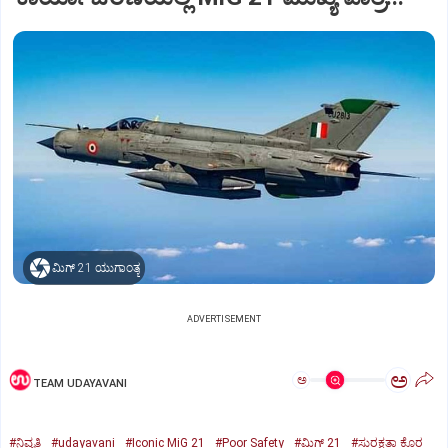
ಮಿಗ್‌ 21 ಯುಗಾಂತ್ಯ
ADVERTISEMENT
ಅ
ಅ
TEAM UDAYAVANI
#ನಿವೃತ್ತಿ
#udayavani
#Iconic MiG 21
#Poor Safety
#ಮಿಗ್‌ 21
#ಸುರಕ್ಷತಾ ಕೊರ