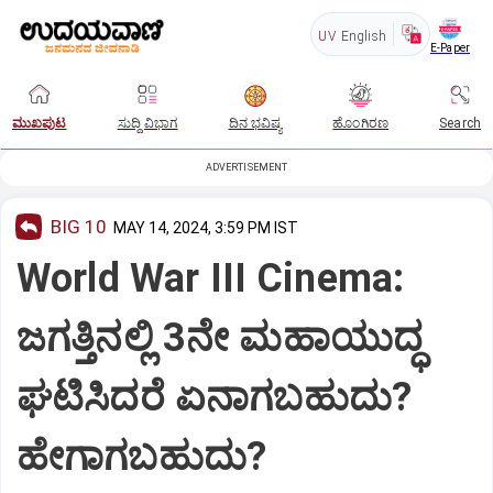
UV
English
E-Paper
ಮುಖಪುಟ
ಸುದ್ದಿ ವಿಭಾಗ
ದಿನ ಭವಿಷ್ಯ
ಹೊಂಗಿರಣ
Search
ADVERTISEMENT
BIG 10
MAY 14, 2024, 3:59 PM IST
World War III Cinema:
ಜಗತ್ತಿನಲ್ಲಿ 3ನೇ ಮಹಾಯುದ್ಧ
ಘಟಿಸಿದರೆ ಏನಾಗಬಹುದು?
ಹೇಗಾಗಬಹುದು?