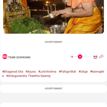
ADVERTISEMENT
ಅ
ಅ
TEAM UDAYAVANI
#Bhagavad Gita
#Arjuna
#Lord Krishna
#Puttige Mutt
#Udupi
#Karmaphl
a
#SriSugunendra Theertha Swamiji
ADVERTISEMENT