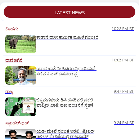
LATEST NEWS
ಕೊಡಗು
10:23 PM IST
ಕಾಡಾನೆ ದಾಳಿ: ಕಾರ್ಮಿಕ ಮಹಿಳೆ ಗಂಭೀರ
ದಾವಣಗೆರೆ
10:02 PM IST
ಯಾವ ಖಾತೆ ನೀಡಿದರೂ ನಿಭಾಯಿಸುವೆ:
ಸಚಿವ ಕೆ.ಎಸ್.ಬಸವಂತಪ್ಪ
ರಾಜ್ಯ
9:47 PM IST
ಚಿಕ್ಕಮಗಳೂರು ಡಿಸಿ ಹೆಸರಿನಲ್ಲಿ ನಕಲಿ
ವಾಟ್ಸಪ್ ಖಾತೆ: ಹಣ ವಂಚನೆಗೆ ಸ್ಕೆಚ್!
ಸ್ಯಾಂಡಲ್‌ವುಡ್‌
9:34 PM IST
ಯಶ್‌ ಮೇಲೆ ನಂಬಿಕೆ ಇರಲಿ.. ಟ್ರೇಲರ್‌
ರಿಲೀಸ್‌ ವೇದಿಕೆಯಲ್ಲಿ ರಾಕಿಭಾಯ್‌