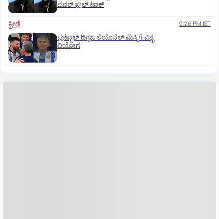
ಪವರ್‌ ಫುಲ್‌ ಟಾಕ್
ಕ್ರೀಡೆ
9:26 PM IST
ಫುಟ್ಬಾಲ್ ದಿಗ್ಗಜ ಲಿಯೊನೆಲ್‌ ಮೆಸ್ಸಿಗೆ ಪಿತೃ
ವಿಯೋಗ