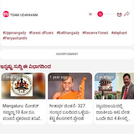
ಅ
ಅ
TEAM UDAYAVANI
#Uppinangady
#forest officers
#Belthangady
#Reserve Forest
#elephant
#Periyashanthi
ADVERTISEMENT
ಇನ್ನಷ್ಟು ಸುದ್ದಿ ಈ ವಿಭಾಗದಿಂದ
1 year ago
1 year ago
1 year ago
Mangaluru: ರೋಶನ್‌
ಗೀತಾರ್ಥ ಚಿಂತನೆ- 327:
ನ್ಯಾಯಾಲಯದಲ್ಲಿ
ಸಲ್ಡಾನ್ಹಾ 10 ಕೋ.ರೂ.
ಸಂಸ್ಕಾರ ಬಲದಿಂದ ಒಳ್ಳೆಯ-
ರಾಜಕೀಯ ಆಟ ಬೇಡ:
ವಂಚನೆ ಪ್ರಕರಣದ ತನಿಖೆ
ಕೆಟ್ಟ ಕೆಲಸಗಳಿಗೆ ಪ್ರೇರಣೆ
ಒಂದೇ ದಿನ 4 ಕೇಸಲ್ಲಿ
ಸಿಐಡಿಗೆ ವರ್ಗ
ಸುಪ್ರೀಂಕೋರ್ಟ್‌ ಅಭಿಮ