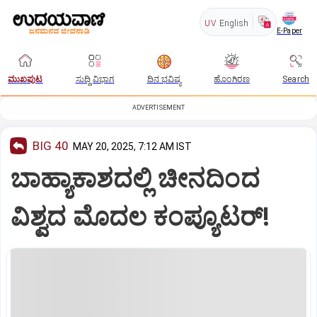
UV
English
E-Paper
ಮುಖಪುಟ
ಸುದ್ದಿ ವಿಭಾಗ
ದಿನ ಭವಿಷ್ಯ
ಹೊಂಗಿರಣ
Search
ADVERTISEMENT
BIG 40
MAY 20, 2025, 7:12 AM IST
ಬಾಹ್ಯಾಕಾಶದಲ್ಲಿ ಚೀನದಿಂದ
ವಿಶ್ವದ ಮೊದಲ ಕಂಪ್ಯೂಟರ್‌!