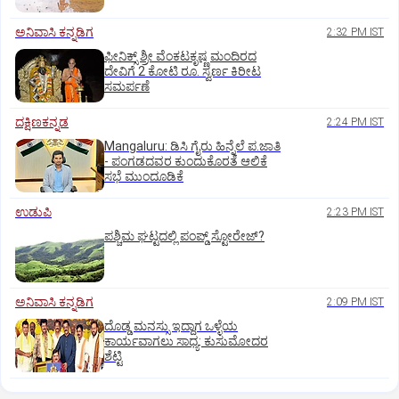
ಅನಿವಾಸಿ ಕನ್ನಡಿಗ
2:32 PM IST
ಫೀನಿಕ್ಸ್ ಶ್ರೀ ವೆಂಕಟಕೃಷ್ಣ ಮಂದಿರದ
ದೇವಿಗೆ 2 ಕೋಟಿ ರೂ. ಸ್ವರ್ಣ ಕಿರೀಟ
ಸಮರ್ಪಣೆ
ದಕ್ಷಿಣಕನ್ನಡ
2:24 PM IST
Mangaluru: ಡಿಸಿ ಗೈರು ಹಿನ್ನೆಲೆ ಪ.ಜಾತಿ
- ಪಂಗಡದವರ ಕುಂದುಕೊರತೆ ಆಲಿಕೆ
ಸಭೆ ಮುಂದೂಡಿಕೆ
ಉಡುಪಿ
2:23 PM IST
ಪಶ್ಚಿಮ ಘಟ್ಟದಲ್ಲಿ ಪಂಪ್ಡ್ ಸ್ಟೋರೇಜ್‌?
ಅನಿವಾಸಿ ಕನ್ನಡಿಗ
2:09 PM IST
ದೊಡ್ಡ ಮನಸ್ಸು ಇದ್ದಾಗ ಒಳ್ಳೆಯ
ಕಾರ್ಯವಾಗಲು ಸಾಧ್ಯ: ಕುಸುಮೋದರ
ಶೆಟ್ಟಿ