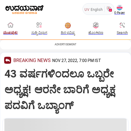
UV
English
E-Paper
ಮುಖಪುಟ
ಸುದ್ದಿ ವಿಭಾಗ
ದಿನ ಭವಿಷ್ಯ
ಹೊಂಗಿರಣ
Search
ADVERTISEMENT
BREAKING NEWS
NOV 27, 2022, 7:00 PM IST
43 ವರ್ಷಗಳಿಂದಲೂ ಒಬ್ಬರೇ
ಅಧ್ಯಕ್ಷ! ಆರನೇ ಬಾರಿಗೆ ಅಧ್ಯಕ್ಷ
ಪದವಿಗೆ ಒಬ್ಯಾಂಗ್‌