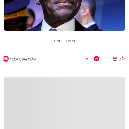
ADVERTISEMENT
ಅ
ಅ
TEAM UDAYAVANI