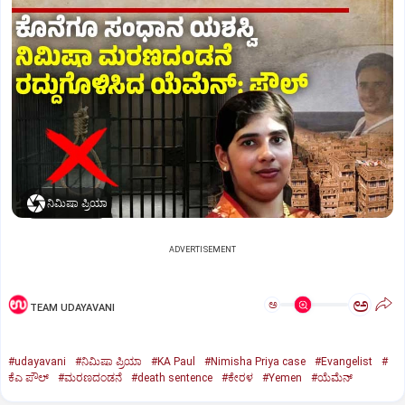
ನಿಮಿಷಾ ಪ್ರಿಯಾ
ADVERTISEMENT
ಅ
ಅ
TEAM UDAYAVANI
#udayavani
#ನಿಮಿಷಾ ಪ್ರಿಯಾ
#KA Paul
#Nimisha Priya case
#Evangelist
#
ಕೆಎ ಪೌಲ್
#ಮರಣದಂಡನೆ
#death sentence
#ಕೇರಳ
#Yemen
#ಯೆಮೆನ್‌