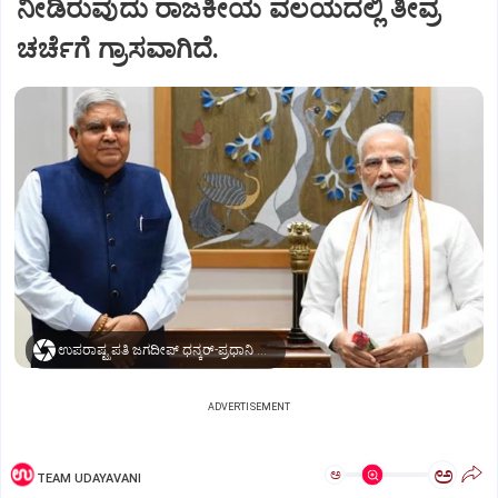
ನೀಡಿರುವುದು ರಾಜಕೀಯ ವಲಯದಲ್ಲಿ ತೀವ್ರ
ಚರ್ಚೆಗೆ ಗ್ರಾಸವಾಗಿದೆ.
ಉಪರಾಷ್ಟ್ರಪತಿ ಜಗದೀಪ್‌ ಧನ್ಕರ್-ಪ್ರಧಾನಿ ಮೋದಿ
ADVERTISEMENT
ಅ
ಅ
TEAM UDAYAVANI