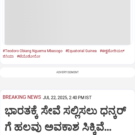
#Teodoro Obiang Nguema Mbasogo
#Equatorial Guinea
#ಈಕ್ವಟೋರಿಯಲ್‌
ಜಿನಿಯಾ
#ಟೆಯೊಡೋರೋ
ADVERTISEMENT
BREAKING NEWS
JUL 22, 2025, 2:40 PM IST
ಭಾರತಕ್ಕೆ ಸೇವೆ ಸಲ್ಲಿಸಲು ಧನ್ಕರ್‌
ಗೆ ಹಲವು ಅವಕಾಶ ಸಿಕ್ಕಿವೆ…