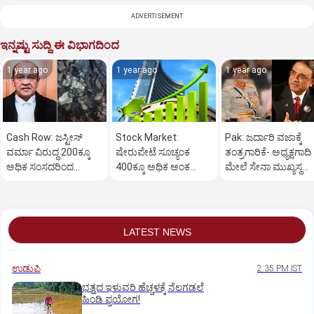
ADVERTISEMENT
ಇನ್ನಷ್ಟು ಸುದ್ದಿ ಈ ವಿಭಾಗದಿಂದ
1 year ago
1 year ago
1 year ago
Cash Row: ಜಸ್ಟೀಸ್‌
Stock Market:
Pak: ಜರ್ದಾರಿ ವಜಾಕ್ಕೆ
ವರ್ಮಾ ವಿರುದ್ಧ 200ಕ್ಕೂ
ಷೇರುಪೇಟೆ ಸೂಚ್ಯಂಕ
ತಂತ್ರಗಾರಿಕೆ- ಅಧ್ಯಕ್ಷಗಾದಿ
ಅಧಿಕ ಸಂಸದರಿಂದ
400ಕ್ಕೂ ಅಧಿಕ ಅಂಕ
ಮೇಲೆ ಸೇನಾ ಮುಖ್ಯಸ್ಥ
ಮಹಾಭಿಯೋಗಕ್ಕೆ
ಜಿಗಿತ-ದಿನಾಂತ್ಯದ
ಮುನೀರ್ ಚಿತ್ತ!
ಕೋರಿಕೆ…
ವಹಿವಾಟು ಅಂತ್ಯ
LATEST NEWS
ಉಡುಪಿ
2:35 PM IST
ಭತ್ತದ ಇಳುವರಿ ಹೆಚ್ಚಳಕ್ಕೆ ನೆಲಗಡಲೆ
ಹಿಂಡಿ ಪ್ರಯೋಗ!