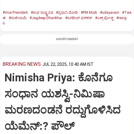
#Vice President
#ಉಪ ರಾಷ್ಟ್ರಪತಿ
#ಪ್ರಧಾನಿ ಮೋದಿ
#PM Modi
#udayavani
#Twe
et
#ರಾಜೀನಾಮೆ
#Jagdeep Dhankhar
#ಜಗದೀಪ್‌ ಧನ್‌ಕರ್‌
#ಎಕ್ಸ್‌ ಪೋಸ್ಟ್
#resig
n
ADVERTISEMENT
BREAKING NEWS
JUL 22, 2025, 10:40 AM IST
Nimisha Priya: ಕೊನೆಗೂ
ಸಂಧಾನ ಯಶಸ್ವಿ-ನಿಮಿಷಾ
ಮರಣದಂಡನೆ ರದ್ದುಗೊಳಿಸಿದ
ಯೆಮೆನ್:? ಪೌಲ್