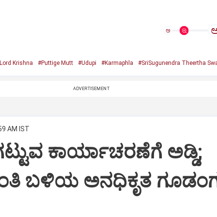
ಅ
Lord Krishna
#Puttige Mutt
#Udupi
#Karmaphla
#SriSugunendra Theertha Swa
ADVERTISEMENT
:59 AM IST
ಟ್ಟುವ ಕಾರ್ಯಾಚರಣೆಗೆ ಅಡ್ಡಿ;
ಂತಿ ಬಳಿಯ ಅನಧಿಕೃತ ಗೂಡಂಗ