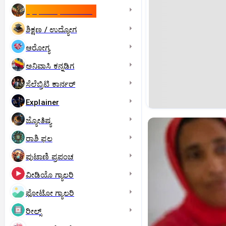
ಇಸ್ರೇಲ್- ಇರಾನ್‌ ಯುದ್ಧ
ಶಿಕ್ಷಣ / ಉದ್ಯೋಗ
ಆರೋಗ್ಯ
ಅನಿವಾಸಿ ಕನ್ನಡಿಗ
ಸೆಲೆಬ್ರಿಟಿ ಕಾರ್ನರ್‌
Explainer
ಜ್ಯೋತಿಷ್ಯ
ರಾಶಿ ಫಲ
ಪುಟಾಣಿ ಪ್ರಪಂಚ
ವೀಡಿಯೊ ಗ್ಯಾಲರಿ
ಫೋಟೋ ಗ್ಯಾಲರಿ
ರೀಲ್ಸ್