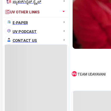
ಫ್ಯಾಶನ್/ಲೈಫ್‌ ಸ್ಟೈಲ್
UV OTHER LINKS
E-PAPER
UV PODCAST
CONTACT US
TEAM UDAYAVANI