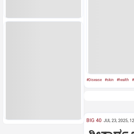
#Disease
#skin
#health
#
BIG 40
JUL 23, 2025, 1