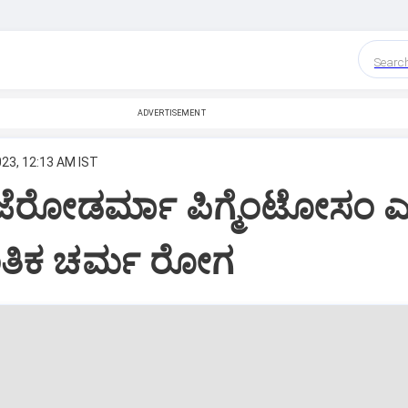
Searc
ADVERTISEMENT
023, 12:13 AM IST
 ಜೆರೋಡರ್ಮಾ ಪಿಗ್ಮೆಂಟೋಸಂ 
ತಿಕ ಚರ್ಮ ರೋಗ