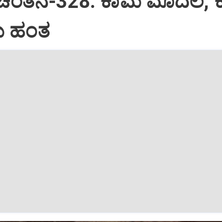
 ಚಿಂತನೆ-328: ಕಾಮ ಮೊದಲ, 
 ಹಂತ