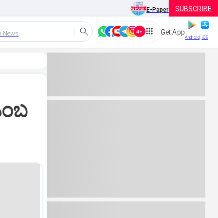
SUBSCRIBE
E-Paper
Get App
h News
Android
iOS
ಎಂಬ