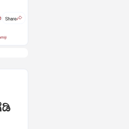
ಅ
Share
miji
ಡಿ