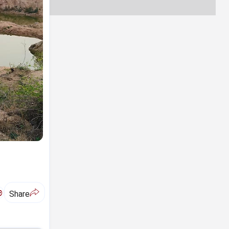
ಅ
Share