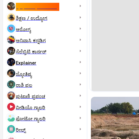
ಇಸ್ರೇಲ್- ಇರಾನ್‌ ಯುದ್ಧ
ಶಿಕ್ಷಣ / ಉದ್ಯೋಗ
ಆರೋಗ್ಯ
ಅನಿವಾಸಿ ಕನ್ನಡಿಗ
ಸೆಲೆಬ್ರಿಟಿ ಕಾರ್ನರ್‌
Explainer
ಜ್ಯೋತಿಷ್ಯ
ರಾಶಿ ಫಲ
ಪುಟಾಣಿ ಪ್ರಪಂಚ
ವೀಡಿಯೊ ಗ್ಯಾಲರಿ
ಫೋಟೋ ಗ್ಯಾಲರಿ
ರೀಲ್ಸ್