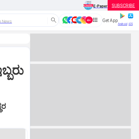
SUBSCRIBE
E-Paper
Get App
h News
Android
iOS
ಇಬ್ಬರು
ಥರ