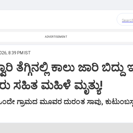
Searc
ADVERTISEMENT
026, 8:39 PM IST
ಿ ತೆಗ್ಗಿನಲ್ಲಿ ಕಾಲು ಜಾರಿ ಬಿದ್ದು 
 ಸಹಿತ ಮಹಿಳೆ ಮೃತ್ಯು!
 ಒಂದೇ ಗ್ರಾಮದ ಮೂವರ ದುರಂತ ಸಾವು, ಕುಟುಂಬಸ್