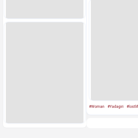
#Woman
#Yadagiri
#lostli