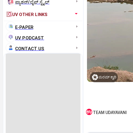
ಫ್ಯಾಶನ್/ಲೈಫ್‌ ಸ್ಟೈಲ್
UV OTHER LINKS
E-PAPER
UV PODCAST
CONTACT US
ಮರಮ್ ಕ್ವಾರಿ
TEAM UDAYAVANI