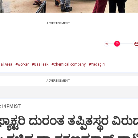
ADVERTISEMENT
ಅ
al Area
#worker
#Gas leak
#Chemical company
#Yadagiri
ADVERTISEMENT
4:14 PM IST
ಯಾಕ್ಟರಿ ದುರಂತ ತಪ್ಪಿತಸ್ಥರ ವಿರುದ್