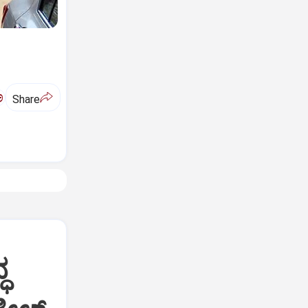
ಅ
Share
ಧ