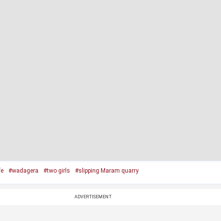
fe
#wadagera
#two girls
#slipping Maram quarry
ADVERTISEMENT