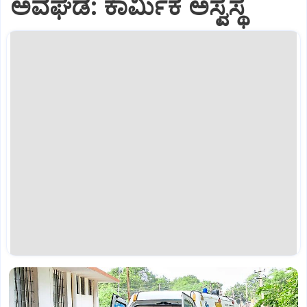
ಅವಘಡ: ಕಾರ್ಮಿಕ ಅಸ್ವಸ್ಥ