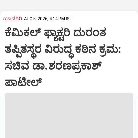
ಯಾದಗಿರಿ
AUG 5, 2026, 4:14 PM IST
ಕೆಮಿಕಲ್ ಫ್ಯಾಕ್ಟರಿ ದುರಂತ
ತಪ್ಪಿತಸ್ಥರ ವಿರುದ್ಧ ಕಠಿನ ಕ್ರಮ:
ಸಚಿವ ಡಾ.ಶರಣಪ್ರಕಾಶ್
ಪಾಟೀಲ್