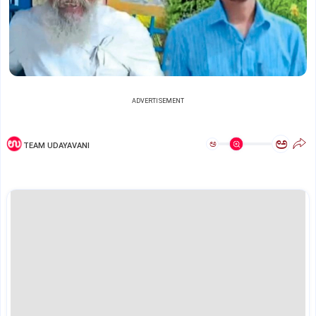
ADVERTISEMENT
ಅ
ಅ
TEAM UDAYAVANI