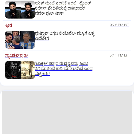
ಯಶ್‌ ಮೇಲೆ ನಂಬಿಕೆ ಇರಲಿ.. ಟ್ರೇಲರ್‌
ರಿಲೀಸ್‌ ವೇದಿಕೆಯಲ್ಲಿ ರಾಕಿಭಾಯ್‌
ಪವರ್‌ ಫುಲ್‌ ಟಾಕ್
ಕ್ರೀಡೆ
9:26 PM IST
ಫುಟ್ಬಾಲ್ ದಿಗ್ಗಜ ಲಿಯೊನೆಲ್‌ ಮೆಸ್ಸಿಗೆ ಪಿತೃ
ವಿಯೋಗ
ಸ್ಯಾಂಡಲ್‌ವುಡ್‌
8:41 PM IST
ʼಟಾಕ್ಸಿಕ್‌ʼ ಚಿತ್ರದ ಈ ದೃಶ್ಯವನ್ನು ಹಿಂದಿ
ಸಿನಿಮಾದಿಂದ ಕಾಪಿ ಮಾಡಲಾಗಿದೆ ಎಂದ
ನೆಟ್ಟಿಗರು.!