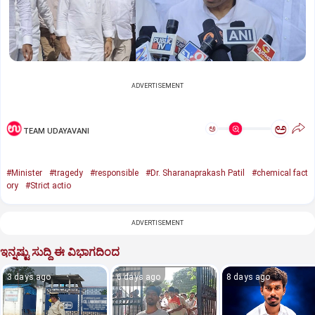
ADVERTISEMENT
ಅ
ಅ
TEAM UDAYAVANI
#Minister
#tragedy
#responsible
#Dr. Sharanaprakash Patil
#chemical fact
ory
#Strict actio
ADVERTISEMENT
ಇನ್ನಷ್ಟು ಸುದ್ದಿ ಈ ವಿಭಾಗದಿಂದ
3 days ago
6 days ago
8 days ago