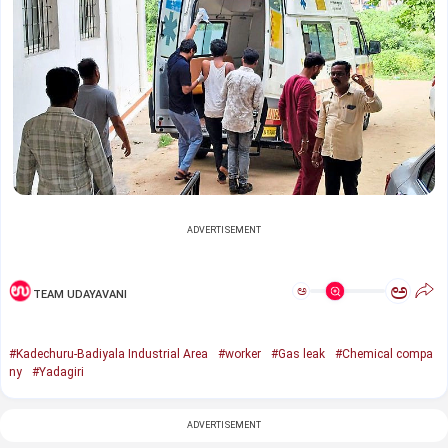
ADVERTISEMENT
ಅ
ಅ
TEAM UDAYAVANI
#Kadechuru-Badiyala Industrial Area
#worker
#Gas leak
#Chemical compa
ny
#Yadagiri
ADVERTISEMENT