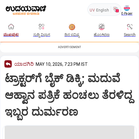
UV
English
E-Paper
ಮುಖಪುಟ
ಸುದ್ದಿ ವಿಭಾಗ
ದಿನ ಭವಿಷ್ಯ
ಹೊಂಗಿರಣ
Search
ADVERTISEMENT
ಯಾದಗಿರಿ
MAY 10, 2026, 7:23 PM IST
ಟ್ರಾಕ್ಟರ್‌ಗೆ ಬೈಕ್ ಡಿಕ್ಕಿ; ಮದುವೆ
ಆಹ್ವಾನ ಪತ್ರಿಕೆ ಹಂಚಲು ತೆರಳಿದ್ದ
ಇಬ್ಬರ ದುರ್ಮರಣ