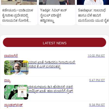
ಕಡೇಚೂರು–ಬಾಡಿಯಾಳ
Yadgir: ಸಿವಿಲ್ ಕಾನ್
Saidapur: ಸಾಲಬಾಧೆ
ಕೈಗಾರಿಕಾ ಪ್ರದೇಶದಲ್ಲಿ
ಸ್ಟೇಬಲ್ ಪರೀಕ್ಷೆಗೆ
ಹಾಗೂ ಬೆಳೆ ಹಾನಿಗೆ
ರಾಸಾಯನಿಕ ಸೋರಿಕೆ;
ಹದ್ದಿನಕಣ್ಣು
ಮನನೊಂದು ಯುವ ರೈತ
ಮೂವರು ಕಾರ್ಮಿಕರು
ಆತ್ಮಹತ್ಯೆ
ಸಾವು
LATEST NEWS
ದಾವಣಗೆರೆ
10:02 PM IST
ಯಾವ ಖಾತೆ ನೀಡಿದರೂ ನಿಭಾಯಿಸುವೆ:
ಸಚಿವ ಕೆ.ಎಸ್.ಬಸವಂತಪ್ಪ
ರಾಜ್ಯ
9:47 PM IST
ಚಿಕ್ಕಮಗಳೂರು ಡಿಸಿ ಹೆಸರಿನಲ್ಲಿ ನಕಲಿ
ವಾಟ್ಸಪ್ ಖಾತೆ: ಹಣ ವಂಚನೆಗೆ ಸ್ಕೆಚ್!
ಸ್ಯಾಂಡಲ್‌ವುಡ್‌
9:34 PM IST