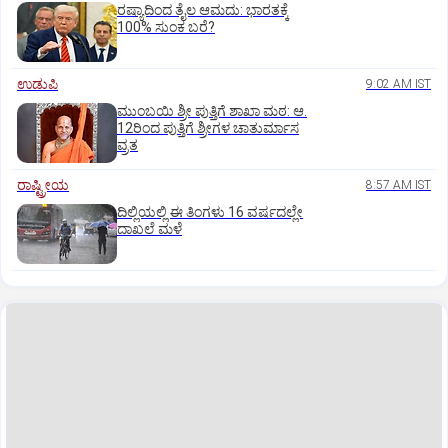
ರಷ್ಯಾದಿಂದ ತೈಲ ಆಮದು: ಭಾರತಕ್ಕೆ
100% ಸುಂಕ ಬರೆ?
ಉಡುಪಿ
9:02 AM IST
ಮುಂಬಯಿ ಶ್ರೀ ಪುತ್ತಿಗೆ ಶಾಖಾ ಮಠ: ಆ.
12ರಿಂದ ಪುತ್ತಿಗೆ ಶ್ರೀಗಳ ಚಾತುರ್ಮಾಸ
ವ್ರತ
ರಾಷ್ಟ್ರೀಯ
8:57 AM IST
ದಿಲ್ಲಿಯಲ್ಲಿ ಈ ತಿಂಗಳು 16 ವರ್ಷದಲ್ಲೇ
ದಾಖಲೆ ಮಳೆ