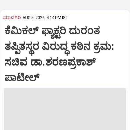
ಯಾದಗಿರಿ
AUG 5, 2026, 4:14 PM IST
ಕೆಮಿಕಲ್ ಫ್ಯಾಕ್ಟರಿ ದುರಂತ
ತಪ್ಪಿತಸ್ಥರ ವಿರುದ್ಧ ಕಠಿನ ಕ್ರಮ:
ಸಚಿವ ಡಾ.ಶರಣಪ್ರಕಾಶ್
ಪಾಟೀಲ್