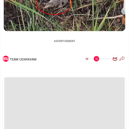
ADVERTISEMENT
ಅ
ಅ
TEAM UDAYAVANI