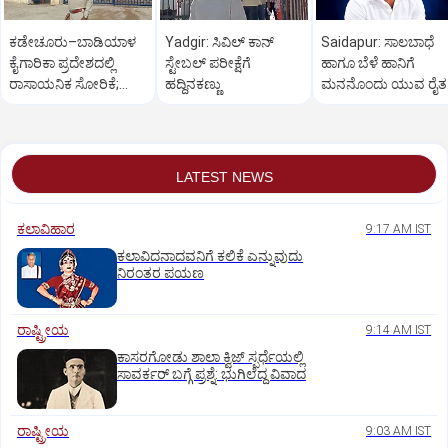
ಕಡೇಚೂರು–ಬಾಡಿಯಾಳ
Yadgir: ಸಿವಿಲ್ ಕಾನ್
Saidapur: ಸಾಲಬಾಧೆ
ಕೈಗಾರಿಕಾ ಪ್ರದೇಶದಲ್ಲಿ
ಸ್ಟೇಬಲ್ ಪರೀಕ್ಷೆಗೆ
ಹಾಗೂ ಬೆಳೆ ಹಾನಿಗೆ
ರಾಸಾಯನಿಕ ಸೋರಿಕೆ;
ಹದ್ದಿನಕಣ್ಣು
ಮನನೊಂದು ಯುವ ರೈತ
ಮೂವರು ಕಾರ್ಮಿಕರು
ಆತ್ಮಹತ್ಯೆ
ಸಾವು
LATEST NEWS
ಕಲಾವಿಹಾರ
9:17 AM IST
ಕಲಾವಿದನಾದವನಿಗೆ ಕಲಿಕೆ ಎನ್ನುವುದು
ನಿರಂತರ ಪಯಣ
ರಾಷ್ಟ್ರೀಯ
9:14 AM IST
ಕಾಸರಗೋಡು ಶಾಲಾ ಕ್ವಿಜ್‌ ಸ್ಪರ್ಧೆಯಲ್ಲಿ
ಸಾವರ್ಕರ್‌ ಬಗ್ಗೆ ಪ್ರಶ್ನೆ: ಭುಗಿಲೆದ್ದ ವಿವಾದ
ರಾಷ್ಟ್ರೀಯ
9:03 AM IST