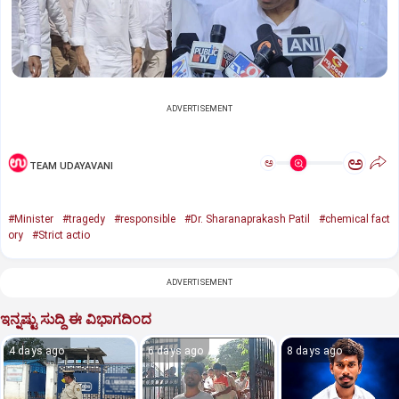
ADVERTISEMENT
ಅ
ಅ
TEAM UDAYAVANI
#Minister
#tragedy
#responsible
#Dr. Sharanaprakash Patil
#chemical fact
ory
#Strict actio
ADVERTISEMENT
ಇನ್ನಷ್ಟು ಸುದ್ದಿ ಈ ವಿಭಾಗದಿಂದ
4 days ago
6 days ago
8 days ago