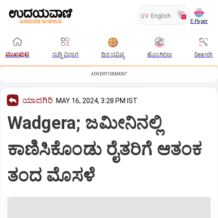
UV
English
E-Paper
ಮುಖಪುಟ
ಸುದ್ದಿ ವಿಭಾಗ
ದಿನ ಭವಿಷ್ಯ
ಹೊಂಗಿರಣ
Search
ADVERTISEMENT
ಯಾದಗಿರಿ
MAY 16, 2024, 3:28 PM IST
Wadgera; ಜಮೀನಿನಲ್ಲಿ
ಕಾಣಿಸಿಕೊಂಡು ರೈತರಿಗೆ ಆತಂಕ
ತಂದ ಮೊಸಳೆ