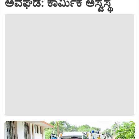
ಅವಘಡ: ಕಾರ್ಮಿಕ ಅಸ್ವಸ್ಥ