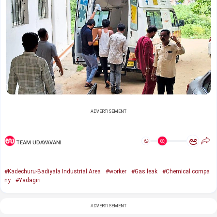
ADVERTISEMENT
ಅ
ಅ
TEAM UDAYAVANI
#Kadechuru-Badiyala Industrial Area
#worker
#Gas leak
#Chemical compa
ny
#Yadagiri
ADVERTISEMENT