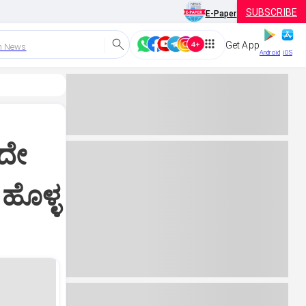
SUBSCRIBE
E-Paper
Get App
h News
Android
iOS
ುದೇ
 ಹೊಳ್ಳ