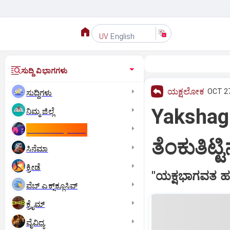
English
UV
ಸುದ್ದಿ ವಿಭಾಗಗಳು
ಯಕ್ಷಲೋಕ
OCT 27
ಸುದ್ದಿಗಳು
Yakshaga
ನಿಮ್ಮ ಜಿಲ್ಲೆ
ಕಾಮನ್‌ ವೆಲ್ತ್‌ ಗೇಮ್ಸ್‌
ತೆಂಕುತಿಟ್
ಸಿನೆಮಾ
ಕ್ರೀಡೆ
"ಯಕ್ಷಭಾಗವತ ಹ
ವೆಬ್ ಎಕ್ಸ್‌ಕ್ಲೂಸಿವ್
ಕ್ರೈಮ್
ವೈವಿಧ್ಯ