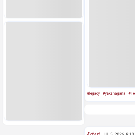
#legacy
#yakshagana
#Te
ವಿಶೇಷ
JUL 5, 2026, 8:1