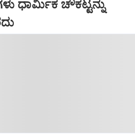
ು ಧಾರ್ಮಿಕ ಚೌಕಟ್ಟನ್ನು
ದು