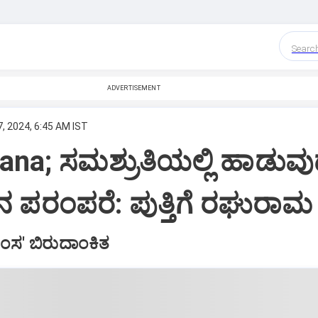
Searc
ADVERTISEMENT
, 2024, 6:45 AM IST
na; ಸಮಶ್ರುತಿಯಲ್ಲಿ ಹಾಡುವ
ಟಿನ ಪರಂಪರೆ: ಪುತ್ತಿಗೆ ರಘುರಾಮ
ಂಸ' ಬಿರುದಾಂಕಿತ