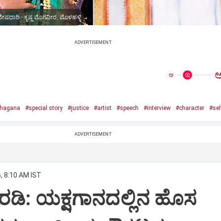
ೀ ವೇಷಧಾರಿ - ಕೃಷ್ಣ ಮೊಗವೀರ, ಮೊಳಹಳ್ಳಿ
ADVERTISEMENT
ಅ
hagana
#special story
#justice
#artist
#speech
#interview
#character
#sel
ADVERTISEMENT
, 8:10 AM IST
ಡಿ: ಯಕ್ಷಗಾನದಲ್ಲಿನ ಹೊಸ