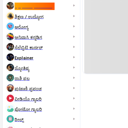
ಇಸ್ರೇಲ್- ಇರಾನ್‌ ಯುದ್ಧ
ಶಿಕ್ಷಣ / ಉದ್ಯೋಗ
ಆರೋಗ್ಯ
ಅನಿವಾಸಿ ಕನ್ನಡಿಗ
ಸೆಲೆಬ್ರಿಟಿ ಕಾರ್ನರ್‌
Explainer
ಜ್ಯೋತಿಷ್ಯ
ರಾಶಿ ಫಲ
ಪುಟಾಣಿ ಪ್ರಪಂಚ
ವೀಡಿಯೊ ಗ್ಯಾಲರಿ
ಫೋಟೋ ಗ್ಯಾಲರಿ
ರೀಲ್ಸ್