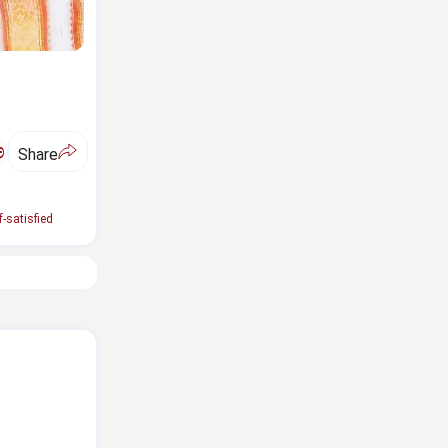
ಅ
Share
f-satisfied