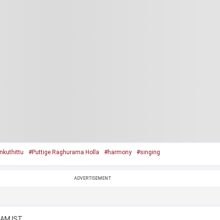
nkuthittu
#Puttige Raghurama Holla
#harmony
#singing
ADVERTISEMENT
0 AM IST