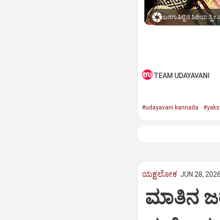
ಬಡಗುತಿಟ್ಟಿನ ಹಿರಿಯ ಸ್ತ್ರ
TEAM UDAYAVANI
#udayavani kannada
#yaks
ಯಕ್ಷಲೋಕ
JUN 28, 2026
ಮಾತಿನ ಜರ