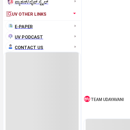
ಫ್ಯಾಶನ್/ಲೈಫ್‌ ಸ್ಟೈಲ್
UV OTHER LINKS
E-PAPER
UV PODCAST
CONTACT US
TEAM UDAYAVANI