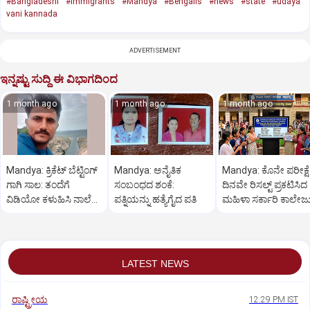
#Bangladeshi
#immigrants
#Mandya
#Bengalis
#news
#state
#udaya
vani kannada
ADVERTISEMENT
ಇನ್ನಷ್ಟು ಸುದ್ದಿ ಈ ವಿಭಾಗದಿಂದ
1 month ago
1 month ago
1 month ago
Mandya: ಕ್ರಿಕೆಟ್‌ ಬೆಟ್ಟಿಂಗ್‌
Mandya: ಅನೈತಿಕ
Mandya: ಕೊನೇ ಪರೀಕ್ಷೆ
ಗಾಗಿ ಸಾಲ: ತಂದೆಗೆ
ಸಂಬಂಧದ ಶಂಕೆ:
ದಿನವೇ ರಿಸಲ್ಟ್‌ ಪ್ರಕಟಿಸಿದ
ವಿಡಿಯೋ ಕಳುಹಿಸಿ ನಾಲೆಗೆ
ಪತ್ನಿಯನ್ನು ಹತ್ಯೆಗೈದ ಪತಿ
ಮಹಿಳಾ ಸರ್ಕಾರಿ ಕಾಲೇಜ
ಹಾರಿದ ಯುವಕ
LATEST NEWS
ರಾಷ್ಟ್ರೀಯ
12:29 PM IST