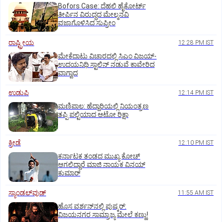
Bofors Case: ದೆಹಲಿ ಹೈಕೋರ್ಟ್‌
ತೀರ್ಪಿನ ವಿರುದ್ಧದ ಮೇಲ್ಮನವಿ
ವಜಾಗೊಳಿಸಿದ ಸುಪ್ರೀಂ
ರಾಷ್ಟ್ರೀಯ
12:28 PM IST
ಮೇಕೆದಾಟು ವಿಚಾರದಲ್ಲಿ ಸಿಎಂ ವಿಜಯ್-
ಉದಯನಿಧಿ ಸ್ಟಾಲಿನ್ ನಡುವೆ ಕಾವೇರಿದ
ವಾಗ್ವಾದ
ಉಡುಪಿ
12:14 PM IST
ಮಣಿಪಾಲ: ಹೆದ್ದಾರಿಯಲ್ಲಿ ನಿಯಂತ್ರಣ
ತಪ್ಪಿ ಪಲ್ಟಿಯಾದ ಆಟೋ ರಿಕ್ಷಾ
ಕ್ರೀಡೆ
12:10 PM IST
ಕರ್ನಾಟಕ ತಂಡದ ಮುಖ್ಯ ಕೋಚ್‌
ಆಗಲಿದ್ದಾರೆ ಮಾಜಿ ನಾಯಕ ವಿನಯ್‌
ಕುಮಾರ್
ಸ್ಯಾಂಡಲ್‌ವುಡ್‌
11:55 AM IST
ಹೊಸ ವರ್ಶನ್‌ನಲ್ಲಿ ಪುಷ್ಕರ್‌:
ವಿಜಯನಗರ ಸಾಮ್ರಾಜ್ಯ ಮೇಲೆ ಕಣ್ಣು!