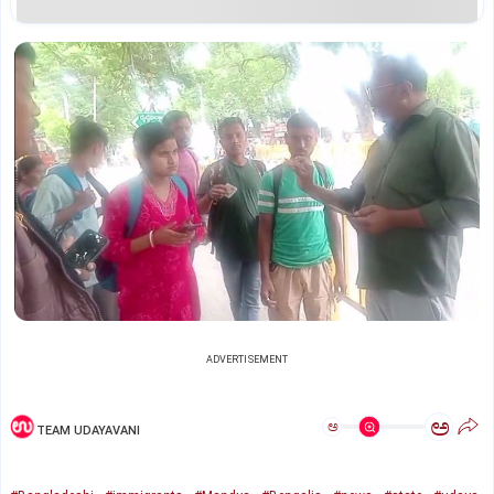
ADVERTISEMENT
ಅ
ಅ
TEAM UDAYAVANI