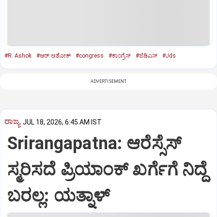
#R. Ashok
#ಆರ್‌.ಅಶೋಕ್‌
#congress
#ಕಾಂಗ್ರೆಸ್‌
#ಜೆಡಿಎಸ್‌
#Jds
ADVERTISEMENT
ರಾಜ್ಯ
JUL 18, 2026, 6:45 AM IST
Srirangapatna: ಆರೆಸ್ಸೆಸ್‌
ಸ್ಮರಿಸದೆ ಪ್ರಿಯಾಂಕ್‌ ಖರ್ಗೆಗೆ ನಿದ್ದೆ
ಬರಲ್ಲ: ಯತ್ನಾಳ್‌