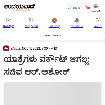
UV
English
E-Paper
ಮುಖಪುಟ
ಸುದ್ದಿ ವಿಭಾಗ
ದಿನ ಭವಿಷ್ಯ
ಹೊಂಗಿರಣ
Search
ADVERTISEMENT
ಮಂಡ್ಯ
NOV 1, 2022, 9:30 PM IST
ಯಾತ್ರೆಗಳು ವರ್ಕೌಟ್ ಆಗಲ್ಲ:
ಸಚಿವ ಆರ್‌.ಅಶೋಕ್‌