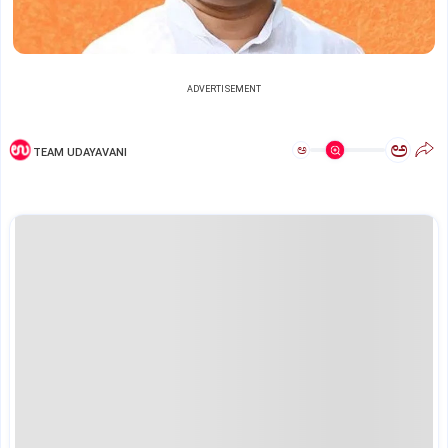
ADVERTISEMENT
ಅ
ಅ
TEAM UDAYAVANI