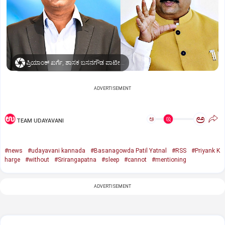
ಪ್ರಿಯಾಂಕ್ ಖರ್ಗೆ, ಶಾಸಕ ಬಸನಗೌಡ ಪಾಟೀಲ್‌ ಯತ್ನಾಳ್‌
ADVERTISEMENT
ಅ
ಅ
TEAM UDAYAVANI
#news
#udayavani kannada
#Basanagowda Patil Yatnal
#RSS
#Priyank K
harge
#without
#Srirangapatna
#sleep
#cannot
#mentioning
ADVERTISEMENT