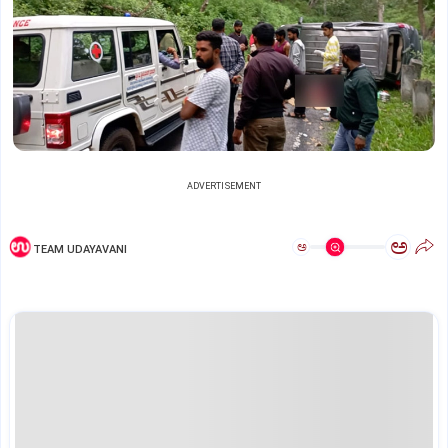
ADVERTISEMENT
ಅ
ಅ
TEAM UDAYAVANI