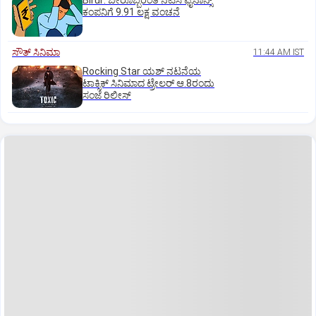
Birur: ಬೇರೊಬ್ಬರಂತೆ ನಟಿಸಿ ಫೈನಾನ್ಸ್
ಕಂಪನಿಗೆ 9.91 ಲಕ್ಷ ವಂಚನೆ
ಸೌತ್‌ ಸಿನಿಮಾ
11:44 AM IST
Rocking Star ಯಶ್‌ ನಟನೆಯ
ಟಾಕ್ಸಿಕ್‌ ಸಿನಿಮಾದ ಟ್ರೇಲರ್‌ ಆ.8ರಂದು
ಸಂಜೆ ರಿಲೀಸ್