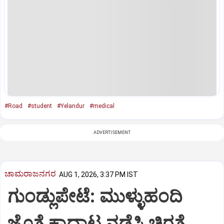
#Road
#student
#Yelandur
#medical
ADVERTISEMENT
ಚಾಮರಾಜನಗರ
AUG 1, 2026, 3:37 PM IST
ಗುಂಡ್ಲುಪೇಟೆ: ಮುಳ್ಳುಹಂದಿ
ಜೊತೆ ಕಾದಾಟ ನಡೆಸಿ ಚಿರತೆ