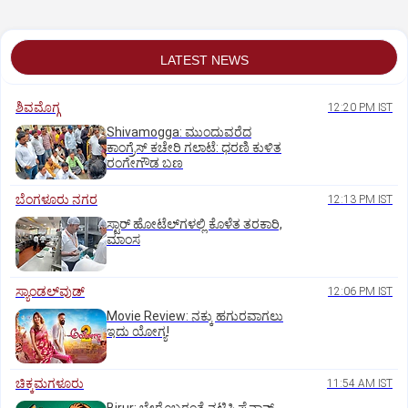
LATEST NEWS
ಶಿವಮೊಗ್ಗ
12:20 PM IST
Shivamogga: ಮುಂದುವರೆದ
ಕಾಂಗ್ರೆಸ್ ಕಚೇರಿ ಗಲಾಟೆ: ಧರಣಿ ಕುಳಿತ
ರಂಗೇಗೌಡ ಬಣ
ಬೆಂಗಳೂರು ನಗರ
12:13 PM IST
ಸ್ಟಾರ್‌ ಹೋಟೆಲ್‌ಗ‌ಳಲ್ಲಿ ಕೊಳೆತ ತರಕಾರಿ,
ಮಾಂಸ
ಸ್ಯಾಂಡಲ್‌ವುಡ್‌
12:06 PM IST
Movie Review: ನಕ್ಕು ಹಗುರವಾಗಲು
ಇದು ಯೋಗ್ಯ!
ಚಿಕ್ಕಮಗಳೂರು
11:54 AM IST