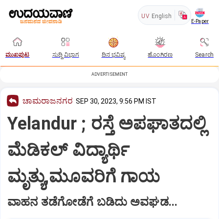
UV
English
E-Paper
ಮುಖಪುಟ
ಸುದ್ದಿ ವಿಭಾಗ
ದಿನ ಭವಿಷ್ಯ
ಹೊಂಗಿರಣ
Search
ADVERTISEMENT
ಚಾಮರಾಜನಗರ
SEP 30, 2023, 9:56 PM IST
Yelandur ; ರಸ್ತೆ ಅಪಘಾತದಲ್ಲಿ
ಮೆಡಿಕಲ್ ವಿದ್ಯಾರ್ಥಿ
ಮೃತ್ಯು,ಮೂವರಿಗೆ ಗಾಯ
ವಾಹನ ತಡೆಗೋಡೆಗೆ ಬಡಿದು ಅವಘಡ...