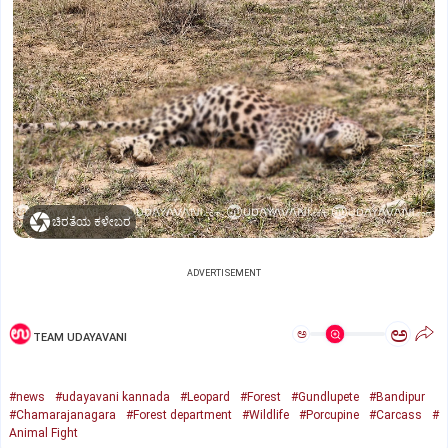
ಚಿರತೆಯ ಕಳೇಬರ
ADVERTISEMENT
ಅ
ಅ
TEAM UDAYAVANI
#news
#udayavani kannada
#Leopard
#Forest
#Gundlupete
#Bandipur
#Chamarajanagara
#Forest department
#Wildlife
#Porcupine
#Carcass
#
Animal Fight