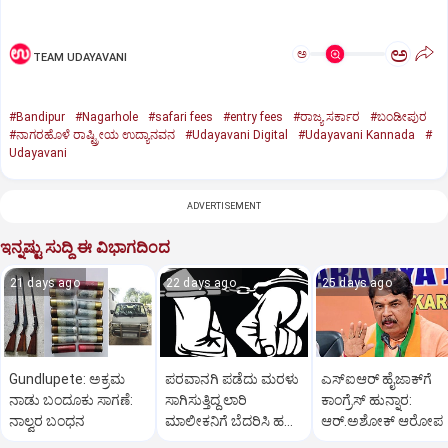
ಅ
ಅ
TEAM UDAYAVANI
#Bandipur
#Nagarhole
#safari fees
#entry fees
#ರಾಜ್ಯ ಸರ್ಕಾರ
#ಬಂಡೀಪುರ
#ನಾಗರಹೊಳೆ ರಾಷ್ಟ್ರೀಯ ಉದ್ಯಾನವನ
#Udayavani Digital
#Udayavani Kannada
#
Udayavani
ADVERTISEMENT
ಇನ್ನಷ್ಟು ಸುದ್ದಿ ಈ ವಿಭಾಗದಿಂದ
21 days ago
22 days ago
25 days ago
Gundlupete: ಅಕ್ರಮ
ಪರವಾನಗಿ ಪಡೆದು ಮರಳು
ಎಸ್‌ಐಆರ್‌ ಹೈಜಾಕ್‌ಗೆ
ನಾಡು ಬಂದೂಕು ಸಾಗಣೆ:
ಸಾಗಿಸುತ್ತಿದ್ದ ಲಾರಿ
ಕಾಂಗ್ರೆಸ್‌ ಹುನ್ನಾರ:
ನಾಲ್ವರ ಬಂಧನ
ಮಾಲೀಕನಿಗೆ ಬೆದರಿಸಿ ಹಣ
ಆರ್‌.ಅಶೋಕ್‌ ಆರೋಪ
ವಸೂಲಿ; ಮೂವರು ಅರೆಸ್ಟ್