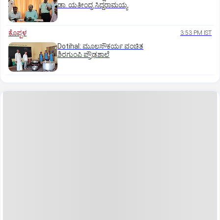
ಡಾ. ಯತೀಂದ್ರ ಸಿದ್ದರಾಮಯ್ಯ
ಕೊಪ್ಪಳ
3:53 PM IST
Dotihal: ಮೂಲಸೌಕರ್ಯ ವಂಚಿತ
ಶಿರಗುಂಪಿ ಪ್ರೌಢಶಾಲೆ