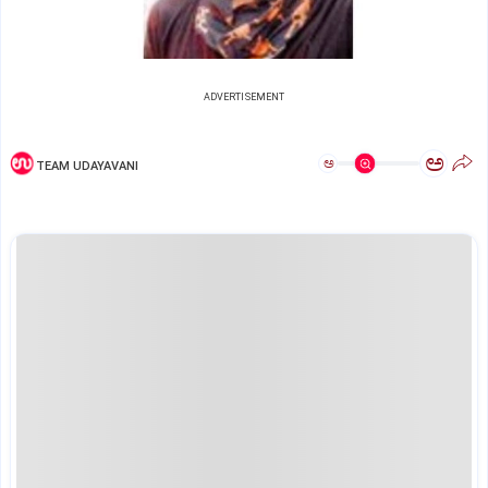
ADVERTISEMENT
ಅ
ಅ
TEAM UDAYAVANI