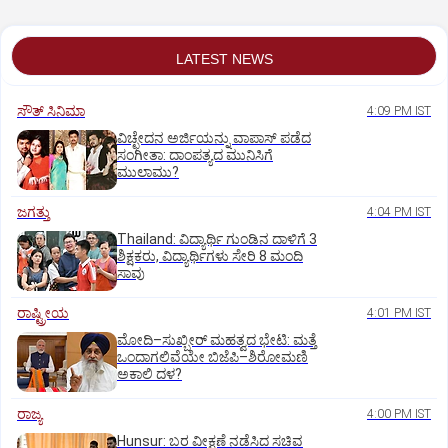
LATEST NEWS
ಸೌತ್‌ ಸಿನಿಮಾ
4:09 PM IST
ವಿಚ್ಛೇದನ ಅರ್ಜಿಯನ್ನು ವಾಪಾಸ್‌ ಪಡೆದ
ಸಂಗೀತಾ: ದಾಂಪತ್ಯದ ಮುನಿಸಿಗೆ
ಮುಲಾಮು?
ಜಗತ್ತು
4:04 PM IST
Thailand: ವಿದ್ಯಾರ್ಥಿ ಗುಂಡಿನ ದಾಳಿಗೆ 3
ಶಿಕ್ಷಕರು, ವಿದ್ಯಾರ್ಥಿಗಳು ಸೇರಿ 8 ಮಂದಿ
ಸಾವು
ರಾಷ್ಟ್ರೀಯ
4:01 PM IST
ಮೋದಿ–ಸುಖ್ಬೀರ್ ಮಹತ್ವದ ಭೇಟಿ: ಮತ್ತೆ
ಒಂದಾಗಲಿವೆಯೇ ಬಿಜೆಪಿ–ಶಿರೋಮಣಿ
ಅಕಾಲಿ ದಳ?
ರಾಜ್ಯ
4:00 PM IST
Hunsur: ಬರ ವೀಕ್ಷಣೆ ನಡೆಸಿದ ಸಚಿವ