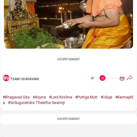
ADVERTISEMENT
ಅ
ಅ
TEAM UDAYAVANI
#Bhagavad Gita
#Arjuna
#Lord Krishna
#Puttige Mutt
#Udupi
#Karmaphl
a
#SriSugunendra Theertha Swamiji
ADVERTISEMENT