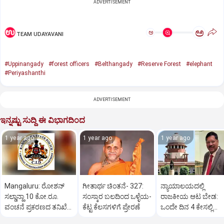
ADVERTISEMENT
ಅ
ಅ
TEAM UDAYAVANI
#Uppinangady
#forest officers
#Belthangady
#Reserve Forest
#elephant
#Periyashanthi
ADVERTISEMENT
ಇನ್ನಷ್ಟು ಸುದ್ದಿ ಈ ವಿಭಾಗದಿಂದ
1 year ago
1 year ago
1 year ago
Mangaluru: ರೋಶನ್‌
ಗೀತಾರ್ಥ ಚಿಂತನೆ- 327:
ನ್ಯಾಯಾಲಯದಲ್ಲಿ
ಸಲ್ಡಾನ್ಹಾ 10 ಕೋ.ರೂ.
ಸಂಸ್ಕಾರ ಬಲದಿಂದ ಒಳ್ಳೆಯ-
ರಾಜಕೀಯ ಆಟ ಬೇಡ:
ವಂಚನೆ ಪ್ರಕರಣದ ತನಿಖೆ
ಕೆಟ್ಟ ಕೆಲಸಗಳಿಗೆ ಪ್ರೇರಣೆ
ಒಂದೇ ದಿನ 4 ಕೇಸಲ್ಲಿ
ಸಿಐಡಿಗೆ ವರ್ಗ
ಸುಪ್ರೀಂಕೋರ್ಟ್‌ ಅಭಿಮ