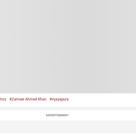
tics
#Zameer Ahmed Khan
#vijayapura
ADVERTISEMENT