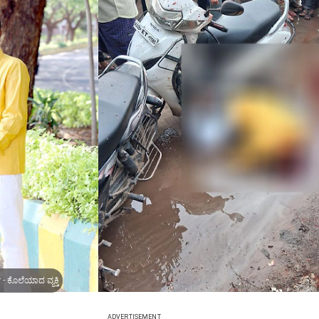
- ಕೊಲೆಯಾದ ವ್ಯಕ್ತಿ
ADVERTISEMENT