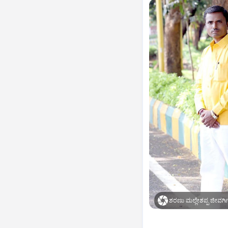
ಶರಣು ಮಲ್ಲೇಶಪ್ಪ ಜೀವರ್ಗಿ 