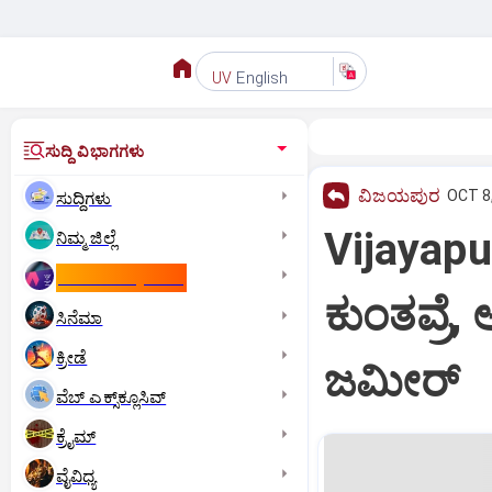
English
UV
ಸುದ್ದಿ ವಿಭಾಗಗಳು
ವಿಜಯಪುರ
OCT 8,
ಸುದ್ದಿಗಳು
Vijayapu
ನಿಮ್ಮ ಜಿಲ್ಲೆ
ಕಾಮನ್‌ ವೆಲ್ತ್‌ ಗೇಮ್ಸ್‌
ಕುಂತವ್ರೆ,
ಸಿನೆಮಾ
ಕ್ರೀಡೆ
ಜಮೀರ್
ವೆಬ್ ಎಕ್ಸ್‌ಕ್ಲೂಸಿವ್
ಕ್ರೈಮ್
ವೈವಿಧ್ಯ