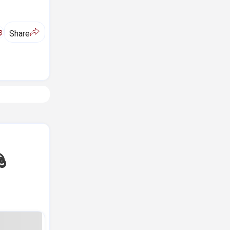
ಅ
Share
ಿ