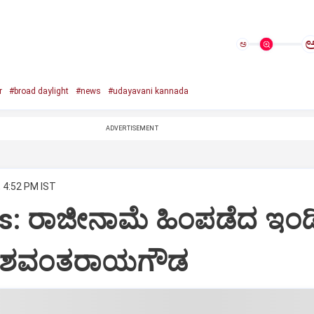
ಅ
r
#broad daylight
#news
#udayavani kannada
ADVERTISEMENT
, 4:52 PM IST
s: ರಾಜೀನಾಮೆ ಹಿಂಪಡೆದ ಇಂಡ
ಯಶವಂತರಾಯಗೌಡ