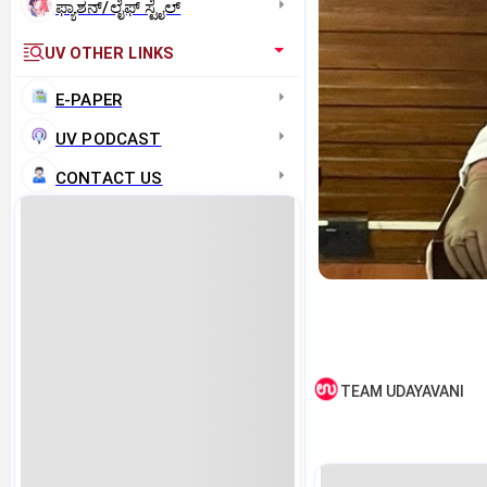
ಫ್ಯಾಶನ್/ಲೈಫ್‌ ಸ್ಟೈಲ್
UV OTHER LINKS
E-PAPER
UV PODCAST
CONTACT US
TEAM UDAYAVANI