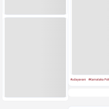
#udayavani
#Karnataka Poli