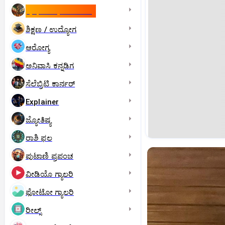
ಇಸ್ರೇಲ್- ಇರಾನ್‌ ಯುದ್ಧ
ಶಿಕ್ಷಣ / ಉದ್ಯೋಗ
ಆರೋಗ್ಯ
ಅನಿವಾಸಿ ಕನ್ನಡಿಗ
ಸೆಲೆಬ್ರಿಟಿ ಕಾರ್ನರ್‌
Explainer
ಜ್ಯೋತಿಷ್ಯ
ರಾಶಿ ಫಲ
ಪುಟಾಣಿ ಪ್ರಪಂಚ
ವೀಡಿಯೊ ಗ್ಯಾಲರಿ
ಫೋಟೋ ಗ್ಯಾಲರಿ
ರೀಲ್ಸ್