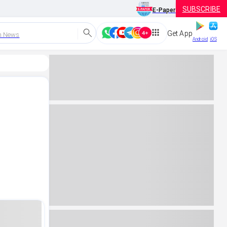
SUBSCRIBE
E-Paper
Get App
h News
Android
iOS