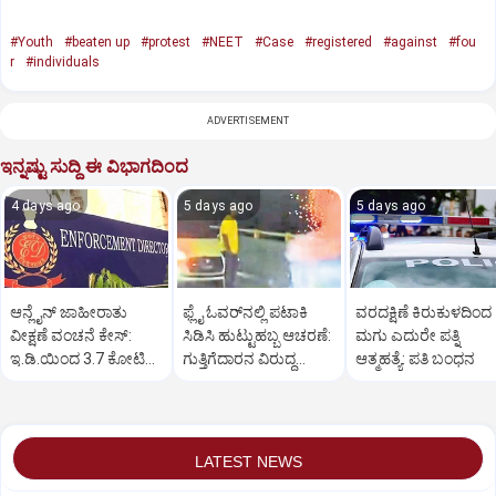
#Youth
#beaten up
#protest
#NEET
#Case
#registered
#against
#fou
r
#individuals
ADVERTISEMENT
ಇನ್ನಷ್ಟು ಸುದ್ದಿ ಈ ವಿಭಾಗದಿಂದ
4 days ago
5 days ago
5 days ago
ಆನ್ಲೈನ್ ಜಾಹೀರಾತು
ಫ್ಲೈ ಓವರ್‌ನಲ್ಲಿ ಪಟಾಕಿ
ವರದಕ್ಷಿಣೆ ಕಿರುಕುಳದಿಂದ
ವೀಕ್ಷಣೆ ವಂಚನೆ ಕೇಸ್‌:
ಸಿಡಿಸಿ ಹುಟ್ಟುಹಬ್ಬ ಆಚರಣೆ:
ಮಗು ಎದುರೇ ಪತ್ನಿ
ಇ.ಡಿ.ಯಿಂದ 3.7 ಕೋಟಿ
ಗುತ್ತಿಗೆದಾರನ ವಿರುದ್ಧ
ಆತ್ಮಹತ್ಯೆ: ಪತಿ ಬಂಧನ
ರೂ. ಆಸ್ತಿ ಜಪ್ತಿ
ಎಫ್ಐಆರ್‌
LATEST NEWS