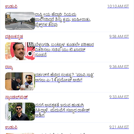
ಉಡುಪಿ
10:10 AM IST
ರಾಷ್ಟ್ರೀಯ ಹೆದ್ದಾರಿ: ನಿಯಮ
ಪಾಲಿಸದಿದ್ದರೆ ಶಿಸ್ತು ಕ್ರಮ; ಜಾಹೀರಾತು,
ಫ್ಲೆಕ್ಸ್‌ಗಳ ತೆರವು
ದಕ್ಷಿಣಕನ್ನಡ
9:58 AM IST
ಬೆಳ್ತಂಗಡಿ, ಬಂಟ್ವಾಳ: ಕೂಡಲೇ ಪರಿಹಾರ
ವಿತರಿಸಲು ಸಚಿವ ಯು.ಟಿ.ಖಾದರ್‌
ಸೂಚನೆ
ರಾಜ್ಯ
9:36 AM IST
ದರ್ಶನ್‌ಗೆ ಹೆಚ್ಚಿದ ಸಂಕಷ್ಟ?: 'ಮಾಫಿ ಸಾಕ್ಷಿ'
ಆಗಲು ಎ-14 ಪ್ರದೋಷ್ ಅರ್ಜಿ!
ಸ್ಯಾಂಡಲ್‌ವುಡ್‌
9:33 AM IST
ನನಗೆ ಅವಶ್ಯಕತೆ ಇರುವ ಹುಡುಗಿ
ಸಿಕ್ಕಿದ್ದಾಳೆ.. ಮದುವೆಗೆ ಸಜ್ಜಾದ ರಾಕೇಶ್
ಅಡಿಗ
ಉಡುಪಿ
9:21 AM IST