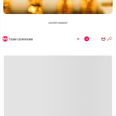
ADVERTISEMENT
ಅ
ಅ
TEAM UDAYAVANI