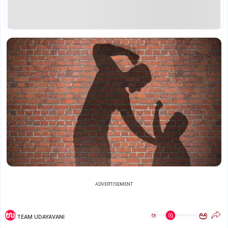
ADVERTISEMENT
ಅ
ಅ
TEAM UDAYAVANI