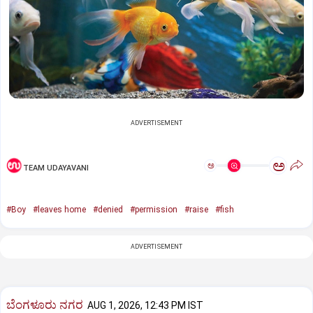
ADVERTISEMENT
ಅ
ಅ
TEAM UDAYAVANI
#Boy
#leaves home
#denied
#permission
#raise
#fish
ADVERTISEMENT
ಬೆಂಗಳೂರು ನಗರ
AUG 1, 2026, 12:43 PM IST