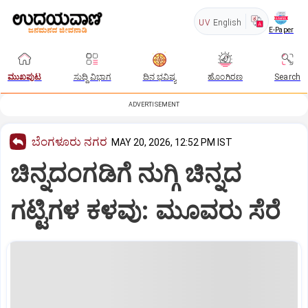
UV
English
E-Paper
ಮುಖಪುಟ
ಸುದ್ದಿ ವಿಭಾಗ
ದಿನ ಭವಿಷ್ಯ
ಹೊಂಗಿರಣ
Search
ADVERTISEMENT
ಬೆಂಗಳೂರು ನಗರ
MAY 20, 2026, 12:52 PM IST
ಚಿನ್ನದಂಗಡಿಗೆ ನುಗ್ಗಿ ಚಿನ್ನದ
ಗಟ್ಟಿಗಳ ಕಳವು: ಮೂವರು ಸೆರೆ‌