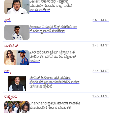
Ballari: ಸರ್ಕಾರದಲ್ಲಿ - ಪಕ್ಷದಲ್ಲಿ
ಯಾವುದೇ ಗೊಂದಲ ಇಲ್ಲ..: ಸಚಿವ
ಎಂ.ಬಿ.ಪಾಟೀಲ್
ಕ್ರೀಡೆ
2:59 PM IST
ಶ್ರೀಲಂಕಾ ವಿರುದ್ಧದ ಟೆಸ್ಟ್ ಸರಣಿಯಿಂದ
ಹೊರಬಿದ್ದ ಸಾಯಿ ಸುದರ್ಶನ್
ಬಾಲಿವುಡ್‌
2:47 PM IST
24ರ ಹರೆಯದ ಕ್ರಿಕೆಟಿಗ ಜೈಸ್ವಾಲ್‌ ಜತೆ
ಡೇಟಿಂಗ್?:‌ ಮೌನ ಮುರಿದ ಮೃಣಾಲ್‌
ಠಾಕೂರ್
ರಾಜ್ಯ
2:44 PM IST
ಡೇವಿಡ್ ಡಿಸೋಜಾ ಹತ್ಯೆ ಪ್ರಕರಣ:
ಪೊಲೀಸರ ಕ್ಷಿಪ್ರ ಕಾರ್ಯಾಚರಣೆಗೆ ಐವನ್
ಡಿಸೋಜಾ ಶ್ಲಾಘನೆ
ರಾಷ್ಟ್ರೀಯ
2:43 PM IST
Jharkhand:ಪ್ರತಿಭಟನಾನಿರತ ಮಹತೊ
ಬಣದೊಂದಿಗೆ ಸರ್ಕಾರ ಮಾತುಕತೆ