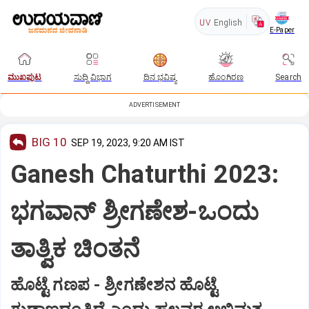
UV
English
E-Paper
ಮುಖಪುಟ
ಸುದ್ದಿ ವಿಭಾಗ
ದಿನ ಭವಿಷ್ಯ
ಹೊಂಗಿರಣ
Search
ADVERTISEMENT
BIG 10
SEP 19, 2023, 9:20 AM IST
Ganesh Chaturthi 2023:
ಭಗವಾನ್‌ ಶ್ರೀಗಣೇಶ-ಒಂದು
ತಾತ್ವಿಕ ಚಿಂತನೆ
ಹೊಟ್ಟೆ ಗಣಪ - ಶ್ರೀಗಣೇಶನ ಹೊಟ್ಟೆ