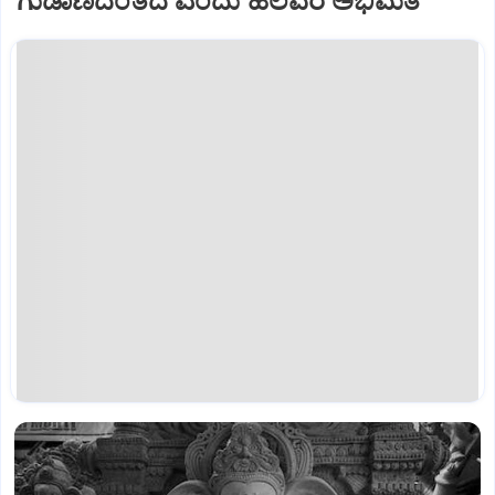
ಗುಡಾಣದಂತಿದೆ ಎಂದು ಹಲವರ ಅಭಿಮತ