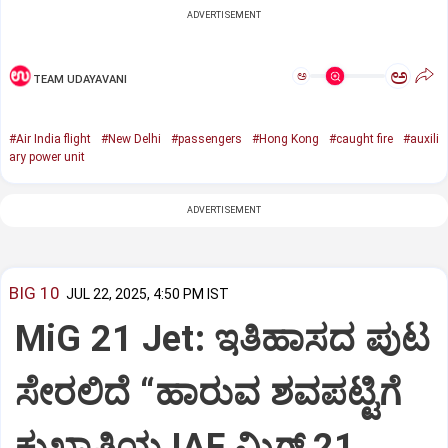
ADVERTISEMENT
ಅ
ಅ
TEAM UDAYAVANI
#Air India flight
#New Delhi
#passengers
#Hong Kong
#caught fire
#auxili
ary power unit
ADVERTISEMENT
BIG 10
JUL 22, 2025, 4:50 PM IST
MiG 21 Jet: ಇತಿಹಾಸದ ಪುಟ
ಸೇರಲಿದೆ “ಹಾರುವ ಶವಪಟ್ಟಿಗೆ
ಕುಖ್ಯಾತಿಯ IAF ಮಿಗ್‌ 21