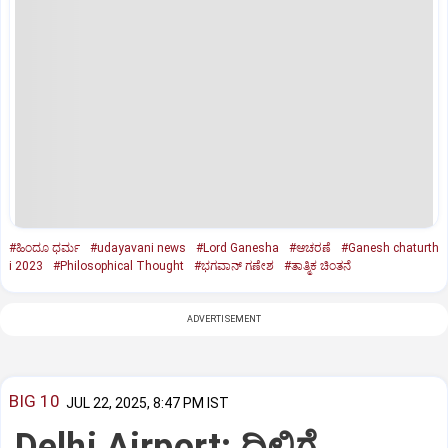
#ಹಿಂದೂ ಧರ್ಮ
#udayavani news
#Lord Ganesha
#ಆಚರಣೆ
#Ganesh chaturth
i 2023
#Philosophical Thought
#ಭಗವಾನ್‌ ಗಣೇಶ
#ತಾತ್ಮಿಕ ಚಿಂತನೆ
ADVERTISEMENT
BIG 10
JUL 22, 2025, 8:47 PM IST
Delhi Airport: ದಿಲ್ಲಿಗೆ