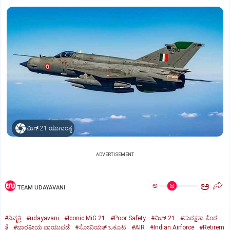
ಮಿಗ್‌ 21 ಯುಗಾಂತ್ಯ
ADVERTISEMENT
ಅ
ಅ
TEAM UDAYAVANI
#ನಿವೃತ್ತಿ
#udayavani
#Iconic MiG 21
#Poor Safety
#ಮಿಗ್‌ 21
#ಸುರಕ್ಷತಾ ಕೊರ
ತೆ
#ಭಾರತೀಯ ವಾಯುಪಡೆ
#ಸೋವಿಯತ್‌ ಒಕ್ಕೂಟ
#AIR
#Indian Airforce
#Retirem