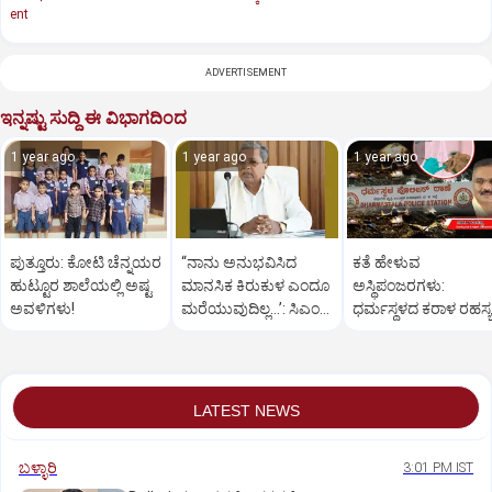
ent
ADVERTISEMENT
ಇನ್ನಷ್ಟು ಸುದ್ದಿ ಈ ವಿಭಾಗದಿಂದ
1 year ago
1 year ago
1 year ago
ಪುತ್ತೂರು: ಕೋಟಿ ಚೆನ್ನಯರ
“ನಾನು ಅನುಭವಿಸಿದ
ಕತೆ ಹೇಳುವ
ಹುಟ್ಟೂರ ಶಾಲೆಯಲ್ಲಿ ಅಷ್ಟ
ಮಾನಸಿಕ ಕಿರುಕುಳ ಎಂದೂ
ಅಸ್ಥಿಪಂಜರಗಳು:
ಅವಳಿಗಳು!
ಮರೆಯುವುದಿಲ್ಲ…’: ಸಿಎಂ
ಧರ್ಮಸ್ಥಳದ‌ ಕರಾಳ ರಹಸ್ಯ
ಸಿದ್ದರಾಮಯ್ಯ
ತೆರೆದಿಡಲಿದೆಯೇ ಡಿಎನ್
ಪರೀಕ್ಷೆ?
LATEST NEWS
ಬಳ್ಳಾರಿ
3:01 PM IST