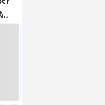
ವೇ?
ಿ..