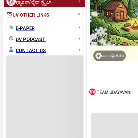
ಫ್ಯಾಶನ್/ಲೈಫ್‌ ಸ್ಟೈಲ್
UV OTHER LINKS
E-PAPER
UV PODCAST
CONTACT US
ಸಾಂದರ್ಭಿಕ ಚಿತ್ರ
TEAM UDAYAVANI