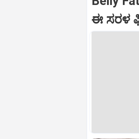
Belly Fat
ಈ ಸರಳ ಫಿಟ