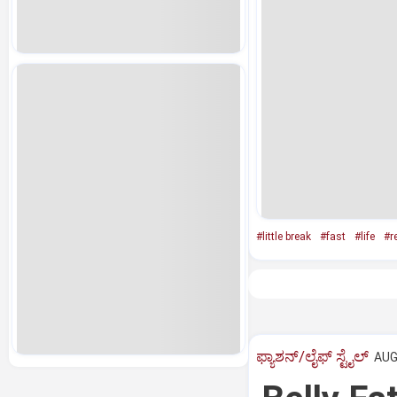
#little break
#fast
#life
#r
ಫ್ಯಾಶನ್/ಲೈಫ್‌ ಸ್ಟೈಲ್
AUG 