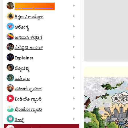
ಇಸ್ರೇಲ್- ಇರಾನ್‌ ಯುದ್ಧ
ಶಿಕ್ಷಣ / ಉದ್ಯೋಗ
ಆರೋಗ್ಯ
ಅನಿವಾಸಿ ಕನ್ನಡಿಗ
ಸೆಲೆಬ್ರಿಟಿ ಕಾರ್ನರ್‌
Explainer
ಜ್ಯೋತಿಷ್ಯ
ರಾಶಿ ಫಲ
ಪುಟಾಣಿ ಪ್ರಪಂಚ
ವೀಡಿಯೊ ಗ್ಯಾಲರಿ
ಫೋಟೋ ಗ್ಯಾಲರಿ
ರೀಲ್ಸ್