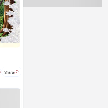
ಅ
Share