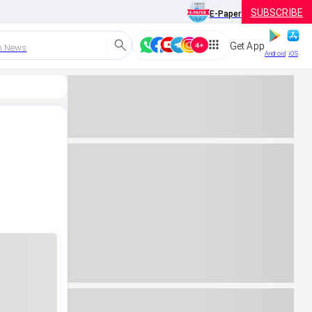
SUBSCRIBE
E-Paper
Get App
h News
Android
iOS