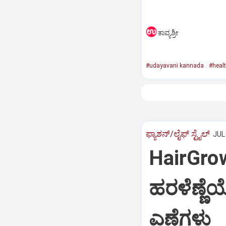
ಕಾವ್ಯಶ್ರೀ
#udayavani kannada
#heal
ಫ್ಯಾಶನ್/ಲೈಫ್‌ ಸ್ಟೈಲ್
JUL 
HairGro
ಹರಳೆಣ್ಣೆ
ಎಣ್ಣೆಗಳು