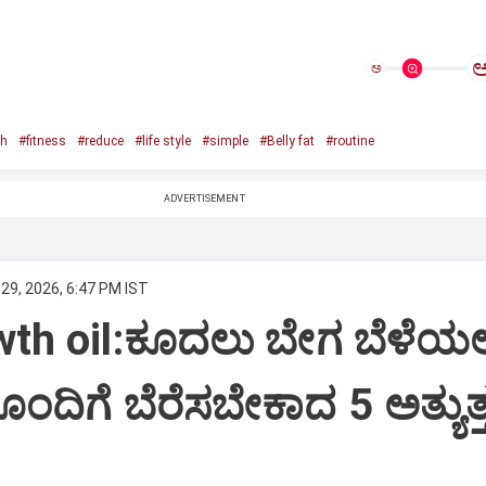
ಅ
th
#fitness
#reduce
#life style
#simple
#Belly fat
#routine
ADVERTISEMENT
29, 2026, 6:47 PM IST
wth oil:ಕೂದಲು ಬೇಗ ಬೆಳೆಯ
ಯೊಂದಿಗೆ ಬೆರೆಸಬೇಕಾದ 5 ಅತ್ಯುತ