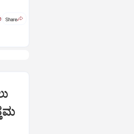
ಅ
Share
ಲು
್ತಮ