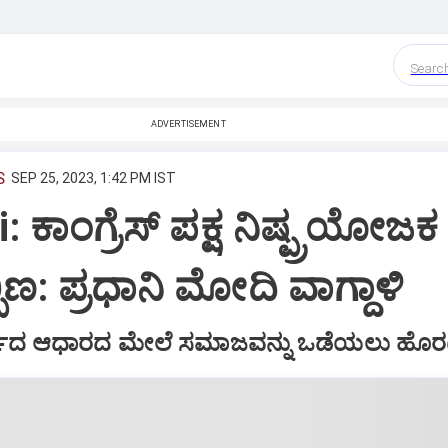
Searc
ADVERTISEMENT
S
SEP 25, 2023, 1:42 PM IST
ಕಾಂಗ್ರೆಸ್‌ ಪಕ್ಷ ನಿಷ್ಪ್ರಯೋಜಕ ತ
ಬಿಣ: ಪ್ರಧಾನಿ ಮೋದಿ ವಾಗ್ದಾಳಿ
್ಮದ ಆಧಾರದ ಮೇಲೆ ಸಮಾಜವನ್ನು ಒಡೆಯಲು ಹೊರಟಿ