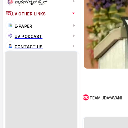
ಫ್ಯಾಶನ್/ಲೈಫ್‌ ಸ್ಟೈಲ್
UV OTHER LINKS
E-PAPER
UV PODCAST
CONTACT US
TEAM UDAYAVANI