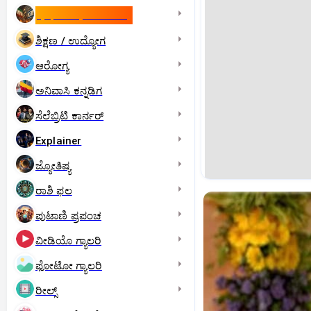
ಇಸ್ರೇಲ್- ಇರಾನ್‌ ಯುದ್ಧ
ಶಿಕ್ಷಣ / ಉದ್ಯೋಗ
ಆರೋಗ್ಯ
ಅನಿವಾಸಿ ಕನ್ನಡಿಗ
ಸೆಲೆಬ್ರಿಟಿ ಕಾರ್ನರ್‌
Explainer
ಜ್ಯೋತಿಷ್ಯ
ರಾಶಿ ಫಲ
ಪುಟಾಣಿ ಪ್ರಪಂಚ
ವೀಡಿಯೊ ಗ್ಯಾಲರಿ
ಫೋಟೋ ಗ್ಯಾಲರಿ
ರೀಲ್ಸ್