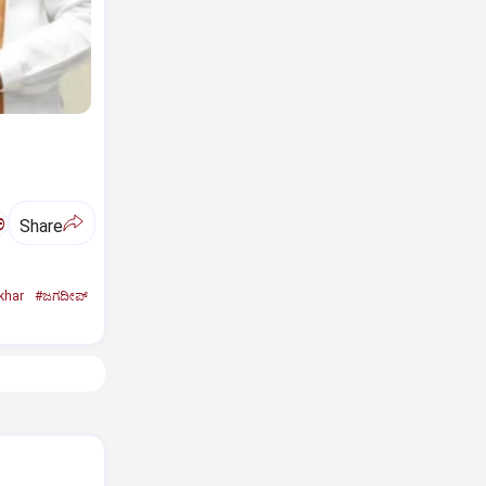
ಅ
Share
khar
#ಜಗದೀಪ್‌