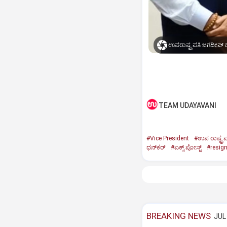
ಉಪರಾಷ್ಟ್ರಪತಿ ಜಗದೀಪ್‌ ಧ
TEAM UDAYAVANI
#Vice President
#ಉಪ ರಾಷ್ಟ್ರಪ
ಧನ್‌ಕರ್‌
#ಎಕ್ಸ್‌ ಪೋಸ್ಟ್
#resig
BREAKING NEWS
JUL 