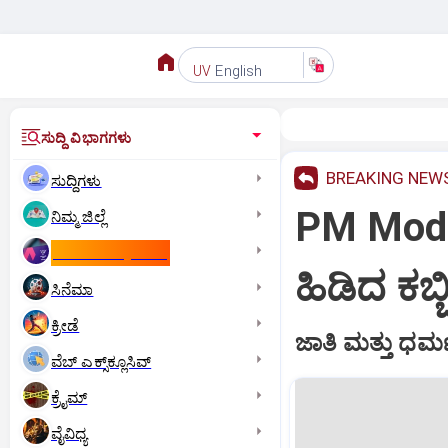
English
UV
ಸುದ್ದಿ ವಿಭಾಗಗಳು
BREAKING NEW
ಸುದ್ದಿಗಳು
PM Modi: 
ನಿಮ್ಮ ಜಿಲ್ಲೆ
ಕಾಮನ್‌ ವೆಲ್ತ್‌ ಗೇಮ್ಸ್‌
ಹಿಡಿದ ಕಬ್
ಸಿನೆಮಾ
ಕ್ರೀಡೆ
ಜಾತಿ ಮತ್ತು ಧರ
ವೆಬ್ ಎಕ್ಸ್‌ಕ್ಲೂಸಿವ್
ಕ್ರೈಮ್
ವೈವಿಧ್ಯ