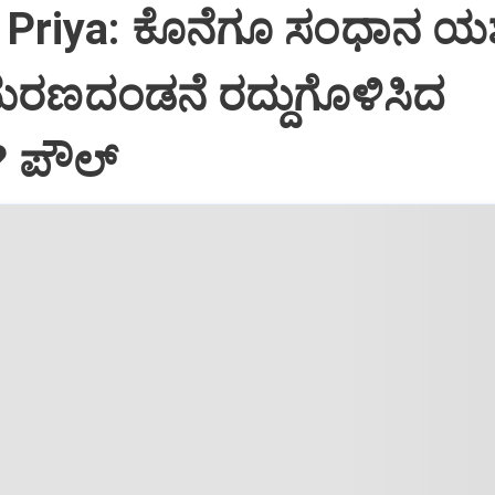
Priya: ಕೊನೆಗೂ ಸಂಧಾನ ಯಶಸ
ಮರಣದಂಡನೆ ರದ್ದುಗೊಳಿಸಿದ
? ಪೌಲ್