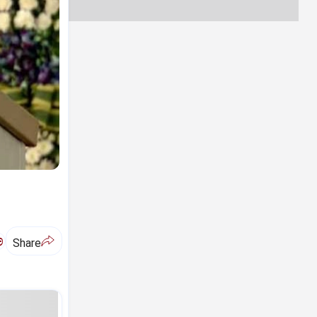
ಅ
Share