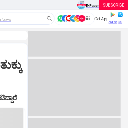
SUBSCRIBE
E-Paper
Get App
h News
Android
iOS
ುಕ್ಕು
ದ್ದಾರೆ