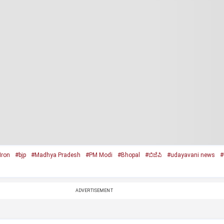
Iron
#bjp
#Madhya Pradesh
#PM Modi
#Bhopal
#ಬಿಜೆಪಿ
#udayavani news
#
ADVERTISEMENT