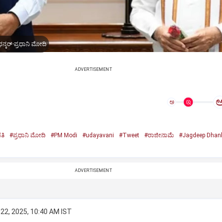
ನ್ಕರ್-ಪ್ರಧಾನಿ ಮೋದಿ
ADVERTISEMENT
ಅ
ತಿ
#ಪ್ರಧಾನಿ ಮೋದಿ
#PM Modi
#udayavani
#Tweet
#ರಾಜೀನಾಮೆ
#Jagdeep Dhan
n
ADVERTISEMENT
22, 2025, 10:40 AM IST