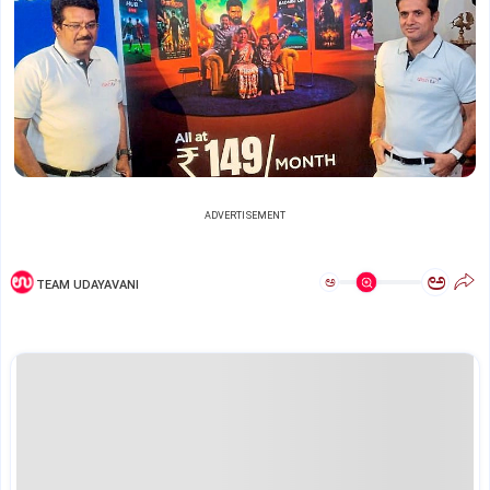
ADVERTISEMENT
ಅ
ಅ
TEAM UDAYAVANI