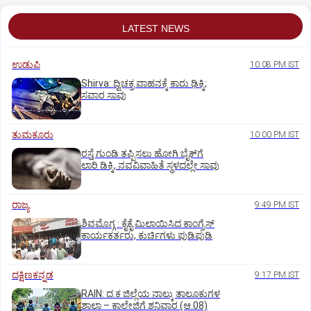
LATEST NEWS
ಉಡುಪಿ
10:08 PM IST
Shirva: ದ್ವಿಚಕ್ರ ವಾಹನಕ್ಕೆ ಕಾರು ಢಿಕ್ಕಿ;
ಸವಾರ ಸಾವು
ತುಮಕೂರು
10:00 PM IST
ರಸ್ತೆ ಗುಂಡಿ ತಪ್ಪಿಸಲು ಹೋಗಿ ಬೈಕ್‌ಗೆ
ಲಾರಿ ಡಿಕ್ಕಿ, ನವವಿವಾಹಿತೆ ಸ್ಥಳದಲ್ಲೇ ಸಾವು
ರಾಜ್ಯ
9:49 PM IST
ಶಿವಮೊಗ್ಗ : ಕೈಕೈ ಮಿಲಾಯಿಸಿದ ಕಾಂಗ್ರೆಸ್
ಕಾರ್ಯಕರ್ತರು, ಕುರ್ಚಿಗಳು ಪುಡಿಪುಡಿ
ದಕ್ಷಿಣಕನ್ನಡ
9:17 PM IST
RAIN: ದ.ಕ ಜಿಲ್ಲೆಯ ನಾಲ್ಕು ತಾಲೂಕುಗಳ
ಶಾಲಾ – ಕಾಲೇಜಿಗೆ ಶನಿವಾರ (ಆ.08)