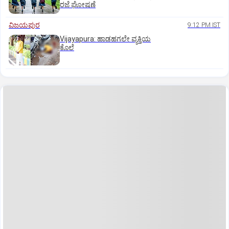
ರಜೆ ಘೋಷಣೆ
ವಿಜಯಪುರ
9:12 PM IST
Vijayapura: ಹಾಡಹಗಲೇ ವ್ಯಕ್ತಿಯ
ಕೊಲೆ