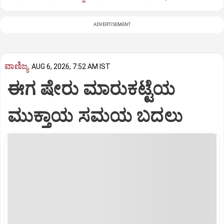
ADVERTISEMENT
ವಾಣಿಜ್ಯ
AUG 6, 2026, 7:52 AM IST
ಈಗ ಷೇರು ಮಾರುಕಟ್ಟೆಯ
ಮುಕ್ತಾಯ ಸಮಯ ಬದಲು