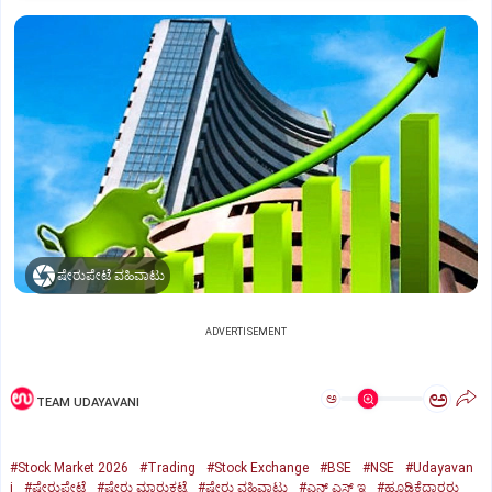
ಷೇರುಪೇಟೆ ವಹಿವಾಟು
ADVERTISEMENT
ಅ
ಅ
TEAM UDAYAVANI
#Stock Market 2026
#Trading
#Stock Exchange
#BSE
#NSE
#Udayavan
i
#ಷೇರುಪೇಟೆ
#ಷೇರು ಮಾರುಕಟ್ಟೆ
#ಷೇರು ವಹಿವಾಟು
#ಎನ್‌ ಎಸ್‌ ಇ
#ಹೂಡಿಕೆದಾರರು