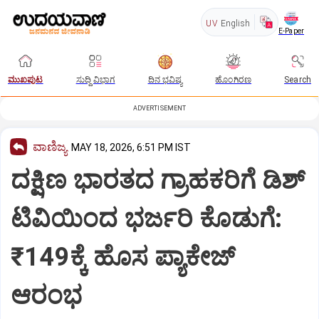
UV
English
E-Paper
ಮುಖಪುಟ
ಸುದ್ದಿ ವಿಭಾಗ
ದಿನ ಭವಿಷ್ಯ
ಹೊಂಗಿರಣ
Search
ADVERTISEMENT
ವಾಣಿಜ್ಯ
MAY 18, 2026, 6:51 PM IST
ದಕ್ಷಿಣ ಭಾರತದ ಗ್ರಾಹಕರಿಗೆ ಡಿಶ್
ಟಿವಿಯಿಂದ ಭರ್ಜರಿ ಕೊಡುಗೆ:
₹149ಕ್ಕೆ ಹೊಸ ಪ್ಯಾಕೇಜ್
ಆರಂಭ