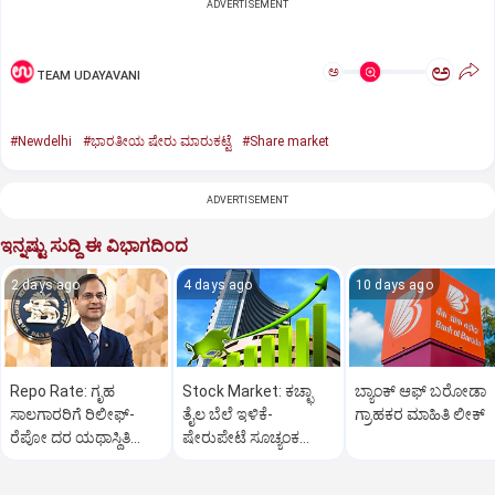
ADVERTISEMENT
ಅ
ಅ
TEAM UDAYAVANI
#Newdelhi
#ಭಾರತೀಯ ಷೇರು ಮಾರುಕಟ್ಟೆ
#Share market
ADVERTISEMENT
ಇನ್ನಷ್ಟು ಸುದ್ದಿ ಈ ವಿಭಾಗದಿಂದ
2 days ago
4 days ago
10 days ago
Repo Rate: ಗೃಹ
Stock Market: ಕಚ್ಛಾ
ಬ್ಯಾಂಕ್ ಆಫ್ ಬರೋಡಾ
ಸಾಲಗಾರರಿಗೆ ರಿಲೀಫ್-
ತೈಲ ಬೆಲೆ ಇಳಿಕೆ-
ಗ್ರಾಹಕರ ಮಾಹಿತಿ ಲೀಕ್
ರೆಪೋ ದರ ಯಥಾಸ್ಥಿತಿ
ಷೇರುಪೇಟೆ ಸೂಚ್ಯಂಕ
ಮುಂದುವರಿಕೆ: ಆರ್‌ ಬಿಐ
600ಕ್ಕೂ ಅಧಿಕ ಅಂಕ ಜಿಗಿತ