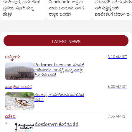
ಬಂಡೀಪುರ, ನಾಗರಹೊಳೆ
Gundlupete: ಅಕ್ರಮ
ಪರವಾನಗಿ ಪಡೆದು ಮರಳ
ಪ್ರವೇಶ, ಸಫಾರಿ ಶುಲ್ಕ
ನಾಡು ಬಂದೂಕು ಸಾಗಣೆ:
ಸಾಗಿಸುತ್ತಿದ್ದ ಲಾರಿ
ಹೆಚ್ಚಳ
ನಾಲ್ವರ ಬಂಧನ
ಮಾಲೀಕನಿಗೆ ಬೆದರಿಸಿ ಹ
ವಸೂಲಿ; ಮೂವರು ಅರೆಸ್ಟ
LATEST NEWS
ರಾಷ್ಟ್ರೀಯ
8:10 AM IST
Parliament session: ಸಂಸತ್‌
ಅಧಿವೇಶನ ಅಂತ್ಯಕ್ಕೆ ಇನ್ನು ನಾಲ್ಕೇ
ದಿನಗಳು ಬಾಕಿ!
ಸಾಪ್ತಾಹಿಕ-ಸಂಪದ
8:00 AM IST
ಕಣಜವು, ಕಂಬಳಿಹುಳು ಕಬಳಿಸಿದ
ಕಥನ!
ವಿಶೇಷ
7:55 AM IST
ಬೋಫೋರ್ಸ್‌ಗೆ ಕೊನೆಗೂ ತೆರೆ