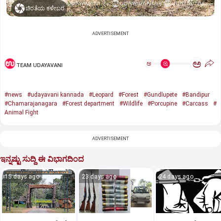
ಚಿರತೆಯ ಕಳೇಬರ
ADVERTISEMENT
ಅ
ಅ
TEAM UDAYAVANI
#news
#udayavani kannada
#Leopard
#Forest
#Gundlupete
#Bandipur
#Chamarajanagara
#Forest department
#Wildlife
#Porcupine
#Carcass
#
Animal Fight
ADVERTISEMENT
ಇನ್ನಷ್ಟು ಸುದ್ದಿ ಈ ವಿಭಾಗದಿಂದ
15 days ago
23 days ago
24 days ago