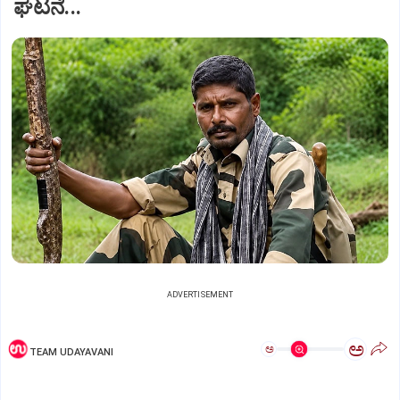
ಘಟನೆ...
ADVERTISEMENT
ಅ
ಅ
TEAM UDAYAVANI