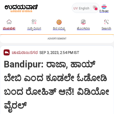
UV
English
E-Paper
ಮುಖಪುಟ
ಸುದ್ದಿ ವಿಭಾಗ
ದಿನ ಭವಿಷ್ಯ
ಹೊಂಗಿರಣ
Search
ADVERTISEMENT
ಚಾಮರಾಜನಗರ
SEP 3, 2023, 2:54 PM IST
Bandipur: ರಾಜಾ, ಹಾಯ್
ಬೇಬಿ ಎಂದ ಕೂಡಲೇ ಓಡೋಡಿ
ಬಂದ ರೋಹಿತ್ ಆನೆ! ವಿಡಿಯೋ
ವೈರಲ್