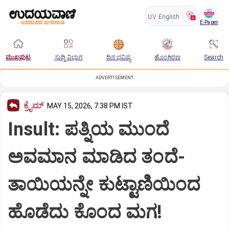
UV
English
E-Paper
ಮುಖಪುಟ
ಸುದ್ದಿ ವಿಭಾಗ
ದಿನ ಭವಿಷ್ಯ
ಹೊಂಗಿರಣ
Search
ADVERTISEMENT
ಕ್ರೈಮ್
MAY 15, 2026, 7:38 PM IST
Insult: ಪತ್ನಿಯ ಮುಂದೆ
ಅವಮಾನ ಮಾಡಿದ ತಂದೆ-
ತಾಯಿಯನ್ನೇ ಕುಟ್ಟಾಣಿಯಿಂದ
ಹೊಡೆದು ಕೊಂದ ಮಗ!