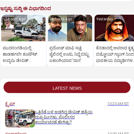
ಇನ್ನಷ್ಟು ಸುದ್ದಿ ಈ ವಿಭಾಗದಿಂದ
17 hours ago
20 hours ago
Yesterday
ಮುದರಂಗಡಿಯಲ್ಲಿ
ಪ್ರದೋಷ್‌ ಮಾಫಿ ಸಾಕ್ಷಿ:
ಕೆನಡಾದಲ್ಲಿ ಅಪರಾಧ ಕೃತ್ಯಕ್
ಹಾಡಹಗಲೇ ಶೂಟೌಟ್:‌
ಜೈಲಿನಲ್ಲಿ ಊಟ, ನಿದ್ದೆ ಬಿಟ್ಟು
ಬಿಷ್ಣೋಯ್ ಗ್ಯಾಂಗ್ ನಿಂದ
ಉದ್ಯಮಿ ಡೇವಿಡ್‌
ಏಕಾಂಗಿಯಾದ ʼದಾಸʼ
ಭಾರತೀಯ ವಿದ್ಯಾರ್ಥಿಗಳ
ಡಿಸೋಜಾಗೆ ಗುಂಡಿಕ್ಕಿ ಹತ್ಯೆ
ಬಳಕೆ: ವರದಿ
LATEST NEWS
ಕ್ರೈಮ್
10:20 AM IST
ಒತ್ತಿನೆಣೆ ಬಳಿ ಅಡಗಿದ್ದ ಡೇವಿಡ್‌ ಹತ್ಯೆಯ
ದುಷ್ಕರ್ಮಿಗಳು: ಪೊಲೀಸರ
ಕಾರ್ಯಾಚರಣೆ ಹೇಗಿತ್ತು?