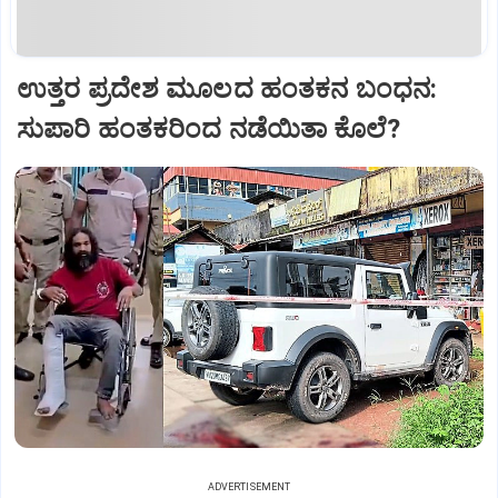
ಉತ್ತರ ಪ್ರದೇಶ ಮೂಲದ ಹಂತಕನ ಬಂಧನ:
ಸುಪಾರಿ ಹಂತಕರಿಂದ ನಡೆಯಿತಾ ಕೊಲೆ?
ADVERTISEMENT