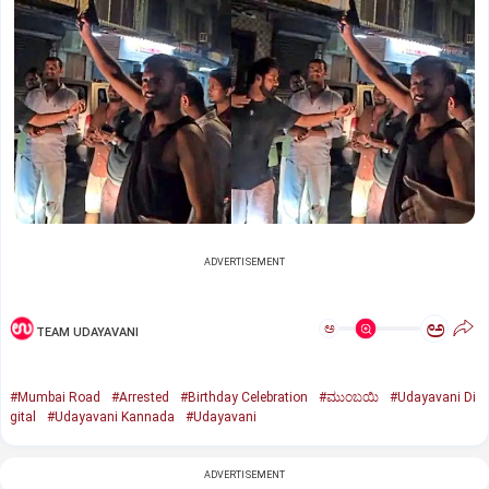
ADVERTISEMENT
ಅ
ಅ
TEAM UDAYAVANI
#Mumbai Road
#Arrested
#Birthday Celebration
#ಮುಂಬಯಿ
#Udayavani Di
gital
#Udayavani Kannada
#Udayavani
ADVERTISEMENT