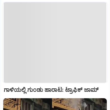
ಗಾಳಿಯಲ್ಲಿ ಗುಂಡು ಹಾರಾಟ: ಟ್ರಾಫಿಕ್‌ ಜಾಮ್