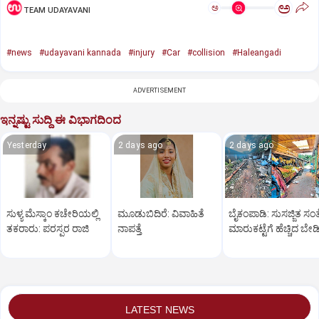
ಅ
ಅ
TEAM UDAYAVANI
#news
#udayavani kannada
#injury
#Car
#collision
#Haleangadi
ADVERTISEMENT
ಇನ್ನಷ್ಟು ಸುದ್ದಿ ಈ ವಿಭಾಗದಿಂದ
Yesterday
2 days ago
2 days ago
ಸುಳ್ಯ ಮೆಸ್ಕಾಂ ಕಚೇರಿಯಲ್ಲಿ
ಮೂಡುಬಿದಿರೆ: ವಿವಾಹಿತೆ
ಬೈಕಂಪಾಡಿ: ಸುಸಜ್ಜಿತ ಸಂತ
ತಕರಾರು: ಪರಸ್ಪರ ರಾಜಿ
ನಾಪತ್ತೆ
ಮಾರುಕಟ್ಟೆಗೆ ಹೆಚ್ಚಿದ ಬೇಡಿ
LATEST NEWS