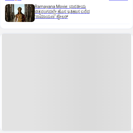
Ramayana Movie: ಭಾರತೀಯ
ಚಿತ್ರರಂಗದಲ್ಲೇ ಹೊಸ ಇತಿಹಾಸ ಬರೆದ
ʼರಾಮಾಯಣʼ ಟ್ರೇಲರ್