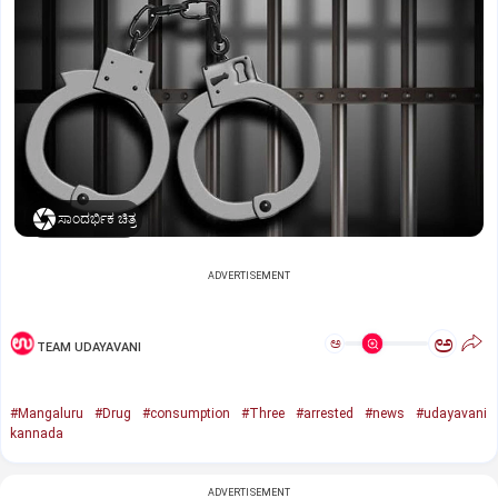
ಸಾಂದರ್ಭಿಕ ಚಿತ್ರ
ADVERTISEMENT
ಅ
ಅ
TEAM UDAYAVANI
#Mangaluru
#Drug
#consumption
#Three
#arrested
#news
#udayavani
kannada
ADVERTISEMENT