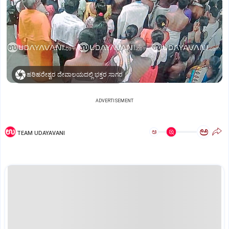
ಹರಿಹರೇಶ್ವರ ದೇವಾಲಯದಲ್ಲಿ ಭಕ್ತರ ಸಾಗರ
ADVERTISEMENT
ಅ
ಅ
TEAM UDAYAVANI