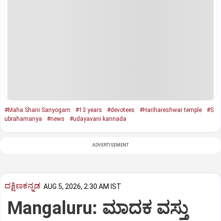
#Maha Shani Sanyogam
#13 years
#​​devotees
#Harihareshwar temple
#S
ubrahamanya
#news
#udayavani kannada
ADVERTISEMENT
ದಕ್ಷಿಣಕನ್ನಡ
AUG 5, 2026, 2:30 AM IST
Mangaluru: ಮಾದಕ ವಸ್ತು