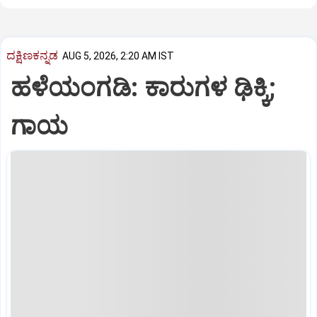
ದಕ್ಷಿಣಕನ್ನಡ
AUG 5, 2026, 2:20 AM IST
ಹಳೆಯಂಗಡಿ: ಕಾರುಗಳ ಢಿಕ್ಕಿ;
ಗಾಯ