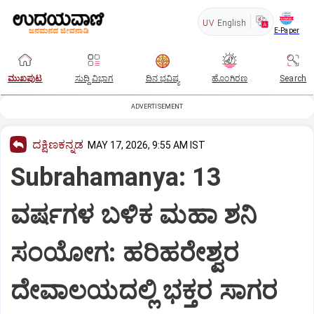
UV
English
E-Paper
ಮುಖಪುಟ
ಸುದ್ದಿ ವಿಭಾಗ
ದಿನ ಭವಿಷ್ಯ
ಹೊಂಗಿರಣ
Search
ADVERTISEMENT
ದಕ್ಷಿಣಕನ್ನಡ
MAY 17, 2026, 9:55 AM IST
Subrahamanya: 13
ವರ್ಷಗಳ ಬಳಿಕ ಮಹಾ ಶನಿ
ಸಂಯೋಗ: ಹರಿಹರೇಶ್ವರ
ದೇವಾಲಯದಲ್ಲಿ ಭಕ್ತರ ಸಾಗರ