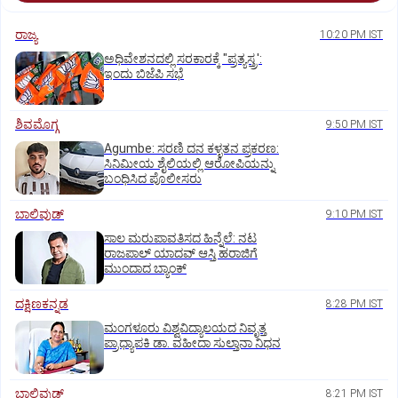
ರಾಜ್ಯ
10:20 PM IST
ಅಧಿವೇಶನದಲ್ಲಿ ಸರಕಾರಕ್ಕೆ "ಪ್ರತ್ಯಸ್ತ್ರ':
ಇಂದು ಬಿಜೆಪಿ ಸಭೆ
ಶಿವಮೊಗ್ಗ
9:50 PM IST
Agumbe: ಸರಣಿ ದನ ಕಳ್ಳತನ ಪ್ರಕರಣ:
ಸಿನಿಮೀಯ ಶೈಲಿಯಲ್ಲಿ ಆರೋಪಿಯನ್ನು
ಬಂಧಿಸಿದ ಪೊಲೀಸರು
ಬಾಲಿವುಡ್‌
9:10 PM IST
ಸಾಲ ಮರುಪಾವತಿಸದ ಹಿನ್ನೆಲೆ: ನಟ
ರಾಜಪಾಲ್ ಯಾದವ್‌ ಆಸ್ತಿ ಹರಾಜಿಗೆ
ಮುಂದಾದ ಬ್ಯಾಂಕ್
ದಕ್ಷಿಣಕನ್ನಡ
8:28 PM IST
ಮಂಗಳೂರು ವಿಶ್ವವಿದ್ಯಾಲಯದ ನಿವೃತ್ತ
ಪ್ರಾಧ್ಯಾಪಕಿ ಡಾ. ವಹೀದಾ ಸುಲ್ತಾನಾ ನಿಧನ
ಬಾಲಿವುಡ್‌
8:21 PM IST