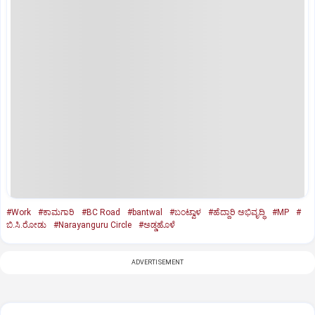
#Work
#ಕಾಮಗಾರಿ
#BC Road
#bantwal
#ಬಂಟ್ವಾಳ
#ಹೆದ್ದಾರಿ ಅಭಿವೃದ್ಧಿ
#MP
#
ಬಿ.ಸಿ.ರೋಡು
#Narayanguru Circle
#ಅಡ್ಡಹೊಳೆ
ADVERTISEMENT