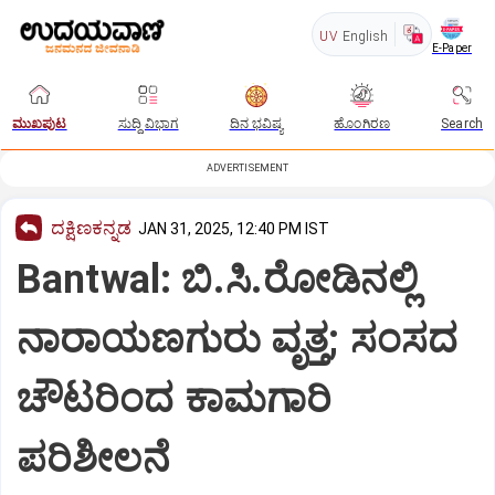
UV
English
E-Paper
ಮುಖಪುಟ
ಸುದ್ದಿ ವಿಭಾಗ
ದಿನ ಭವಿಷ್ಯ
ಹೊಂಗಿರಣ
Search
ADVERTISEMENT
ದಕ್ಷಿಣಕನ್ನಡ
JAN 31, 2025, 12:40 PM IST
Bantwal: ಬಿ.ಸಿ.ರೋಡಿನಲ್ಲಿ
ನಾರಾಯಣಗುರು ವೃತ್ತ; ಸಂಸದ
ಚೌಟರಿಂದ ಕಾಮಗಾರಿ
ಪರಿಶೀಲನೆ