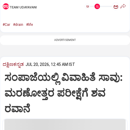
ಅ
ಅ
TEAM UDAYAVANI
#Car
#drain
#life
ADVERTISEMENT
ದಕ್ಷಿಣಕನ್ನಡ
JUL 20, 2026, 12:45 AM IST
ಸಂಪಾಜೆಯಲ್ಲಿ ವಿವಾಹಿತೆ ಸಾವು:
ಮರಣೋತ್ತರ ಪರೀಕ್ಷೆಗೆ ಶವ
ರವಾನೆ