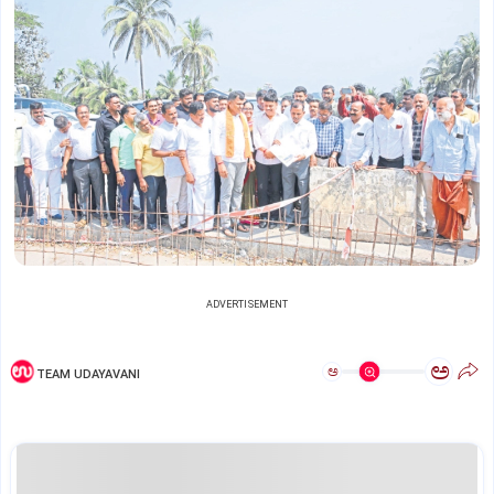
ADVERTISEMENT
ಅ
ಅ
TEAM UDAYAVANI