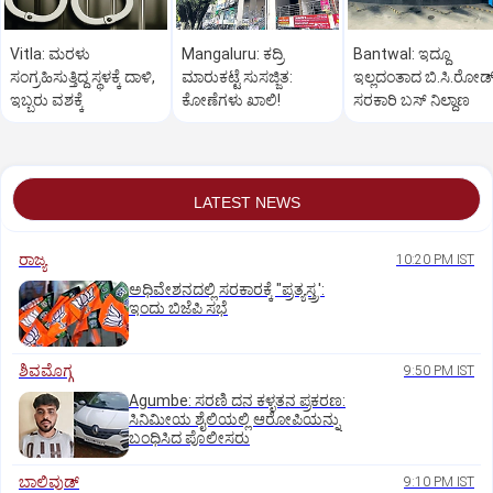
Vitla: ಮರಳು
Mangaluru: ಕದ್ರಿ
Bantwal: ಇದ್ದೂ
ಸಂಗ್ರಹಿಸುತ್ತಿದ್ದ ಸ್ಥಳಕ್ಕೆ ದಾಳಿ,
ಮಾರುಕಟ್ಟೆ ಸುಸಜ್ಜಿತ:
ಇಲ್ಲದಂತಾದ ಬಿ.ಸಿ.ರೋಡ್
ಇಬ್ಬರು ವಶಕ್ಕೆ
ಕೋಣೆಗಳು ಖಾಲಿ!
ಸರಕಾರಿ ಬಸ್‌ ನಿಲ್ದಾಣ
LATEST NEWS
ರಾಜ್ಯ
10:20 PM IST
ಅಧಿವೇಶನದಲ್ಲಿ ಸರಕಾರಕ್ಕೆ "ಪ್ರತ್ಯಸ್ತ್ರ':
ಇಂದು ಬಿಜೆಪಿ ಸಭೆ
ಶಿವಮೊಗ್ಗ
9:50 PM IST
Agumbe: ಸರಣಿ ದನ ಕಳ್ಳತನ ಪ್ರಕರಣ:
ಸಿನಿಮೀಯ ಶೈಲಿಯಲ್ಲಿ ಆರೋಪಿಯನ್ನು
ಬಂಧಿಸಿದ ಪೊಲೀಸರು
ಬಾಲಿವುಡ್‌
9:10 PM IST