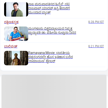
ಸಾಲ ಮರುಪಾವತಿಸದ ಹಿನ್ನೆಲೆ: ನಟ
ರಾಜಪಾಲ್ ಯಾದವ್‌ ಆಸ್ತಿ ಹರಾಜಿಗೆ
ಮುಂದಾದ ಬ್ಯಾಂಕ್
ದಕ್ಷಿಣಕನ್ನಡ
8:28 PM IST
ಮಂಗಳೂರು ವಿಶ್ವವಿದ್ಯಾಲಯದ ನಿವೃತ್ತ
ಪ್ರಾಧ್ಯಾಪಕಿ ಡಾ. ವಹೀದಾ ಸುಲ್ತಾನಾ ನಿಧನ
ಬಾಲಿವುಡ್‌
8:21 PM IST
Ramayana Movie: ಭಾರತೀಯ
ಚಿತ್ರರಂಗದಲ್ಲೇ ಹೊಸ ಇತಿಹಾಸ ಬರೆದ
ʼರಾಮಾಯಣʼ ಟ್ರೇಲರ್