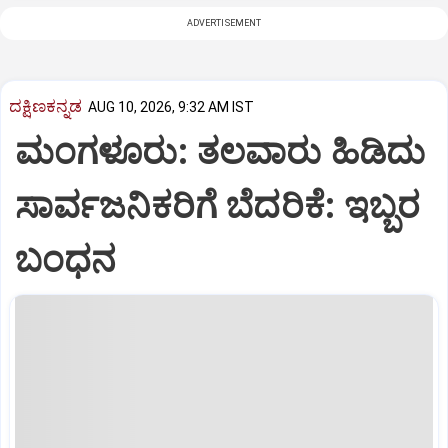
ADVERTISEMENT
ದಕ್ಷಿಣಕನ್ನಡ
AUG 10, 2026, 9:32 AM IST
ಮಂಗಳೂರು: ತಲವಾರು ಹಿಡಿದು
ಸಾರ್ವಜನಿಕರಿಗೆ ಬೆದರಿಕೆ: ಇಬ್ಬರ
ಬಂಧನ