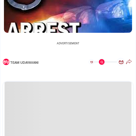
ADVERTISEMENT
ಅ
ಅ
TEAM UDAYAVANI