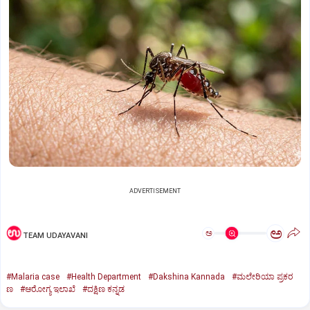
ADVERTISEMENT
ಅ
ಅ
TEAM UDAYAVANI
#Malaria case
#Health Department
#Dakshina Kannada
#ಮಲೇರಿಯಾ ಪ್ರಕರ
ಣ
#ಆರೋಗ್ಯ ಇಲಾಖೆ
#ದಕ್ಷಿಣ ಕನ್ನಡ