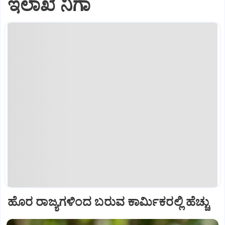
ಇಲಾಖೆ ನಿಗಾ
ಹೊರ ರಾಜ್ಯಗಳಿಂದ ಬರುವ ಕಾರ್ಮಿಕರಲ್ಲಿ ಹೆಚ್ಚು