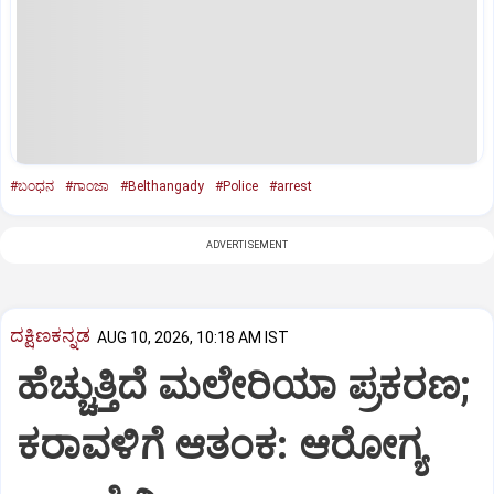
#ಬಂಧನ
#ಗಾಂಜಾ
#Belthangady
#Police
#arrest
ADVERTISEMENT
ದಕ್ಷಿಣಕನ್ನಡ
AUG 10, 2026, 10:18 AM IST
ಹೆಚ್ಚುತ್ತಿದೆ ಮಲೇರಿಯಾ ಪ್ರಕರಣ;
ಕರಾವಳಿಗೆ ಆತಂಕ: ಆರೋಗ್ಯ