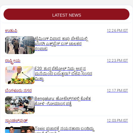
LATEST NEWS
ಉಡುಪಿ
12:26 PM IST
ಟೈಮಿಂಗ್‌ ವಿವಾದ: ಕಾಪು ಪೇಟೆಯಲ್ಲಿ
ಖಾಸಗಿ ಎಕ್ಸ್‌ಪ್ರೆಸ್ ಬಸ್‌ ಚಾಲಕರ
ರಂಪಾಟ
ರಾಷ್ಟ್ರೀಯ
12:23 PM IST
E20: ಶುದ್ಧ ಪೆಟ್ರೋಲ್ ನಿಮ್ಮ ಅಪ್ಪನ
ಮನೆಯಿಂದ ಬರುತ್ತದಾ? ಬಿಜೆಪಿ ಸಂಸದ
ಮಿಶ್ರಾ
ಬೆಂಗಳೂರು ನಗರ
12:17 PM IST
Bengaluru: ಹೋಟೆಲ್‌ಗ‌ಳಲ್ಲಿ ಕೊಳೆತ
ಕೋಳಿ -ಗೋಮಾಂಸ ಪತ್ತೆ
ಸ್ಯಾಂಡಲ್‌ವುಡ್‌
12:03 PM IST
Toxic ಪ್ರಚಾರಕ್ಕೆ ನಯನತಾರಾ ಬಂದಿದ್ದು