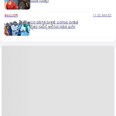
ಯಾಕೆ ಗೊತ್ತಾ?
ಕಲಬುರಗಿ
11:52 AM IST
ಬರ ಪರಿಸ್ಥಿತಿ ವೀಕ್ಷಣೆ: ಬರಗಾಲ ಪೀಡಿತ
ರೈತರ ಸಮಸ್ಯೆ ಆಲಿಸಿದ ಸಚಿವ ಖರ್ಗೆ