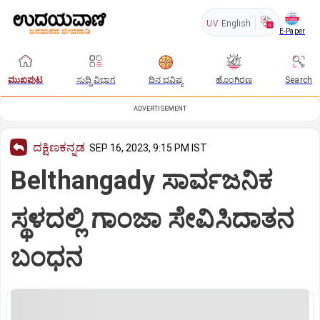
UV
English
E-Paper
ಮುಖಪುಟ
ಸುದ್ದಿ ವಿಭಾಗ
ದಿನ ಭವಿಷ್ಯ
ಹೊಂಗಿರಣ
Search
ADVERTISEMENT
ದಕ್ಷಿಣಕನ್ನಡ
SEP 16, 2023, 9:15 PM IST
Belthangady ಸಾರ್ವಜನಿಕ
ಸ್ಥಳದಲ್ಲಿ ಗಾಂಜಾ ಸೇವಿಸಿದಾತನ
ಬಂಧನ