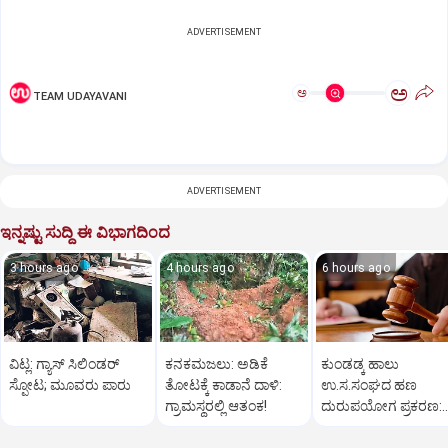
ADVERTISEMENT
ಅ
ಅ
TEAM UDAYAVANI
ADVERTISEMENT
ಇನ್ನಷ್ಟು ಸುದ್ದಿ ಈ ವಿಭಾಗದಿಂದ
3 hours ago
4 hours ago
6 hours ago
ವಿಟ್ಲ: ಗ್ಯಾಸ್‌ ಸಿಲಿಂಡರ್‌
ಕನಕಮಜಲು: ಅಡಿಕೆ
ಕುಂಡಡ್ಕ ಹಾಲು
ಸ್ಫೋಟ; ಮೂವರು ಪಾರು
ತೋಟಕ್ಕೆ ಕಾಡಾನೆ ದಾಳಿ:
ಉ.ಸ.ಸಂಘದ ಹಣ
ಗ್ರಾಮಸ್ಥರಲ್ಲಿ ಆತಂಕ!
ದುರುಪಯೋಗ ಪ್ರಕರಣ:
ಆರೋಪಿಯಿಂದ ಹಣ
ವಸೂಲಿಗೆ ಇಲಾಖೆ ಆದೇ