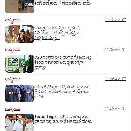
ಕೆರೆಗೆ ಬಿದ್ದ ಕಾರು...! ಪ್ರಯಾಣಿಕರು ಪಾರು
ರಾಷ್ಟ್ರೀಯ
11:42 AM IST
ವೃದ್ಧಾಶ್ರಮದಲ್ಲಿ ಮೃತಪಟ್ಟ ತಂದೆ,
ವಿಡಿಯೋ ಕಾಲ್‌ನಲ್ಲಿ ಅಂತ್ಯಕ್ರಿಯೆ
ವೀಕ್ಷಿಸಿದ ಮಕ್ಕಳು!
ರಾಷ್ಟ್ರೀಯ
11:38 AM IST
ಇ20 ಇಂಧನ ನೀತಿ ಪರಿಸರ ಸ್ನೇಹಿಯಲ್ಲ;
ಕೇಂದ್ರ ಸರ್ಕಾರದ ವಿರುದ್ಧ ಕಾಂಗ್ರೆಸ್‌
ವಾಗ್ದಾಳಿ
ರಾಷ್ಟ್ರೀಯ
11:36 AM IST
ಪ್ರವೀಣ್ ನೆಟ್ಟಾರು ಹತ್ಯೆ ಕೇಸ್ : ಪ್ರಮುಖ
ಆರೋಪಿ ಉಮರ್ ಫಾರೂಕ್ ಎನ್‌ಐಎ
ಬಲೆಗೆ
ರಾಷ್ಟ್ರೀಯ
11:25 AM IST
Tarun Tejpal: 2013 ರ ಅತ್ಯಾಚಾರ
ಪ್ರಕರಣದಲ್ಲಿ ತರುಣ್ ತೇಜ್‌ಪಾಲ್ ದೋಷಿ