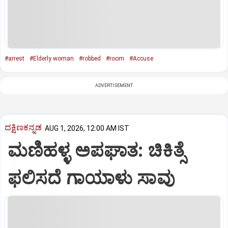
#arrest
#Elderly woman
#robbed
#room
#Accuse
ADVERTISEMENT
ದಕ್ಷಿಣಕನ್ನಡ
AUG 1, 2026, 12:00 AM IST
ಮಣಿಹಳ್ಳ ಅಪಘಾತ: ಚಿಕಿತ್ಸೆ
ಫಲಿಸದೆ ಗಾಯಾಳು ಸಾವು