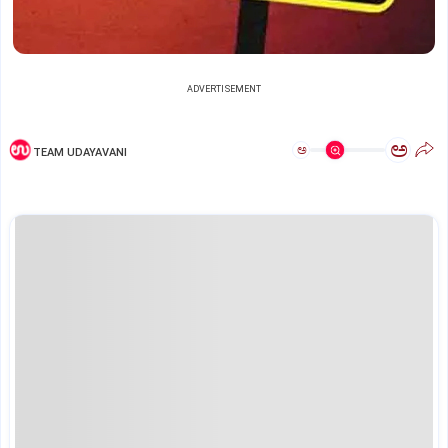
ADVERTISEMENT
ಅ
ಅ
TEAM UDAYAVANI