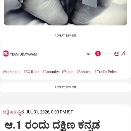
ADVERTISEMENT
ಅ
ಅ
TEAM UDAYAVANI
#Manihalla
#BC Road
#Casualty
#Pillion
#Bantwal
#Traffic Police
ADVERTISEMENT
ದಕ್ಷಿಣಕನ್ನಡ
JUL 31, 2026, 8:03 PM IST
ಆ.1 ರಂದು ದಕ್ಷಿಣ ಕನ್ನಡ