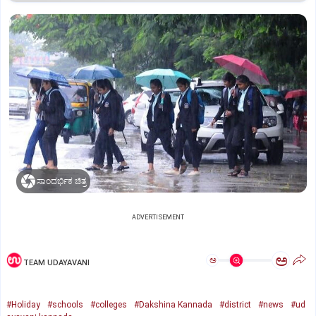
ಸಾಂದರ್ಭಿಕ ಚಿತ್ರ
ADVERTISEMENT
ಅ
ಅ
TEAM UDAYAVANI
#Holiday
#schools
#colleges
#Dakshina Kannada
#district
#news
#ud