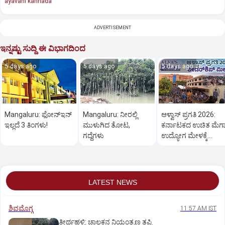
ayavani kannada
ADVERTISEMENT
ಇನ್ನಷ್ಟು ಸುದ್ದಿ ಈ ವಿಭಾಗದಿಂದ
5 days ago
5 days ago
5 days ago
Mangaluru: ಫೋನ್‌ಇನ್‌
Mangaluru: ನೀರಲ್ಲಿ
ಆಳ್ವಾಸ್ ಪ್ರಗತಿ 2026:
ಇಲ್ಲದೆ 3 ತಿಂಗಳು!
ಮುಳುಗಿದ ತೋಟ,
ಕರ್ನಾಟಕದ ಉಚಿತ ಮೆಗ
ಗದ್ದೆಗಳು
ಉದ್ಯೋಗ ಮೇಳಕ್ಕೆ
ನೋಂದಣಿ ಹೇಗೆ?
LATEST NEWS
ಶಿವಮೊಗ್ಗ
11:57 AM IST
ತೀರ್ಥಹಳ್ಳಿ: ಚಾಲಕನ ನಿಯಂತ್ರಣ ತಪ್ಪಿ