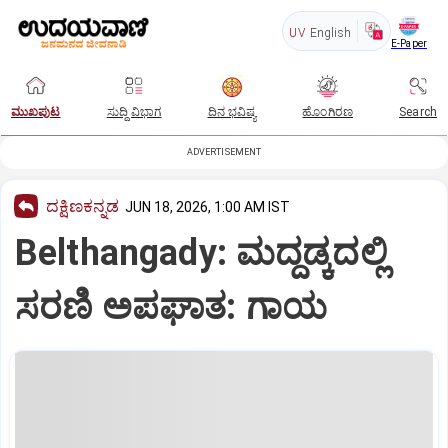
UV
English
E-Paper
ಮುಖಪುಟ
ಸುದ್ದಿ ವಿಭಾಗ
ದಿನ ಭವಿಷ್ಯ
ಹೊಂಗಿರಣ
Search
ADVERTISEMENT
ದಕ್ಷಿಣಕನ್ನಡ
JUN 18, 2026, 1:00 AM IST
Belthangady: ಮದ್ದಡ್ಕದಲ್ಲಿ
ಸರಣಿ ಅಪಘಾತ: ಗಾಯ