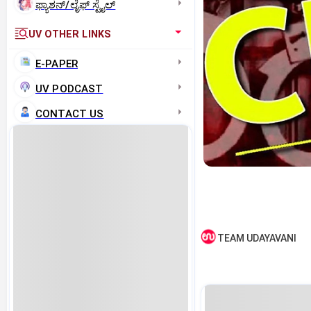
ಫ್ಯಾಶನ್/ಲೈಫ್‌ ಸ್ಟೈಲ್
UV OTHER LINKS
E-PAPER
UV PODCAST
CONTACT US
TEAM UDAYAVANI