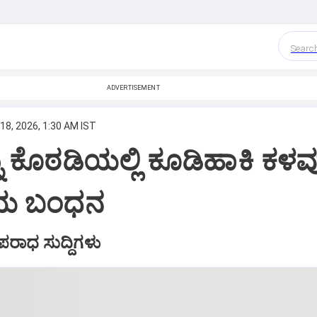
Searc
ADVERTISEMENT
18, 2026, 1:30 AM IST
ನು ಕೊಠಡಿಯಲ್ಲಿ ಕೂಡಿಹಾಕಿ ಕಳವು
ಯ ಬಂಧನ
ಾಧ ಸುದ್ದಿಗಳು