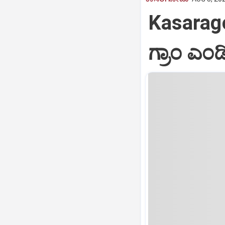
Kasarag
ಗ್ರಾಂ ಎ