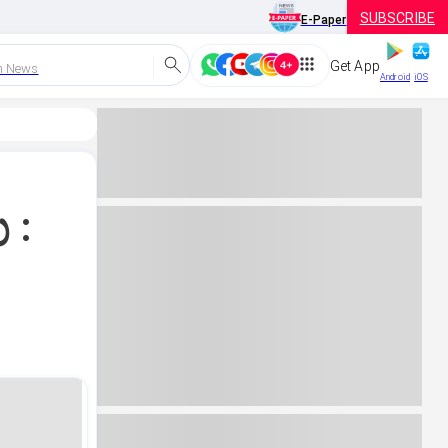
SUBSCRIBE
E-Paper
Get App
h News
Android
iOS
 :