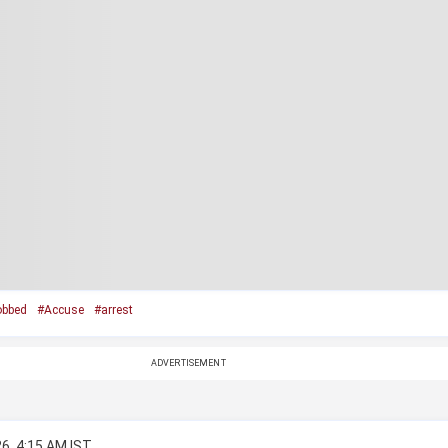
obbed
#Accuse
#arrest
ADVERTISEMENT
6, 4:15 AM IST