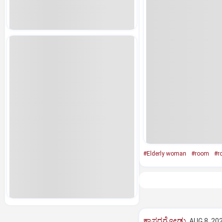
#Elderly woman
#room
#r
ಕಾಸರಗೋಡು
AUG 8, 202