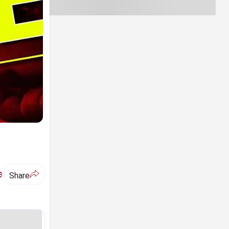
ಅ
Share