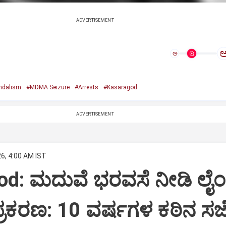
ADVERTISEMENT
ಅ
ndalism
#MDMA Seizure
#Arrests
#Kasaragod
ADVERTISEMENT
6, 4:00 AM IST
d: ಮದುವೆ ಭರವಸೆ ನೀಡಿ ಲೈಂ
ಪ್ರಕರಣ: 10 ವರ್ಷಗಳ ಕಠಿನ ಸಜೆ