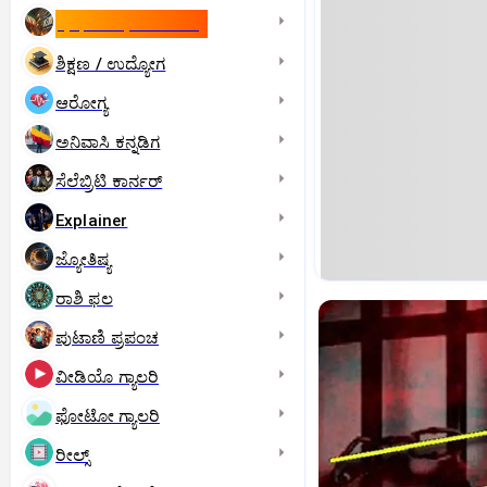
ಇಸ್ರೇಲ್- ಇರಾನ್‌ ಯುದ್ಧ
ಶಿಕ್ಷಣ / ಉದ್ಯೋಗ
ಆರೋಗ್ಯ
ಅನಿವಾಸಿ ಕನ್ನಡಿಗ
ಸೆಲೆಬ್ರಿಟಿ ಕಾರ್ನರ್‌
Explainer
ಜ್ಯೋತಿಷ್ಯ
ರಾಶಿ ಫಲ
ಪುಟಾಣಿ ಪ್ರಪಂಚ
ವೀಡಿಯೊ ಗ್ಯಾಲರಿ
ಫೋಟೋ ಗ್ಯಾಲರಿ
ರೀಲ್ಸ್