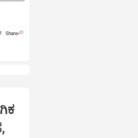
ಅ
Share
ಗಿಕ
,