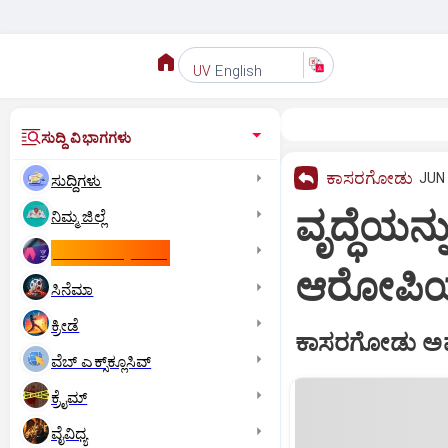
English
UV
ಸುದ್ದಿ ವಿಭಾಗಗಳು
ಕಾಸರಗೋಡು
JUN 
ಸುದ್ದಿಗಳು
ವೃದ್ಧೆಯನ್
ನಿಮ್ಮ ಜಿಲ್ಲೆ
ಕಾಮನ್‌ ವೆಲ್ತ್‌ ಗೇಮ್ಸ್‌
ಆರೋಪಿ
ಸಿನೆಮಾ
ಕ್ರೀಡೆ
ಕಾಸರಗೋಡು ಅಪರ
ವೆಬ್ ಎಕ್ಸ್‌ಕ್ಲೂಸಿವ್
ಕ್ರೈಮ್
ವೈವಿಧ್ಯ