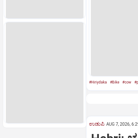
#Hiriydaka
#Bike
#cow
#
ಉಡುಪಿ
AUG 7, 2026, 6: