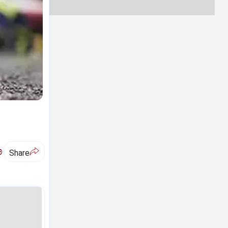
ಅ
Share