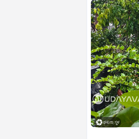
ಘಟನಾ ಸ್ಥಳ