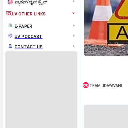
ಫ್ಯಾಶನ್/ಲೈಫ್‌ ಸ್ಟೈಲ್
UV OTHER LINKS
E-PAPER
UV PODCAST
CONTACT US
TEAM UDAYAVANI