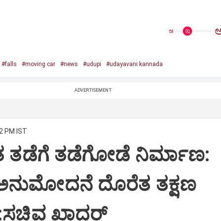
ಅ
#falls
#moving car
#news
#udupi
#udayavani kannada
ADVERTISEMENT
42 PM IST
ತ ತಡೆಗೆ ತಡೆಗೋಡೆ ನಿರ್ಮಾಣ:
 ಅನುಮೋದನೆ ದೊರೆತ ತಕ್ಷಣ
:ಸಚಿವ ಖಾದರ್