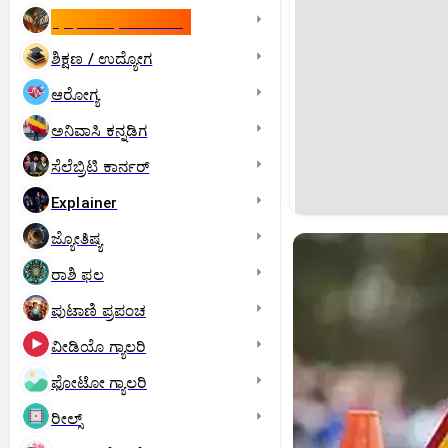
ಇಸ್ರೇಲ್- ಇರಾನ್‌ ಯುದ್ಧ
ಶಿಕ್ಷಣ / ಉದ್ಯೋಗ
ಆರೋಗ್ಯ
ಅನಿವಾಸಿ ಕನ್ನಡಿಗ
ಸೆಲೆಬ್ರಿಟಿ ಕಾರ್ನರ್‌
Explainer
ಜ್ಯೋತಿಷ್ಯ
ರಾಶಿ ಫಲ
ಪುಟಾಣಿ ಪ್ರಪಂಚ
ವೀಡಿಯೊ ಗ್ಯಾಲರಿ
ಫೋಟೋ ಗ್ಯಾಲರಿ
ರೀಲ್ಸ್