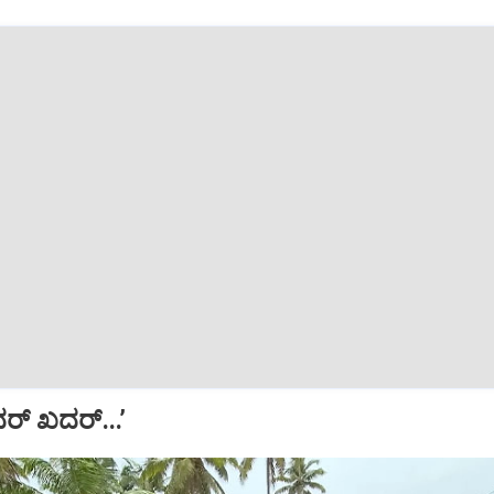
ದರ್ ಖದರ್...’