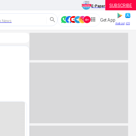
SUBSCRIBE
E-Paper
Get App
h News
Android
iOS