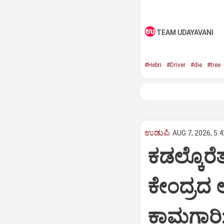
TEAM UDAYAVANI
#Hebri
#Driver
#die
#tree
ಉಡುಪಿ
AUG 7, 2026, 5:
ಕಡಲ್ಕೊರೆ
ಕೇಂದ್ರದ
ಕಾಮಗಾರಿ