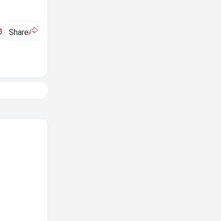
ಅ
Share