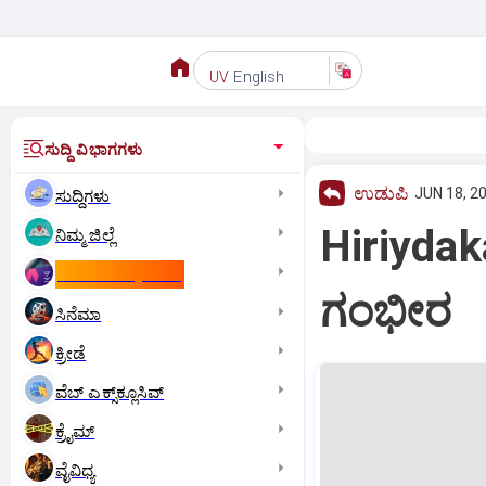
English
UV
ಸುದ್ದಿ ವಿಭಾಗಗಳು
ಉಡುಪಿ
JUN 18, 20
ಸುದ್ದಿಗಳು
Hiriydaka
ನಿಮ್ಮ ಜಿಲ್ಲೆ
ಕಾಮನ್‌ ವೆಲ್ತ್‌ ಗೇಮ್ಸ್‌
ಗಂಭೀರ
ಸಿನೆಮಾ
ಕ್ರೀಡೆ
ವೆಬ್ ಎಕ್ಸ್‌ಕ್ಲೂಸಿವ್
ಕ್ರೈಮ್
ವೈವಿಧ್ಯ