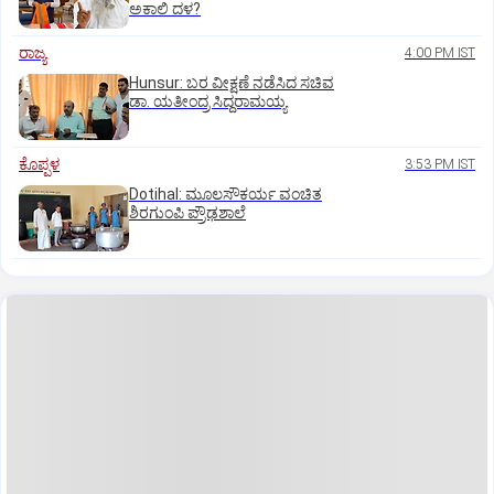
ಅಕಾಲಿ ದಳ?
ರಾಜ್ಯ
4:00 PM IST
Hunsur: ಬರ ವೀಕ್ಷಣೆ ನಡೆಸಿದ ಸಚಿವ
ಡಾ. ಯತೀಂದ್ರ ಸಿದ್ದರಾಮಯ್ಯ
ಕೊಪ್ಪಳ
3:53 PM IST
Dotihal: ಮೂಲಸೌಕರ್ಯ ವಂಚಿತ
ಶಿರಗುಂಪಿ ಪ್ರೌಢಶಾಲೆ