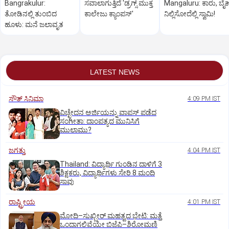
Bangrakulur:
ಸವಾಲಾಗುತ್ತಿದೆ 'ಡ್ರಗ್ಸ್‌ ಮುಕ್ತ
Mangaluru: ಕಾರು, ಬೈಕ್
ತೋಡಿನಲ್ಲಿ ತುಂಬಿದ
ಕಾಲೇಜು ಕ್ಯಾಂಪಸ್‌'
ನಿಲ್ಲಿಸೋದೆಲ್ಲಿ ಸ್ವಾಮಿ!
ಹೂಳು: ಮನೆ ಜಲಾವೃತ
LATEST NEWS
ಸೌತ್‌ ಸಿನಿಮಾ
4:09 PM IST
ವಿಚ್ಛೇದನ ಅರ್ಜಿಯನ್ನು ವಾಪಸ್‌ ಪಡೆದ
ಸಂಗೀತಾ: ದಾಂಪತ್ಯದ ಮುನಿಸಿಗೆ
ಮುಲಾಮು?
ಜಗತ್ತು
4:04 PM IST
Thailand: ವಿದ್ಯಾರ್ಥಿ ಗುಂಡಿನ ದಾಳಿಗೆ 3
ಶಿಕ್ಷಕರು, ವಿದ್ಯಾರ್ಥಿಗಳು ಸೇರಿ 8 ಮಂದಿ
ಸಾವು
ರಾಷ್ಟ್ರೀಯ
4:01 PM IST
ಮೋದಿ–ಸುಖ್ಬೀರ್ ಮಹತ್ವದ ಭೇಟಿ: ಮತ್ತೆ
ಒಂದಾಗಲಿವೆಯೇ ಬಿಜೆಪಿ–ಶಿರೋಮಣಿ