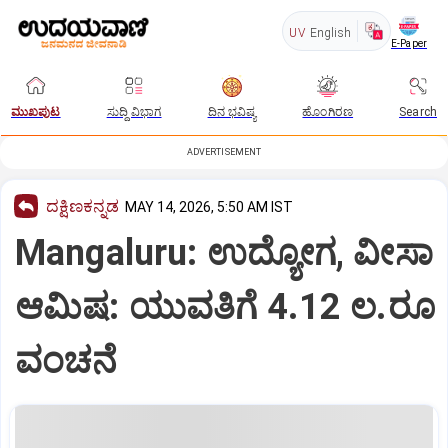
UV
English
E-Paper
ಮುಖಪುಟ
ಸುದ್ದಿ ವಿಭಾಗ
ದಿನ ಭವಿಷ್ಯ
ಹೊಂಗಿರಣ
Search
ADVERTISEMENT
ದಕ್ಷಿಣಕನ್ನಡ
MAY 14, 2026, 5:50 AM IST
Mangaluru: ಉದ್ಯೋಗ, ವೀಸಾ
ಆಮಿಷ: ಯುವತಿಗೆ 4.12 ಲ.ರೂ
ವಂಚನೆ