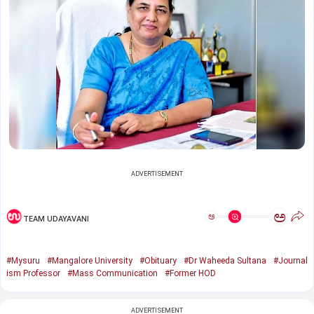
ADVERTISEMENT
ಅ
ಅ
TEAM UDAYAVANI
#Mysuru
#Mangalore University
#Obituary
#Dr Waheeda Sultana
#Journal
ism Professor
#Mass Communication
#Former HOD
ADVERTISEMENT