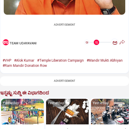
ADVERTISEMENT
ಅ
ಅ
TEAM UDAYAVANI
#VHP
#Alok Kumar
#Temple Liberation Campaign
#Mandir Mukti Abhiyan
#Ram Mandir Donation Row
ADVERTISEMENT
ಇನ್ನಷ್ಟು ಸುದ್ದಿ ಈ ವಿಭಾಗದಿಂದ
Yesterday
Yesterday
Yesterday