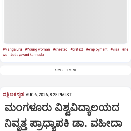
#Mangaluru
#Young woman
#cheated
#pretext
#employment
#visa
#ne
ws
#udayavani kannada
ADVERTISEMENT
ದಕ್ಷಿಣಕನ್ನಡ
AUG 6, 2026, 8:28 PM IST
ಮಂಗಳೂರು ವಿಶ್ವವಿದ್ಯಾಲಯದ
ನಿವೃತ್ತ ಪ್ರಾಧ್ಯಾಪಕಿ ಡಾ. ವಹೀದಾ