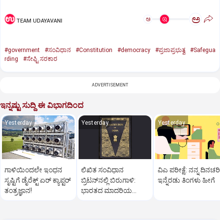
ಅ
ಅ
TEAM UDAYAVANI
#government
#ಸಂವಿಧಾನ
#Constitution
#democracy
#ಪ್ರಜಾಪ್ರಭುತ್ವ
#Safegua
rding
#ಸೇಫ್ಟಿ ಸರಕಾರ
ADVERTISEMENT
ಇನ್ನಷ್ಟು ಸುದ್ದಿ ಈ ವಿಭಾಗದಿಂದ
Yesterday
Yesterday
Yesterday
ಗಾಳಿಯಿಂದಲೇ ಇಂಧನ
ಲಿಖಿತ ಸಂವಿಧಾನ
ವಿಎ ಪರೀಕ್ಷೆ: ನನ್ನ ದಿನಚರಿ
ಸೃಷ್ಟಿಗೆ ಡೈರೆಕ್ಟ್ ಏರ್‌ ಕ್ಯಾಪ್ಟರ್
ಬ್ರಿಟನ್‌ನಲ್ಲಿ ಬಿರುಗಾಳಿ:
ಇನ್ನೆರಡು ತಿಂಗಳು ಹೀಗೆ
ತಂತ್ರಜ್ಞಾನ!
ಭಾರತದ ಮಾದರಿಯ
ಸಂವಿಧಾನಕ್ಕೆ ಜೋರಾದ ಧ್ವನಿ