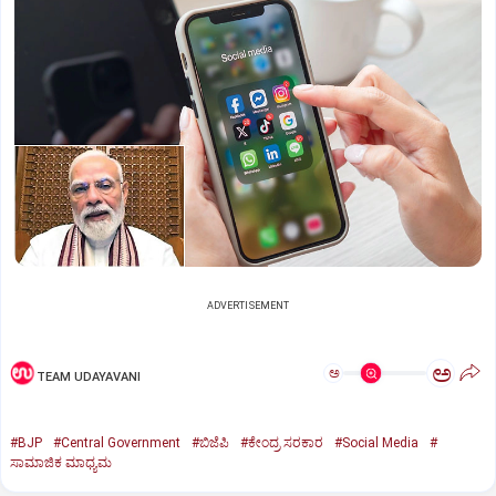
ADVERTISEMENT
ಅ
ಅ
TEAM UDAYAVANI
#BJP
#Central Government
#ಬಿಜೆಪಿ
#ಕೇಂದ್ರ ಸರಕಾರ
#Social Media
#
ಸಾಮಾಜಿಕ ಮಾಧ್ಯಮ