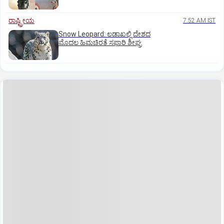
ರಾಷ್ಟ್ರೀಯ
7:52 AM IST
Snow Leopard: ಲಡಾಖಲ್ಲಿ ದೇಶದ
ಮೊದಲ ಹಿಮಚಿರತೆ ಸಫಾರಿ ಶೀಘ್ರ