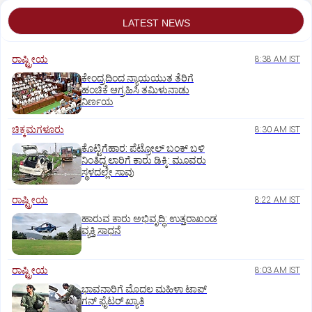
LATEST NEWS
ರಾಷ್ಟ್ರೀಯ
8:38 AM IST
ಕೇಂದ್ರದಿಂದ ನ್ಯಾಯಯುತ ತೆರಿಗೆ
ಹಂಚಿಕೆ ಆಗ್ರಹಿಸಿ ತಮಿಳುನಾಡು
ನಿರ್ಣಯ
ಚಿಕ್ಕಮಗಳೂರು
8:30 AM IST
ಕೊಟ್ಟಿಗೆಹಾರ: ಪೆಟ್ರೋಲ್ ಬಂಕ್ ಬಳಿ
ನಿಂತಿದ್ದ ಲಾರಿಗೆ ಕಾರು ಡಿಕ್ಕಿ: ಮೂವರು
ಸ್ಥಳದಲ್ಲೇ ಸಾವು
ರಾಷ್ಟ್ರೀಯ
8:22 AM IST
ಹಾರುವ ಕಾರು ಅಭಿವೃದ್ಧಿ: ಉತ್ತರಾಖಂಡ
ವ್ಯಕ್ತಿ ಸಾಧನೆ
ರಾಷ್ಟ್ರೀಯ
8:03 AM IST
ಭಾವನಾರಿಗೆ ಮೊದಲ ಮಹಿಳಾ ಟಾಪ್‌
ಗನ್‌ ಫೈಟರ್‌ ಖ್ಯಾತಿ