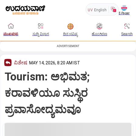
UV
English
E-Paper
ಮುಖಪುಟ
ಸುದ್ದಿ ವಿಭಾಗ
ದಿನ ಭವಿಷ್ಯ
ಹೊಂಗಿರಣ
Search
ADVERTISEMENT
ವಿಶೇಷ
MAY 14, 2026, 8:20 AM IST
Tourism: ಅಭಿಮತ;
ಕರಾವಳಿಯೂ ಸುಸ್ಥಿರ
ಪ್ರವಾಸೋದ್ಯಮವೂ