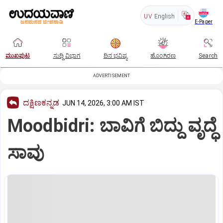
UV
English
E-Paper
ಮುಖಪುಟ
ಸುದ್ದಿ ವಿಭಾಗ
ದಿನ ಭವಿಷ್ಯ
ಹೊಂಗಿರಣ
Search
ADVERTISEMENT
ದಕ್ಷಿಣಕನ್ನಡ
JUN 14, 2026, 3:00 AM IST
Moodbidri: ಬಾವಿಗೆ ಬಿದ್ದು ವೃದ್ಧೆ
ಸಾವು