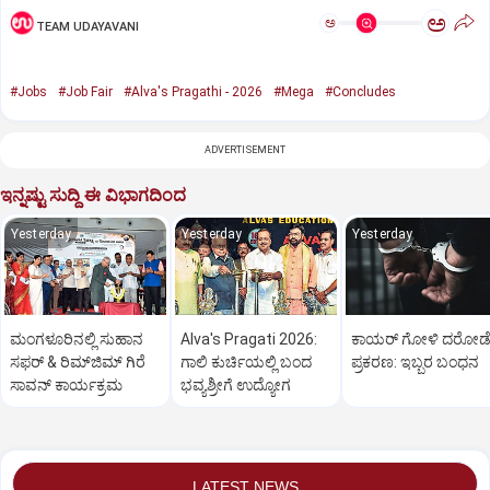
ಅ
ಅ
TEAM UDAYAVANI
#Jobs
#Job Fair
#Alva's Pragathi - 2026
#Mega
#Concludes
ADVERTISEMENT
ಇನ್ನಷ್ಟು ಸುದ್ದಿ ಈ ವಿಭಾಗದಿಂದ
Yesterday
Yesterday
Yesterday
ಮಂಗಳೂರಿನಲ್ಲಿ ಸುಹಾನ
Alva's Pragati 2026:
ಕಾಯರ್ ಗೋಳಿ ದರೋಡ
ಸಫರ್ & ರಿಮ್‌ಜಿಮ್ ಗಿರೆ
ಗಾಲಿ ಕುರ್ಚಿಯಲ್ಲಿ ಬಂದ
ಪ್ರಕರಣ: ಇಬ್ಬರ ಬಂಧನ
ಸಾವನ್ ಕಾರ್ಯಕ್ರಮ
ಭವ್ಯಶ್ರೀಗೆ ಉದ್ಯೋಗ
LATEST NEWS