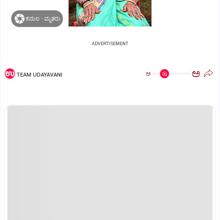
ಕಮಲ - ಮೃತರು
ADVERTISEMENT
ಅ
ಅ
TEAM UDAYAVANI