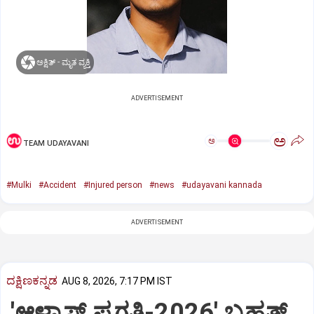
ಅಕ್ಷಿತ್‌ - ಮೃತ ವ್ಯಕ್ತಿ
ADVERTISEMENT
ಅ
ಅ
TEAM UDAYAVANI
#Mulki
#Accident
#Injured person
#news
#udayavani kannada
ADVERTISEMENT
ದಕ್ಷಿಣಕನ್ನಡ
AUG 8, 2026, 7:17 PM IST
'ಆಳ್ವಾಸ್‌ ಪ್ರಗತಿ-2026' ಬೃಹತ್