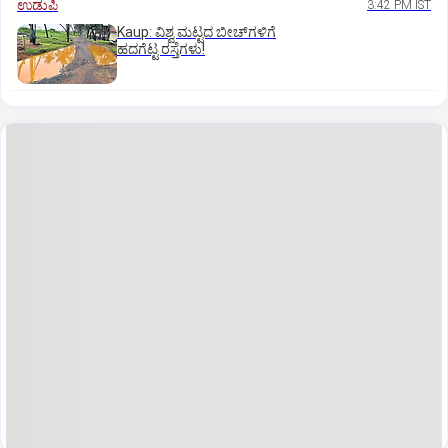
ಉಡುಪಿ
3:42 PM IST
Kaup: ವಿಶ್ವ ಮಟ್ಟದ ಬೀಚ್‌ಗಳಿಗೆ
ಹದಗೆಟ್ಟ ರಸ್ತೆಗಳು!