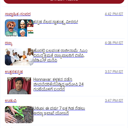
ಸಾಪ್ತಾಹಿಕ-ಸಂಪದ
4:42 PM IST
ಕನ್ನಡ ನೆಲದ ಸ್ವಾತಂತ್ರ್ಯ ವೀರರು!
ರಾಜ್ಯ
4:08 PM IST
ಹೊರಟ್ಟಿ ಬಲವಂತ ರಾಜೀನಾಮೆ: ಸಿಎಂ
ವಿರುದ್ಧ ಕ್ರಮಕ್ಕೆ ರಾಜ್ಯಪಾಲರಿಗೆ ಬಿಜೆಪಿ,
ಜೆಡಿಎಸ್ ಮನವಿ
ಉತ್ತರಕನ್ನಡ
3:57 PM IST
Honnavar: ಕಳ್ಳತನ ನಡೆಸಿ
ಜೀವಬೆದರಿಕೆಯೊಡ್ಡಿದ್ದ ಆರೋಪಿ 24
ಗಂಟೆಯೊಳಗೆ ಬಂಧನ
ಉಡುಪಿ
3:47 PM IST
Udupi: ಈ ವರ್ಷ 7 ಲಕ್ಷ ಗಿಡ ನೆಡಲು
ಅರಣ್ಯ ಇಲಾಖೆ ಯೋಜನೆ