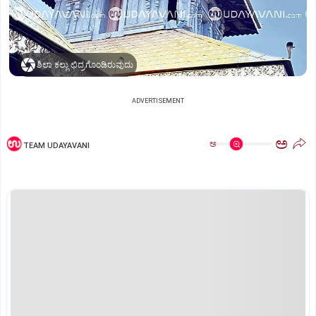
ಶಿಲಾ ಕಲ್ಲು ಛಿದ್ರಗೊಂಡಿರುವುದು
ADVERTISEMENT
ಅ
ಅ
TEAM UDAYAVANI