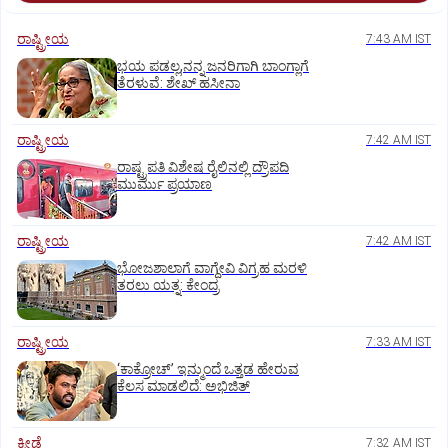
ರಾಷ್ಟ್ರೀಯ
7:43 AM IST
ಭಯ ಪಡಲ್ಲ,ನನ್ನ ಜನರಿಗಾಗಿ ಬಾಂಗ್ಲಾಗೆ
ತೆರಳುವೆ: ಶೇಖ್‌ ಹಸೀನಾ
ರಾಷ್ಟ್ರೀಯ
7:42 AM IST
ರಾಷ್ಟ್ರಪತಿ ವಿಶೇಷ ರೈಲಿನಲ್ಲಿ ದ್ರೌಪದಿ
ಮುರ್ಮು ಪ್ರಯಾಣ
ರಾಷ್ಟ್ರೀಯ
7:42 AM IST
ಭೋಜಶಾಲಾಗೆ ವಾಗ್ದೇವಿ ವಿಗ್ರಹ ಮರಳಿ
ತರಲು ಯತ್ನ: ಕೇಂದ್ರ
ರಾಷ್ಟ್ರೀಯ
7:33 AM IST
‘ಕಾಕ್ರೋಚ್’ ಇನ್ಮುಂದೆ ಒತ್ತಡ ಹೇರುವ
ಕೆಲಸ ಮಾಡಲಿದೆ: ಅಭಿಜಿತ್
ಕ್ರೀಡೆ
7:32 AM IST