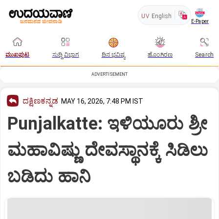
UV
English
E-Paper
ಮುಖಪುಟ
ಸುದ್ದಿ ವಿಭಾಗ
ದಿನ ಭವಿಷ್ಯ
ಹೊಂಗಿರಣ
Search
ADVERTISEMENT
ದಕ್ಷಿಣಕನ್ನಡ
MAY 16, 2026, 7:48 PM IST
Punjalkatte: ಇಳಿಯೂರು ಶ್ರೀ
ಮಹಾವಿಷ್ಣು ದೇವಸ್ಥಾನಕ್ಕೆ ಸಿಡಿಲು
ಬಡಿದು ಹಾನಿ