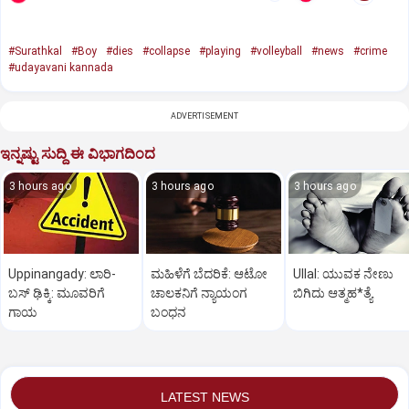
#Surathkal
#Boy
#dies
#collapse
#playing
#volleyball
#news
#crime
#udayavani kannada
ADVERTISEMENT
ಇನ್ನಷ್ಟು ಸುದ್ದಿ ಈ ವಿಭಾಗದಿಂದ
3 hours ago
3 hours ago
3 hours ago
Uppinangady: ಲಾರಿ-
ಮಹಿಳೆಗೆ ಬೆದರಿಕೆ: ಆಟೋ
Ullal: ಯುವಕ ನೇಣು
ಬಸ್‌ ಢಿಕ್ಕಿ: ಮೂವರಿಗೆ
ಚಾಲಕನಿಗೆ ನ್ಯಾಯಂಗ
ಬಿಗಿದು ಆತ್ಮಹ*ತ್ಯೆ
ಗಾಯ
ಬಂಧನ
LATEST NEWS