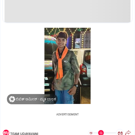
ಲಿಖಿತ್ ಅಮೀನ್ - ಮೃತ ಬಾಲಕ
ADVERTISEMENT
ಅ
ಅ
TEAM UDAYAVANI