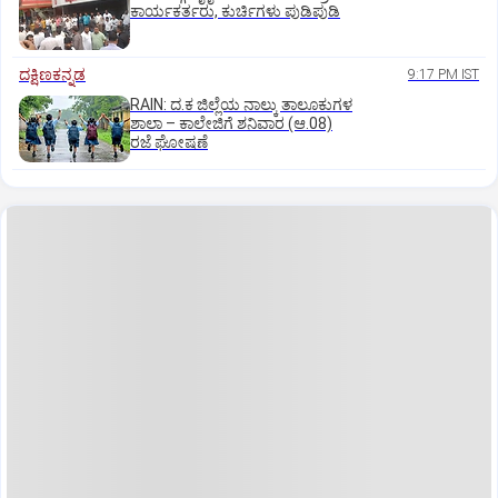
ಕಾರ್ಯಕರ್ತರು, ಕುರ್ಚಿಗಳು ಪುಡಿಪುಡಿ
ದಕ್ಷಿಣಕನ್ನಡ
9:17 PM IST
RAIN: ದ.ಕ ಜಿಲ್ಲೆಯ ನಾಲ್ಕು ತಾಲೂಕುಗಳ
ಶಾಲಾ – ಕಾಲೇಜಿಗೆ ಶನಿವಾರ (ಆ.08)
ರಜೆ ಘೋಷಣೆ