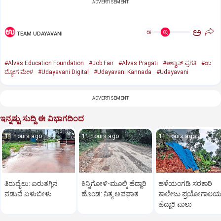
ADVERTISEMENT
ಅ
ಅ
TEAM UDAYAVANI
#Alvas Education Foundation
#Job Fair
#Alvas Pragati
#ಆಳ್ವಾಸ್‌ ಪ್ರಗತಿ
#ಉ
ದ್ಯೋಗ ಮೇಳ
#Udayavani Digital
#Udayavani Kannada
#Udayavani
ADVERTISEMENT
ಇನ್ನಷ್ಟು ಸುದ್ದಿ ಈ ವಿಭಾಗದಿಂದ
11 hours ago
11 hours ago
11 hours ago
ತಿರುವೈಲು: ಏರುತಗ್ಗಿನ
ಕಿನ್ನಿಗೋಳಿ-ಮೂಲ್ಕಿ ಹೆದ್ದಾರಿ
ಹಳೆಯಂಗಡಿ ಸರಕಾರಿ
ನಡುವೆ ಏಳುಬೀಳು
ಹೊಂಡ: ನಿತ್ಯ ಅಪಘಾತ
ಕಾಲೇಜು ಪ್ರಯೋಗಾಲ
ಹೆದ್ದಾರಿ ಪಾಲು