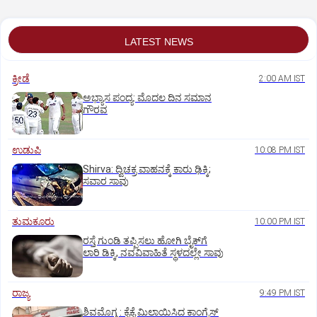
LATEST NEWS
ಕ್ರೀಡೆ
2:00 AM IST
ಅಭ್ಯಾಸ ಪಂದ್ಯ: ಮೊದಲ ದಿನ ಸಮಾನ
ಗೌರವ
ಉಡುಪಿ
10:08 PM IST
Shirva: ದ್ವಿಚಕ್ರ ವಾಹನಕ್ಕೆ ಕಾರು ಢಿಕ್ಕಿ;
ಸವಾರ ಸಾವು
ತುಮಕೂರು
10:00 PM IST
ರಸ್ತೆ ಗುಂಡಿ ತಪ್ಪಿಸಲು ಹೋಗಿ ಬೈಕ್‌ಗೆ
ಲಾರಿ ಡಿಕ್ಕಿ, ನವವಿವಾಹಿತೆ ಸ್ಥಳದಲ್ಲೇ ಸಾವು
ರಾಜ್ಯ
9:49 PM IST
ಶಿವಮೊಗ್ಗ : ಕೈಕೈ ಮಿಲಾಯಿಸಿದ ಕಾಂಗ್ರೆಸ್