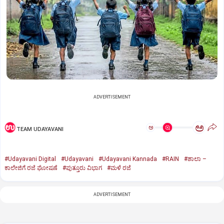
ADVERTISEMENT
ಅ
ಅ
TEAM UDAYAVANI
#Udayavani Digital
#Udayavani
#Udayavani Kannada
#RAIN
#ಶಾಲಾ –
ಕಾಲೇಜಿಗೆ ರಜೆ ಘೋಷಣೆ
#ಪುತ್ತೂರು ವಿಭಾಗ
#ಮಳೆ ರಜೆ
ADVERTISEMENT