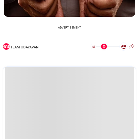
ADVERTISEMENT
ಅ
ಅ
TEAM UDAYAVANI