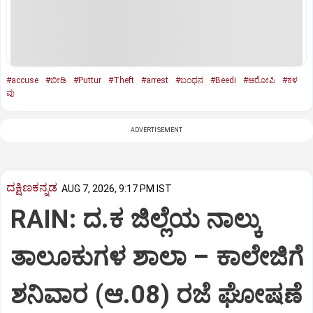
#accuse
#ಬೀಡಿ
#Puttur
#Theft
#arrest
#ಬಂಧನ
#Beedi
#ಆರೋಪಿ
#ಕಳ
ವು
ADVERTISEMENT
ದಕ್ಷಿಣಕನ್ನಡ
AUG 7, 2026, 9:17 PM IST
RAIN: ದ.ಕ ಜಿಲ್ಲೆಯ ನಾಲ್ಕು
ತಾಲೂಕುಗಳ ಶಾಲಾ – ಕಾಲೇಜಿಗೆ
ಶನಿವಾರ (ಆ.08) ರಜೆ ಘೋಷಣೆ