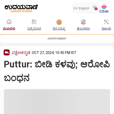
UV
English
E-Paper
ಮುಖಪುಟ
ಸುದ್ದಿ ವಿಭಾಗ
ದಿನ ಭವಿಷ್ಯ
ಹೊಂಗಿರಣ
Search
ADVERTISEMENT
ದಕ್ಷಿಣಕನ್ನಡ
OCT 27, 2024, 10:45 PM IST
Puttur: ಬೀಡಿ ಕಳವು; ಆರೋಪಿ
ಬಂಧನ