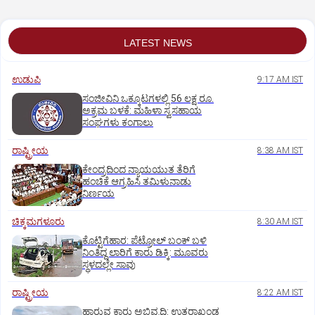
LATEST NEWS
ಉಡುಪಿ
9:17 AM IST
ಸಂಜೀವಿನಿ ಒಕ್ಕೂಟಗಳಲ್ಲಿ 56 ಲಕ್ಷ ರೂ.
ಅಕ್ರಮ ಬಳಕೆ: ಮಹಿಳಾ ಸ್ವಸಹಾಯ
ಸಂಘಗಳು ಕಂಗಾಲು
ರಾಷ್ಟ್ರೀಯ
8:38 AM IST
ಕೇಂದ್ರದಿಂದ ನ್ಯಾಯಯುತ ತೆರಿಗೆ
ಹಂಚಿಕೆ ಆಗ್ರಹಿಸಿ ತಮಿಳುನಾಡು
ನಿರ್ಣಯ
ಚಿಕ್ಕಮಗಳೂರು
8:30 AM IST
ಕೊಟ್ಟಿಗೆಹಾರ: ಪೆಟ್ರೋಲ್ ಬಂಕ್ ಬಳಿ
ನಿಂತಿದ್ದ ಲಾರಿಗೆ ಕಾರು ಡಿಕ್ಕಿ: ಮೂವರು
ಸ್ಥಳದಲ್ಲೇ ಸಾವು
ರಾಷ್ಟ್ರೀಯ
8:22 AM IST
ಹಾರುವ ಕಾರು ಅಭಿವೃದ್ಧಿ: ಉತ್ತರಾಖಂಡ