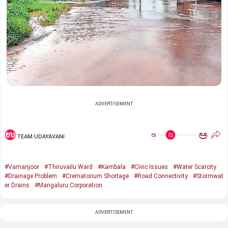
ADVERTISEMENT
ಅ
ಅ
TEAM UDAYAVANI
#Vamanjoor
#Thiruvailu Ward
#Kambala
#Civic Issues
#Water Scarcity
#Drainage Problem
#Crematorium Shortage
#Road Connectivity
#Stormwat
er Drains
#Mangaluru Corporation
ADVERTISEMENT