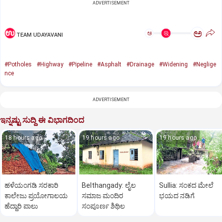
ADVERTISEMENT
ಅ
ಅ
TEAM UDAYAVANI
#Potholes
#Highway
#Pipeline
#Asphalt
#Drainage
#Widening
#Neglige
nce
ADVERTISEMENT
ಇನ್ನಷ್ಟು ಸುದ್ದಿ ಈ ವಿಭಾಗದಿಂದ
18 hours ago
19 hours ago
19 hours ago
ಹಳೆಯಂಗಡಿ ಸರಕಾರಿ
Belthangady: ಲೈಲ
Sullia: ಸಂಕದ ಮೇಲೆ
ಕಾಲೇಜು ಪ್ರಯೋಗಾಲಯ
ಸಮಾಜ ಮಂದಿರ
ಭಯದ ನಡಿಗೆ
ಹೆದ್ದಾರಿ ಪಾಲು
ಸಂಪೂರ್ಣ ಶಿಥಿಲ