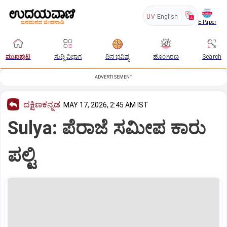
UV
English
E-Paper
ಮುಖಪುಟ
ಸುದ್ದಿ ವಿಭಾಗ
ದಿನ ಭವಿಷ್ಯ
ಹೊಂಗಿರಣ
Search
ADVERTISEMENT
ದಕ್ಷಿಣಕನ್ನಡ
MAY 17, 2026, 2:45 AM IST
Sulya: ಪೆರಾಜೆ ಸಮೀಪ ಕಾರು
ಪಲ್ಟಿ