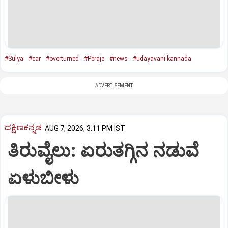
#Sulya
#car
#overturned
#Peraje
#news
#udayavani kannada
ADVERTISEMENT
ದಕ್ಷಿಣಕನ್ನಡ
AUG 7, 2026, 3:11 PM IST
ತಿರುವೈಲು: ಏರುತಗ್ಗಿನ ನಡುವೆ
ಏಳುಬೀಳು