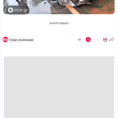
ಘಟನಾ ಸ್ಥಳ
ADVERTISEMENT
ಅ
ಅ
TEAM UDAYAVANI