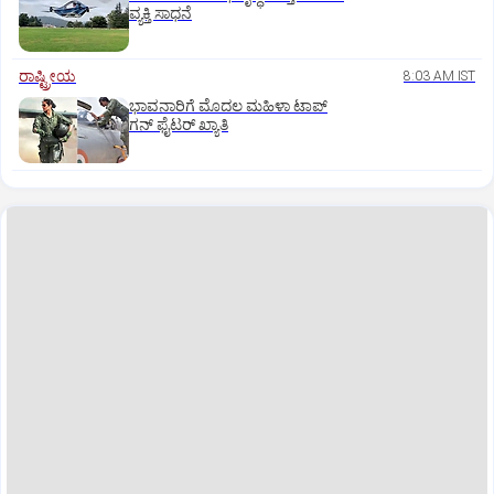
ವ್ಯಕ್ತಿ ಸಾಧನೆ
ರಾಷ್ಟ್ರೀಯ
8:03 AM IST
ಭಾವನಾರಿಗೆ ಮೊದಲ ಮಹಿಳಾ ಟಾಪ್‌
ಗನ್‌ ಫೈಟರ್‌ ಖ್ಯಾತಿ